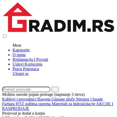
Meni
Kategorije
O nama
Reklamacija I Povrati
Uslovi Koriscenja
Prava Potrosaca
Uloguj se
Molimo unesite pojam pretrage (najmanje 3 slova)
Kablovi i provodnici
Rasveta
Gipsane ploče
Stiropor i fasade
Farbara
HTZ zaštitna oprema
Materijali za hidroizolacije
AKCIJE I
RASPRODAJE
Proizvod je dodat u korpu