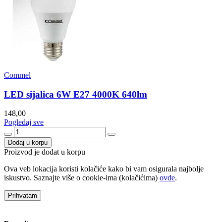
Commel
LED sijalica 6W E27 4000K 640lm
148,00
Pogledaj sve
Dodaj u korpu
Proizvod je dodat u korpu
Ova veb lokacija koristi kolačiće kako bi vam osigurala najbolje
iskustvo. Saznajte više o cookie-ima (kolačićima)
ovde
.
Prihvatam