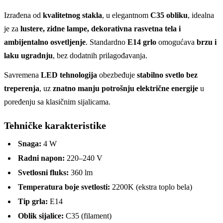
Izrađena od
kvalitetnog stakla
, u elegantnom
C35 obliku
, idealna
je za
lustere, zidne lampe, dekorativna rasvetna tela i
ambijentalno osvetljenje
. Standardno
E14 grlo
omogućava
brzu i
laku ugradnju
, bez dodatnih prilagođavanja.
Savremena
LED tehnologija
obezbeđuje
stabilno svetlo bez
treperenja
, uz
znatno manju potrošnju električne energije
u
poređenju sa klasičnim sijalicama.
Tehničke karakteristike
Snaga:
4 W
Radni napon:
220–240 V
Svetlosni fluks:
360 lm
Temperatura boje svetlosti:
2200K (ekstra toplo bela)
Tip grla:
E14
Oblik sijalice:
C35 (filament)