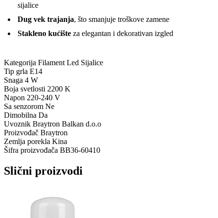
sijalice
Dug vek trajanja
, što smanjuje troškove zamene
Stakleno kućište
za elegantan i dekorativan izgled
Kategorija
Filament Led Sijalice
Tip grla
E14
Snaga
4 W
Boja svetlosti
2200 K
Napon
220-240 V
Sa senzorom
Ne
Dimobilna
Da
Uvoznik
Braytron Balkan d.o.o
Proizvođač
Braytron
Zemlja porekla
Kina
Šifra proizvođača
BB36-60410
Slični proizvodi