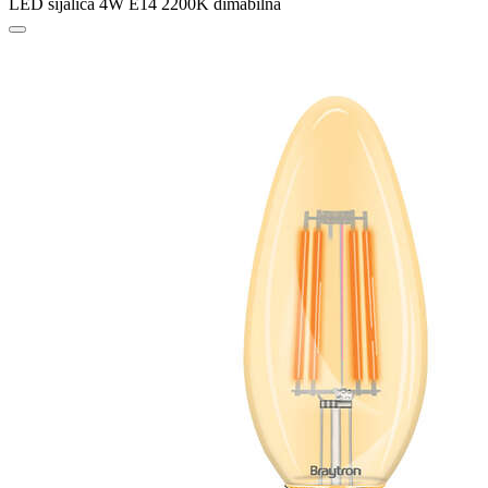
LED sijalica 4W E14 2200K dimabilna