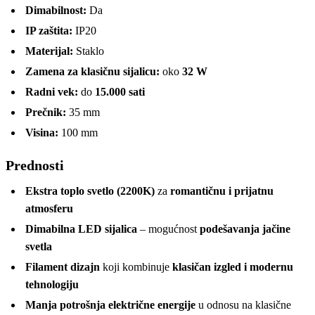
Dimabilnost:
Da
IP zaštita:
IP20
Materijal:
Staklo
Zamena za klasičnu sijalicu:
oko
32 W
Radni vek:
do
15.000 sati
Prečnik:
35 mm
Visina:
100 mm
Prednosti
Ekstra toplo svetlo (2200K)
za
romantičnu i prijatnu
atmosferu
Dimabilna LED sijalica
– mogućnost
podešavanja jačine
svetla
Filament dizajn
koji kombinuje
klasičan izgled i modernu
tehnologiju
Manja potrošnja električne energije
u odnosu na klasične