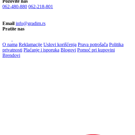
Pozovite nas
062-480-880
062-218-801
Email
info@gradim.rs
Pratite nas
O nama
Reklamacije
Uslovi korišćenja
Prava potrošača
Politika
privatnosti
Plaćanje i isporuka
Blogovi
Pomoć pri kupovini
Brendovi