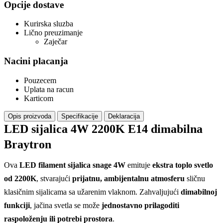
Opcije dostave
Kurirska sluzba
Lično preuzimanje
Zaječar
Nacini placanja
Pouzecem
Uplata na racun
Karticom
Opis proizvoda
Specifikacije
Deklaracija
LED sijalica 4W 2200K E14 dimabilna
Braytron
Ova
LED filament sijalica snage 4W
emituje
ekstra toplo svetlo
od 2200K
, stvarajući
prijatnu, ambijentalnu atmosferu
sličnu
klasičnim sijalicama sa užarenim vlaknom. Zahvaljujući
dimabilnoj
funkciji
, jačina svetla se može
jednostavno prilagoditi
raspoloženju ili potrebi prostora
.