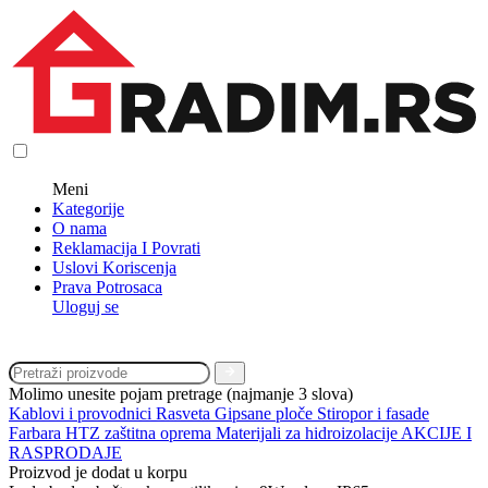
Meni
Kategorije
O nama
Reklamacija I Povrati
Uslovi Koriscenja
Prava Potrosaca
Uloguj se
Molimo unesite pojam pretrage (najmanje 3 slova)
Kablovi i provodnici
Rasveta
Gipsane ploče
Stiropor i fasade
Farbara
HTZ zaštitna oprema
Materijali za hidroizolacije
AKCIJE I
RASPRODAJE
Proizvod je dodat u korpu