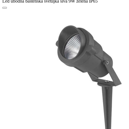
Led ubodna baštenska svetiljka siva 9W zelena IP65