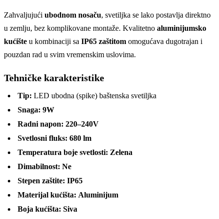
Zahvaljujući
ubodnom nosaču
, svetiljka se lako postavlja direktno
u zemlju, bez komplikovane montaže. Kvalitetno
aluminijumsko
kućište
u kombinaciji sa
IP65 zaštitom
omogućava dugotrajan i
pouzdan rad u svim vremenskim uslovima.
Tehničke karakteristike
Tip:
LED ubodna (spike) baštenska svetiljka
Snaga:
9W
Radni napon:
220–240V
Svetlosni fluks:
680 lm
Temperatura boje svetlosti:
Zelena
Dimabilnost:
Ne
Stepen zaštite:
IP65
Materijal kućišta:
Aluminijum
Boja kućišta:
Siva