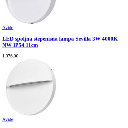
Avide
LED spoljna stepenisna lampa Sevilla 3W 4000K
NW IP54 11cm
1.976,00
Avide