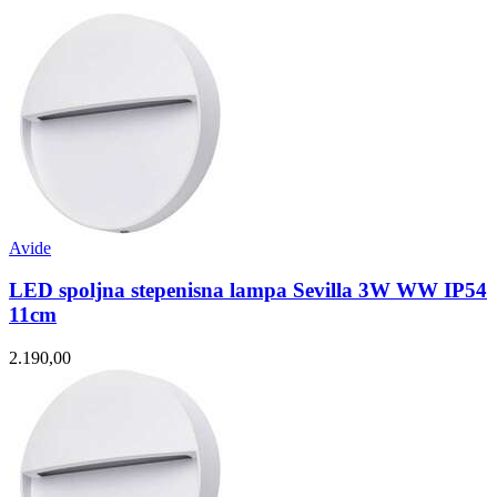
Avide
LED spoljna stepenisna lampa Sevilla 3W WW IP54
11cm
2.190,00