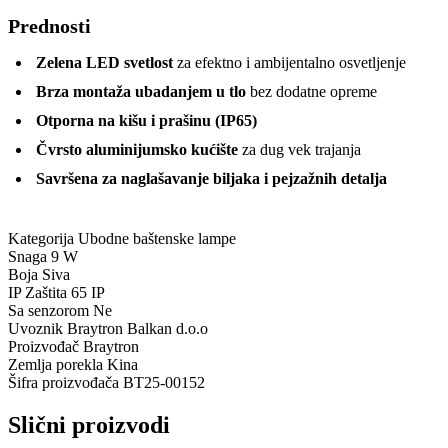
Prednosti
Zelena LED svetlost
za efektno i ambijentalno osvetljenje
Brza montaža ubadanjem u tlo
bez dodatne opreme
Otporna na kišu i prašinu (IP65)
Čvrsto aluminijumsko kućište
za dug vek trajanja
Savršena za naglašavanje biljaka i pejzažnih detalja
Kategorija
Ubodne baštenske lampe
Snaga
9 W
Boja
Siva
IP Zaštita
65 IP
Sa senzorom
Ne
Uvoznik
Braytron Balkan d.o.o
Proizvođač
Braytron
Zemlja porekla
Kina
Šifra proizvođača
BT25-00152
Slični proizvodi