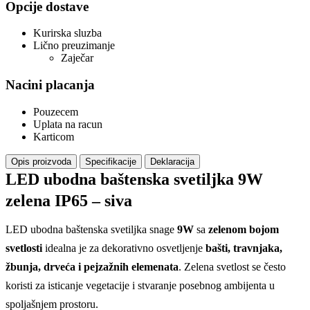
Opcije dostave
Kurirska sluzba
Lično preuzimanje
Zaječar
Nacini placanja
Pouzecem
Uplata na racun
Karticom
Opis proizvoda
Specifikacije
Deklaracija
LED ubodna baštenska svetiljka 9W
zelena IP65 – siva
LED ubodna baštenska svetiljka snage
9W
sa
zelenom bojom
svetlosti
idealna je za dekorativno osvetljenje
bašti, travnjaka,
žbunja, drveća i pejzažnih elemenata
. Zelena svetlost se često
koristi za isticanje vegetacije i stvaranje posebnog ambijenta u
spoljašnjem prostoru.