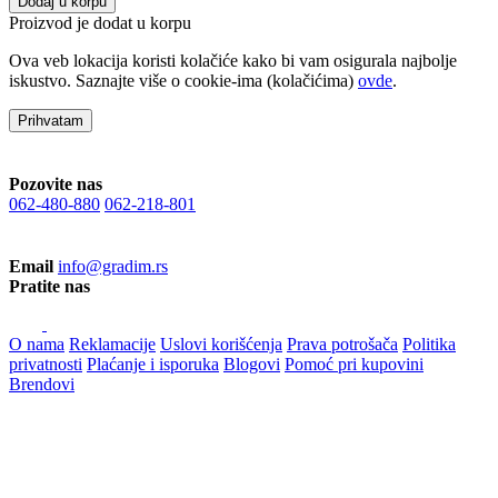
Dodaj u korpu
Proizvod je dodat u korpu
Ova veb lokacija koristi kolačiće kako bi vam osigurala najbolje
iskustvo. Saznajte više o cookie-ima (kolačićima)
ovde
.
Prihvatam
Pozovite nas
062-480-880
062-218-801
Email
info@gradim.rs
Pratite nas
O nama
Reklamacije
Uslovi korišćenja
Prava potrošača
Politika
privatnosti
Plaćanje i isporuka
Blogovi
Pomoć pri kupovini
Brendovi