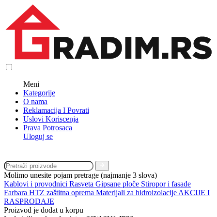
Meni
Kategorije
O nama
Reklamacija I Povrati
Uslovi Koriscenja
Prava Potrosaca
Uloguj se
Molimo unesite pojam pretrage (najmanje 3 slova)
Kablovi i provodnici
Rasveta
Gipsane ploče
Stiropor i fasade
Farbara
HTZ zaštitna oprema
Materijali za hidroizolacije
AKCIJE I
RASPRODAJE
Proizvod je dodat u korpu