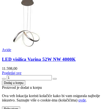
Avide
LED visilica Varina 52W NW 4000K
11.598,00
Pogledaj sve
Dodaj u korpu
Proizvod je dodat u korpu
Ova veb lokacija koristi kolačiće kako bi vam osigurala najbolje
iskustvo. Saznajte više o cookie-ima (kolačićima)
ovde
.
Prihvatam