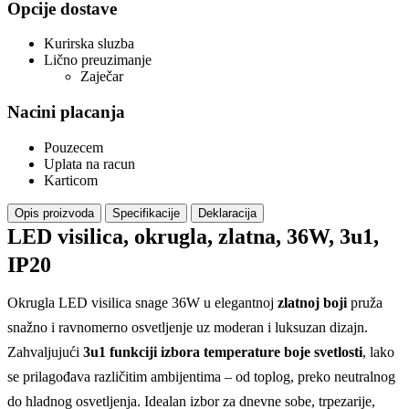
Opcije dostave
Kurirska sluzba
Lično preuzimanje
Zaječar
Nacini placanja
Pouzecem
Uplata na racun
Karticom
Opis proizvoda
Specifikacije
Deklaracija
LED visilica, okrugla, zlatna, 36W, 3u1,
IP20
Okrugla LED visilica snage 36W u elegantnoj
zlatnoj boji
pruža
snažno i ravnomerno osvetljenje uz moderan i luksuzan dizajn.
Zahvaljujući
3u1 funkciji izbora temperature boje svetlosti
, lako
se prilagođava različitim ambijentima – od toplog, preko neutralnog
do hladnog osvetljenja. Idealan izbor za dnevne sobe, trpezarije,