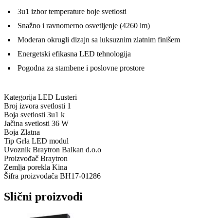
3u1 izbor temperature boje svetlosti
Snažno i ravnomerno osvetljenje (4260 lm)
Moderan okrugli dizajn sa luksuznim zlatnim finišem
Energetski efikasna LED tehnologija
Pogodna za stambene i poslovne prostore
Kategorija
LED Lusteri
Broj izvora svetlosti
1
Boja svetlosti
3u1 k
Jačina svetlosti
36 W
Boja
Zlatna
Tip Grla
LED modul
Uvoznik
Braytron Balkan d.o.o
Proizvođač
Braytron
Zemlja porekla
Kina
Šifra proizvođača
BH17-01286
Slični proizvodi