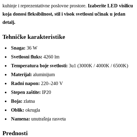
kuhinje i reprezentativne poslovne prostore.
Izaberite LED visilicu
koja donosi fleksibilnost, stil i visok svetlosni učinak u jedan
detalj.
Tehničke karakteristike
Snaga:
36 W
Svetlosni fluks:
4260 lm
Temperatura boje svetlosti:
3u1 (3000K / 4000K / 6500K)
Materijal:
aluminijum
Radni napon:
220–240 V
Stepen zaštite:
IP20
Boja:
zlatna
Oblik:
okrugla
Namena:
unutrašnja rasveta
Prednosti