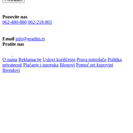
Pozovite nas
062-480-880
062-218-801
Email
info@gradim.rs
Pratite nas
O nama
Reklamacije
Uslovi korišćenja
Prava potrošača
Politika
privatnosti
Plaćanje i isporuka
Blogovi
Pomoć pri kupovini
Brendovi