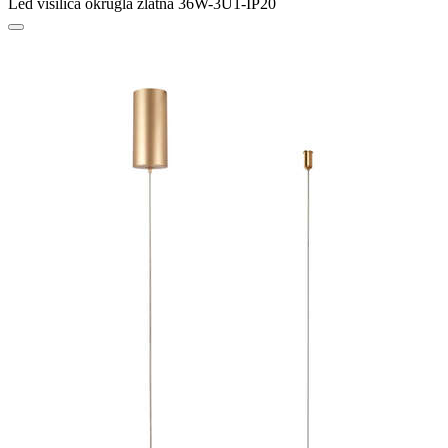
Led visilica okrugla zlatna 36W-3U1-IP20