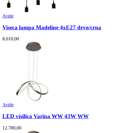
Avide
Viseca lampa Madeline 4xE27 drvo/crna
8.010,00
Avide
LED visilica Varina WW 43W WW
12.780,00