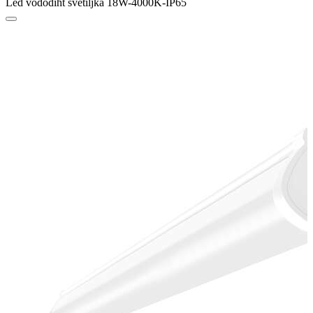
Led vododiht svetiljka 18W-4000K-IP65