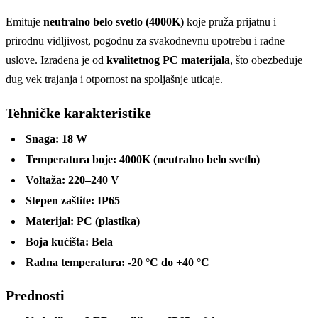
Emituje
neutralno belo svetlo (4000K)
koje pruža prijatnu i
prirodnu vidljivost, pogodnu za svakodnevnu upotrebu i radne
uslove. Izrađena je od
kvalitetnog PC materijala
, što obezbeđuje
dug vek trajanja i otpornost na spoljašnje uticaje.
Tehničke karakteristike
Snaga:
18 W
Temperatura boje:
4000K (neutralno belo svetlo)
Voltaža:
220–240 V
Stepen zaštite:
IP65
Materijal:
PC (plastika)
Boja kućišta:
Bela
Radna temperatura:
-20 °C do +40 °C
Prednosti