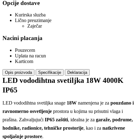
Opcije dostave
Kurirska sluzba
Lično preuzimanje
Zaječar
Nacini placanja
Pouzecem
Uplata na racun
Karticom
Opis proizvoda
Specifikacije
Deklaracija
LED vododihtna svetiljka 18W 4000K
IP65
LED vododihtna svetiljka snage
18W
namenjena je za
pouzdano i
ravnomerno osvetljenje
prostora u kojima su prisutni vlaga i
prašina. Zahvaljujući
IP65 zaštiti
, idealna je za
garaže, podrume,
hodnike, radionice, tehničke prostorije
, kao i za
natkrivene
spoljašnje prostore
.