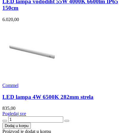
LED lampa vododiht 55W 4000K 6600lm IP65
150cm
6.020,00
Commel
LED lampa 4W 6500K 282mm strela
835,00
Pogledaj sve
Dodaj u korpu
Proizvod je dodat u korpu