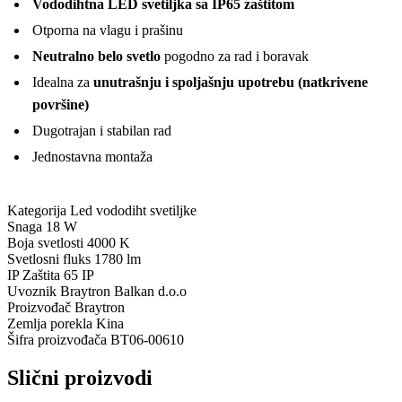
Vododihtna LED svetiljka sa IP65 zaštitom
Otporna na vlagu i prašinu
Neutralno belo svetlo
pogodno za rad i boravak
Idealna za
unutrašnju i spoljašnju upotrebu (natkrivene
površine)
Dugotrajan i stabilan rad
Jednostavna montaža
Kategorija
Led vododiht svetiljke
Snaga
18 W
Boja svetlosti
4000 K
Svetlosni fluks
1780 lm
IP Zaštita
65 IP
Uvoznik
Braytron Balkan d.o.o
Proizvođač
Braytron
Zemlja porekla
Kina
Šifra proizvođača
BT06-00610
Slični proizvodi