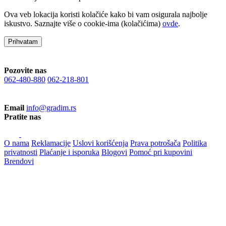
Ova veb lokacija koristi kolačiće kako bi vam osigurala najbolje
iskustvo. Saznajte više o cookie-ima (kolačićima)
ovde
.
Prihvatam
Pozovite nas
062-480-880
062-218-801
Email
info@gradim.rs
Pratite nas
O nama
Reklamacije
Uslovi korišćenja
Prava potrošača
Politika
privatnosti
Plaćanje i isporuka
Blogovi
Pomoć pri kupovini
Brendovi