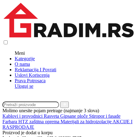
Meni
Kategorije
O nama
Reklamacija I Povrati
Uslovi Koriscenja
Prava Potrosaca
Uloguj se
Molimo unesite pojam pretrage (najmanje 3 slova)
Kablovi i provodnici
Rasveta
Gipsane ploče
Stiropor i fasade
Farbara
HTZ zaštitna oprema
Materijali za hidroizolacije
AKCIJE I
RASPRODAJE
Proizvod je dodat u korpu