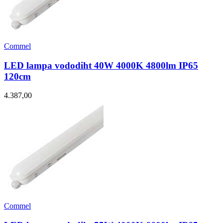
Commel
LED lampa vododiht 40W 4000K 4800lm IP65
120cm
4.387,00
Commel