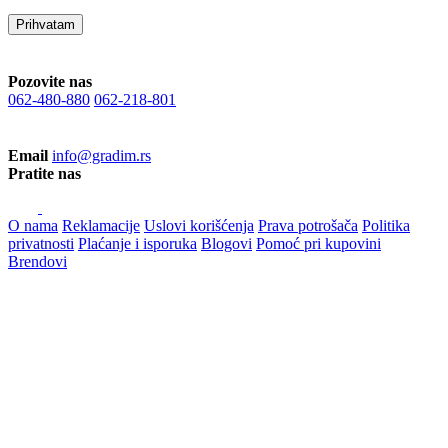
Prihvatam
Pozovite nas
062-480-880
062-218-801
Email
info@gradim.rs
Pratite nas
O nama
Reklamacije
Uslovi korišćenja
Prava potrošača
Politika
privatnosti
Plaćanje i isporuka
Blogovi
Pomoć pri kupovini
Brendovi