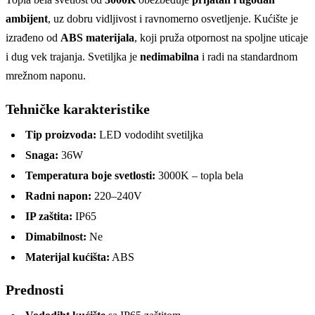
ambijent
, uz dobru vidljivost i ravnomerno osvetljenje. Kućište je
izrađeno od
ABS materijala
, koji pruža otpornost na spoljne uticaje
i dug vek trajanja. Svetiljka je
nedimabilna
i radi na standardnom
mrežnom naponu.
Tehničke karakteristike
Tip proizvoda:
LED vododiht svetiljka
Snaga:
36W
Temperatura boje svetlosti:
3000K – topla bela
Radni napon:
220–240V
IP zaštita:
IP65
Dimabilnost:
Ne
Materijal kućišta:
ABS
Prednosti