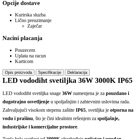
Opcije dostave
Kurirska sluzba
Lično preuzimanje
Zaječar
Nacini placanja
Pouzecem
Uplata na racun
Karticom
Opis proizvoda
Specifikacije
Deklaracija
LED vododiht svetiljka 36W 3000K IP65
LED vododiht svetiljka snage
36W
namenjena je za
pouzdano i
dugotrajno osvetljenje
u spoljašnjim i zahtevnim uslovima rada.
Zahvaljujući visokom stepenu zaštite
IP65
, svetiljka je
otporna na
vodu i prašinu
, što je čini idealnim rešenjem za
spoljašnje,
industrijske i komercijalne prostore
.
Topla bela svetlost od
3000K
obezbeđuje
prijatan i ugodan