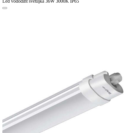
Led vododiht svetiljka 36W 3000K IP65