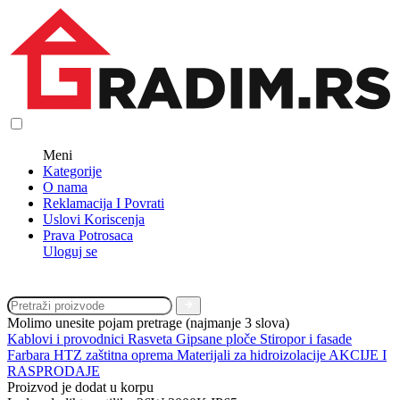
Meni
Kategorije
O nama
Reklamacija I Povrati
Uslovi Koriscenja
Prava Potrosaca
Uloguj se
Molimo unesite pojam pretrage (najmanje 3 slova)
Kablovi i provodnici
Rasveta
Gipsane ploče
Stiropor i fasade
Farbara
HTZ zaštitna oprema
Materijali za hidroizolacije
AKCIJE I
RASPRODAJE
Proizvod je dodat u korpu