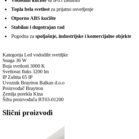
Vododiht kućište
sa IP65 zaštitom
Topla bela svetlost
za prijatno osvetljenje
Otporno ABS kućište
Stabilan i dugotrajan rad
Pogodna za
spoljašnje, industrijske i komercijalne objekte
Kategorija
Led vododiht svetiljke
Snaga
36 W
Boja svetlosti
3000 K
Svetlosni fluks
3200 lm
IP Zaštita
65 IP
Uvoznik
Braytron Balkan d.o.o
Proizvođač
Braytron
Zemlja porekla
Kina
Šifra proizvođača
BT03-01200
Slični proizvodi