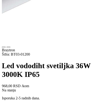
Braytron
Šifra: BT03-01200
Led vododiht svetiljka 36W
3000K IP65
968,00
RSD
/kom
Na stanju
Isporuka 2-5 radnih dana.