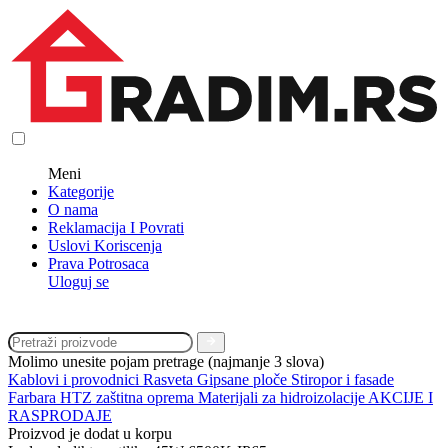
Meni
Kategorije
O nama
Reklamacija I Povrati
Uslovi Koriscenja
Prava Potrosaca
Uloguj se
Molimo unesite pojam pretrage (najmanje 3 slova)
Kablovi i provodnici
Rasveta
Gipsane ploče
Stiropor i fasade
Farbara
HTZ zaštitna oprema
Materijali za hidroizolacije
AKCIJE I
RASPRODAJE
Proizvod je dodat u korpu