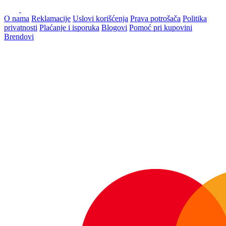
O nama
Reklamacije
Uslovi korišćenja
Prava potrošača
Politika
privatnosti
Plaćanje i isporuka
Blogovi
Pomoć pri kupovini
Brendovi