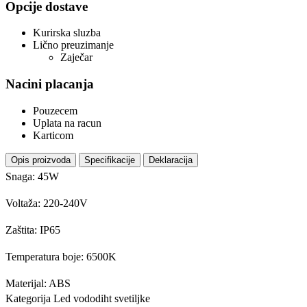
Opcije dostave
Kurirska sluzba
Lično preuzimanje
Zaječar
Nacini placanja
Pouzecem
Uplata na racun
Karticom
Opis proizvoda
Specifikacije
Deklaracija
Snaga: 45W
Voltaža: 220-240V
Zaštita: IP65
Temperatura boje: 6500K
Materijal: ABS
Kategorija
Led vododiht svetiljke