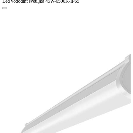
Led vododiht svetiljka 45W-6500K-IP65