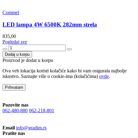
Commel
LED lampa 4W 6500K 282mm strela
835,00
Pogledaj sve
Dodaj u korpu
Proizvod je dodat u korpu
Ova veb lokacija koristi kolačiće kako bi vam osigurala najbolje
iskustvo. Saznajte više o cookie-ima (kolačićima)
ovde
.
Prihvatam
Pozovite nas
062-480-880
062-218-801
Email
info@gradim.rs
Pratite nas