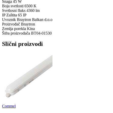
Snaga
45 W
Boja svetlosti
6500 K
Svetlosni fluks
4360 lm
IP Zaštita
65 IP
Uvoznik
Braytron Balkan d.o.o
Proizvođač
Braytron
Zemlja porekla
Kina
Šifra proizvođača
BT04-01530
Slični proizvodi
Commel