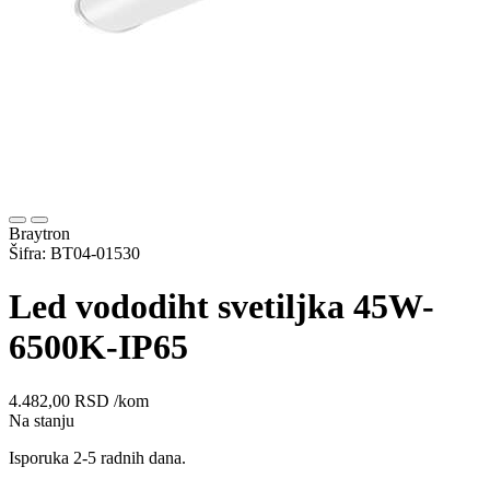
Braytron
Šifra: BT04-01530
Led vododiht svetiljka 45W-
6500K-IP65
4.482,00
RSD
/kom
Na stanju
Isporuka 2-5 radnih dana.