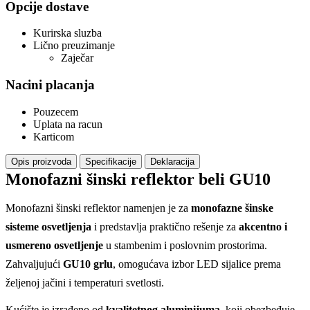
Opcije dostave
Kurirska sluzba
Lično preuzimanje
Zaječar
Nacini placanja
Pouzecem
Uplata na racun
Karticom
Opis proizvoda
Specifikacije
Deklaracija
Monofazni šinski reflektor beli GU10
Monofazni šinski reflektor namenjen je za
monofazne šinske
sisteme osvetljenja
i predstavlja praktično rešenje za
akcentno i
usmereno osvetljenje
u stambenim i poslovnim prostorima.
Zahvaljujući
GU10 grlu
, omogućava izbor LED sijalice prema
željenoj jačini i temperaturi svetlosti.
Kućište je izrađeno od
kvalitetnog aluminijuma
, koji obezbeđuje