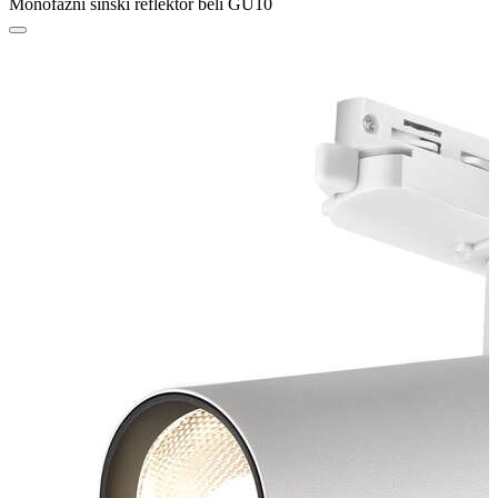
Monofazni šinski reflektor beli GU10