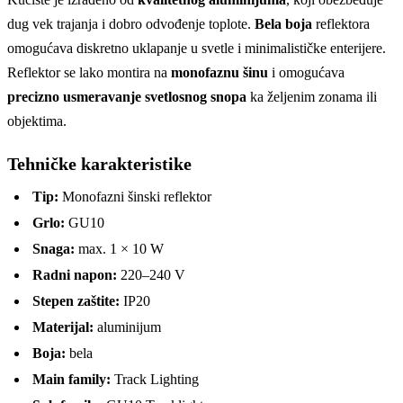
dug vek trajanja i dobro odvođenje toplote.
Bela boja
reflektora
omogućava diskretno uklapanje u svetle i minimalističke enterijere.
Reflektor se lako montira na
monofaznu šinu
i omogućava
precizno usmeravanje svetlosnog snopa
ka željenim zonama ili
objektima.
Tehničke karakteristike
Tip:
Monofazni šinski reflektor
Grlo:
GU10
Snaga:
max. 1 × 10 W
Radni napon:
220–240 V
Stepen zaštite:
IP20
Materijal:
aluminijum
Boja:
bela
Main family:
Track Lighting