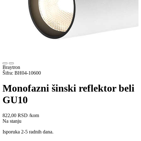
Braytron
Šifra: BH04-10600
Monofazni šinski reflektor beli
GU10
822,00
RSD
/kom
Na stanju
Isporuka 2-5 radnih dana.