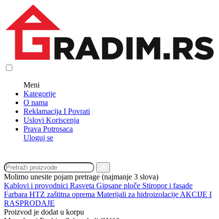
Meni
Kategorije
O nama
Reklamacija I Povrati
Uslovi Koriscenja
Prava Potrosaca
Uloguj se
Molimo unesite pojam pretrage (najmanje 3 slova)
Kablovi i provodnici
Rasveta
Gipsane ploče
Stiropor i fasade
Farbara
HTZ zaštitna oprema
Materijali za hidroizolacije
AKCIJE I
RASPRODAJE
Proizvod je dodat u korpu