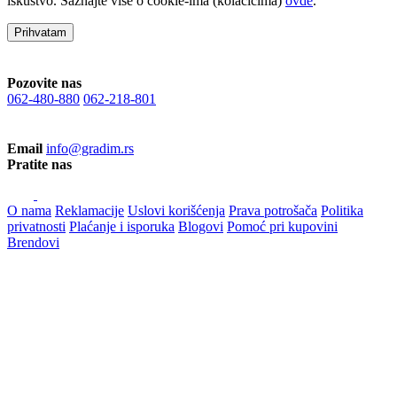
iskustvo. Saznajte više o cookie-ima (kolačićima)
ovde
.
Prihvatam
Pozovite nas
062-480-880
062-218-801
Email
info@gradim.rs
Pratite nas
O nama
Reklamacije
Uslovi korišćenja
Prava potrošača
Politika
privatnosti
Plaćanje i isporuka
Blogovi
Pomoć pri kupovini
Brendovi