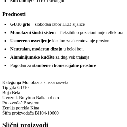
Sub family:
GU10 Tracklight
Prednosti
GU10 grlo
– slobodan izbor LED sijalice
Monofazni šinski sistem
– fleksibilno pozicioniranje reflektora
Usmereno osvetljenje
idealno za akcentovanje prostora
Neutralan, moderan dizajn
u beloj boji
Aluminijumsko kućište
za dug vek trajanja
Pogodan za
stambene i komercijalne prostore
Kategorija
Monofazna šinska rasveta
Tip grla
GU10
Boja
Bela
Uvoznik
Braytron Balkan d.o.o
Proizvođač
Braytron
Zemlja porekla
Kina
Šifra proizvođača
BH04-10600
Slični proizvodi