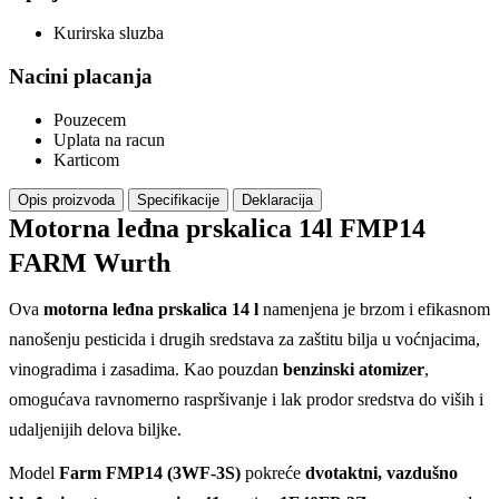
Kurirska sluzba
Nacini placanja
Pouzecem
Uplata na racun
Karticom
Opis proizvoda
Specifikacije
Deklaracija
Motorna leđna prskalica 14l FMP14
FARM Wurth
Ova
motorna leđna prskalica 14 l
namenjena je brzom i efikasnom
nanošenju pesticida i drugih sredstava za zaštitu bilja u voćnjacima,
vinogradima i zasadima. Kao pouzdan
benzinski atomizer
,
omogućava ravnomerno raspršivanje i lak prodor sredstva do viših i
udaljenijih delova biljke.
Model
Farm FMP14 (3WF-3S)
pokreće
dvotaktni, vazdušno