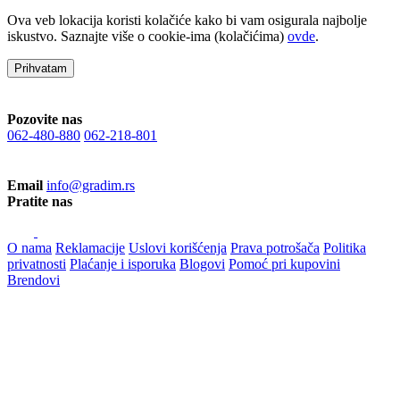
Ova veb lokacija koristi kolačiće kako bi vam osigurala najbolje
iskustvo. Saznajte više o cookie-ima (kolačićima)
ovde
.
Prihvatam
Pozovite nas
062-480-880
062-218-801
Email
info@gradim.rs
Pratite nas
O nama
Reklamacije
Uslovi korišćenja
Prava potrošača
Politika
privatnosti
Plaćanje i isporuka
Blogovi
Pomoć pri kupovini
Brendovi