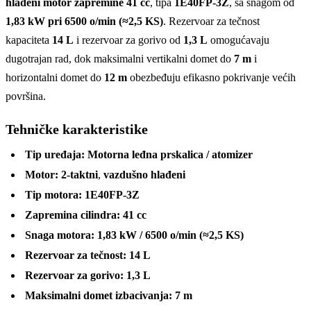
hlađeni motor zapremine 41 cc
, tipa
1E40FP-3Z
, sa snagom od
1,83 kW pri 6500 o/min (≈2,5 KS)
. Rezervoar za tečnost
kapaciteta
14 L
i rezervoar za gorivo od
1,3 L
omogućavaju
dugotrajan rad, dok maksimalni vertikalni domet do
7 m
i
horizontalni domet do
12 m
obezbeđuju efikasno pokrivanje većih
površina.
Tehničke karakteristike
Tip uređaja:
Motorna leđna prskalica / atomizer
Motor:
2-taktni
,
vazdušno hlađeni
Tip motora:
1E40FP-3Z
Zapremina cilindra:
41 cc
Snaga motora:
1,83 kW / 6500 o/min (≈2,5 KS)
Rezervoar za tečnost:
14 L
Rezervoar za gorivo:
1,3 L
Maksimalni domet izbacivanja:
7 m