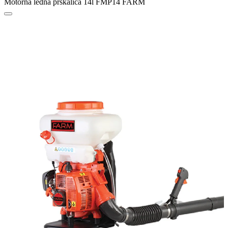
Motorna leđna prskalica 14l FMP14 FARM