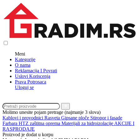
Meni
Kategorije
O nama
Reklamacija I Povrati
Uslovi Koriscenja
Prava Potrosaca
Uloguj se
Molimo unesite pojam pretrage (najmanje 3 slova)
Kablovi i provodnici
Rasveta
Gipsane ploče
Stiropor i fasade
Farbara
HTZ zaštitna oprema
Materijali za hidroizolacije
AKCIJE I
RASPRODAJE
Proizvod je dodat u korpu