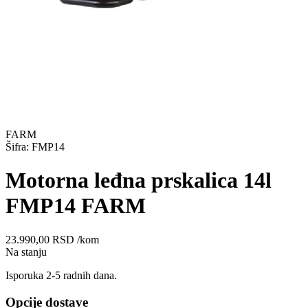
FARM
Šifra: FMP14
Motorna leđna prskalica 14l
FMP14 FARM
23.990,00
RSD
/kom
Na stanju
Isporuka 2-5 radnih dana.
Opcije dostave