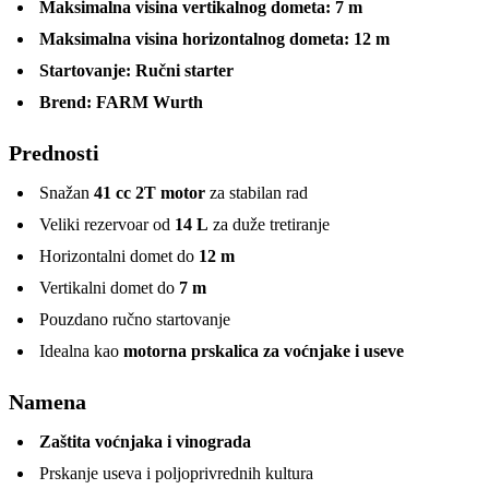
Maksimalna visina vertikalnog dometa:
7 m
Maksimalna visina horizontalnog dometa:
12 m
Startovanje:
Ručni starter
Brend:
FARM Wurth
Prednosti
Snažan
41 cc 2T motor
za stabilan rad
Veliki rezervoar od
14 L
za duže tretiranje
Horizontalni domet do
12 m
Vertikalni domet do
7 m
Pouzdano ručno startovanje
Idealna kao
motorna prskalica za voćnjake i useve
Namena
Zaštita voćnjaka i vinograda
Prskanje useva i poljoprivrednih kultura