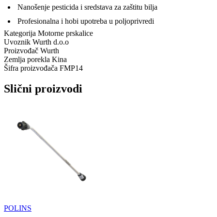
Nanošenje pesticida i sredstava za zaštitu bilja
Profesionalna i hobi upotreba u poljoprivredi
Kategorija
Motorne prskalice
Uvoznik
Wurth d.o.o
Proizvođač
Wurth
Zemlja porekla
Kina
Šifra proizvođača
FMP14
Slični proizvodi
POLINS