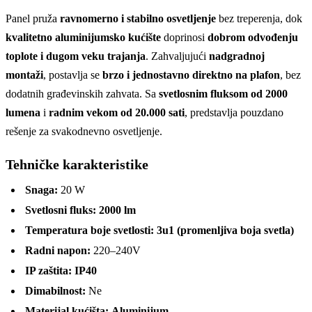
Panel pruža
ravnomerno i stabilno osvetljenje
bez treperenja, dok
kvalitetno aluminijumsko kućište
doprinosi
dobrom odvođenju
toplote i dugom veku trajanja
. Zahvaljujući
nadgradnoj
montaži
, postavlja se
brzo i jednostavno direktno na plafon
, bez
dodatnih građevinskih zahvata. Sa
svetlosnim fluksom od 2000
lumena
i
radnim vekom od 20.000 sati
, predstavlja pouzdano
rešenje za svakodnevno osvetljenje.
Tehničke karakteristike
Snaga:
20 W
Svetlosni fluks:
2000 lm
Temperatura boje svetlosti:
3u1 (promenljiva boja svetla)
Radni napon:
220–240V
IP zaštita:
IP40
Dimabilnost:
Ne
Materijal kućišta:
Aluminijum