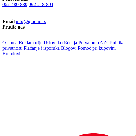
062-480-880
062-218-801
Email
info@gradim.rs
Pratite nas
O nama
Reklamacije
Uslovi korišćenja
Prava potrošača
Politika
privatnosti
Plaćanje i isporuka
Blogovi
Pomoć pri kupovini
Brendovi