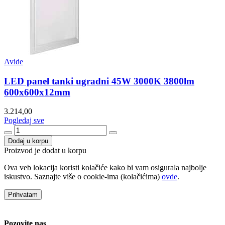
Avide
LED panel tanki ugradni 45W 3000K 3800lm
600x600x12mm
3.214,00
Pogledaj sve
Dodaj u korpu
Proizvod je dodat u korpu
Ova veb lokacija koristi kolačiće kako bi vam osigurala najbolje
iskustvo. Saznajte više o cookie-ima (kolačićima)
ovde
.
Prihvatam
Pozovite nas