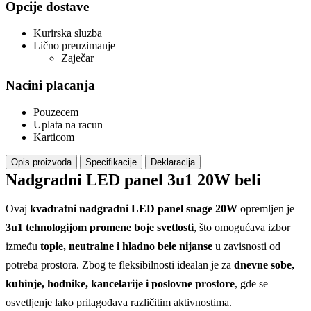
Opcije dostave
Kurirska sluzba
Lično preuzimanje
Zaječar
Nacini placanja
Pouzecem
Uplata na racun
Karticom
Opis proizvoda
Specifikacije
Deklaracija
Nadgradni LED panel 3u1 20W beli
Ovaj
kvadratni nadgradni LED panel snage 20W
opremljen je
3u1 tehnologijom promene boje svetlosti
, što omogućava izbor
između
tople, neutralne i hladno bele nijanse
u zavisnosti od
potreba prostora. Zbog te fleksibilnosti idealan je za
dnevne sobe,
kuhinje, hodnike, kancelarije i poslovne prostore
, gde se
osvetljenje lako prilagođava različitim aktivnostima.