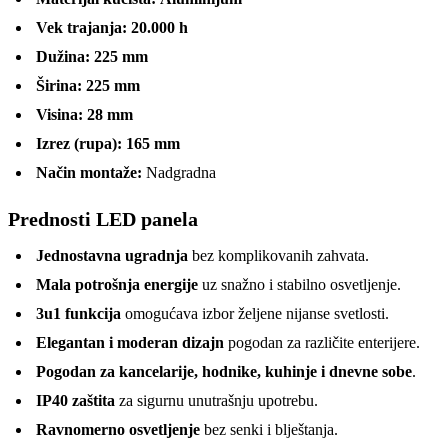
Vek trajanja:
20.000 h
Dužina:
225 mm
Širina:
225 mm
Visina:
28 mm
Izrez (rupa):
165 mm
Način montaže:
Nadgradna
Prednosti LED panela
Jednostavna ugradnja
bez komplikovanih zahvata.
Mala potrošnja energije
uz snažno i stabilno osvetljenje.
3u1 funkcija
omogućava izbor željene nijanse svetlosti.
Elegantan i moderan dizajn
pogodan za različite enterijere.
Pogodan za kancelarije, hodnike, kuhinje i dnevne sobe
.
IP40 zaštita
za sigurnu unutrašnju upotrebu.
Ravnomerno osvetljenje
bez senki i blještanja.