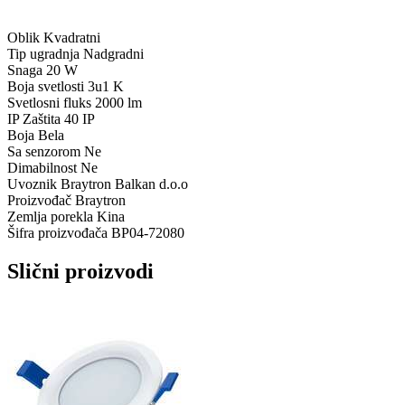
Oblik
Kvadratni
Tip ugradnja
Nadgradni
Snaga
20 W
Boja svetlosti
3u1 K
Svetlosni fluks
2000 lm
IP Zaštita
40 IP
Boja
Bela
Sa senzorom
Ne
Dimabilnost
Ne
Uvoznik
Braytron Balkan d.o.o
Proizvođač
Braytron
Zemlja porekla
Kina
Šifra proizvođača
BP04-72080
Slični proizvodi