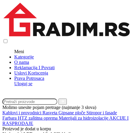
Meni
Kategorije
O nama
Reklamacija I Povrati
Uslovi Koriscenja
Prava Potrosaca
Uloguj se
Molimo unesite pojam pretrage (najmanje 3 slova)
Kablovi i provodnici
Rasveta
Gipsane ploče
Stiropor i fasade
Farbara
HTZ zaštitna oprema
Materijali za hidroizolacije
AKCIJE I
RASPRODAJE
Proizvod je dodat u korpu