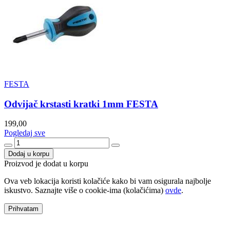
FESTA
Odvijač krstasti kratki 1mm FESTA
199,00
Pogledaj sve
Dodaj u korpu
Proizvod je dodat u korpu
Ova veb lokacija koristi kolačiće kako bi vam osigurala najbolje
iskustvo. Saznajte više o cookie-ima (kolačićima)
ovde
.
Prihvatam