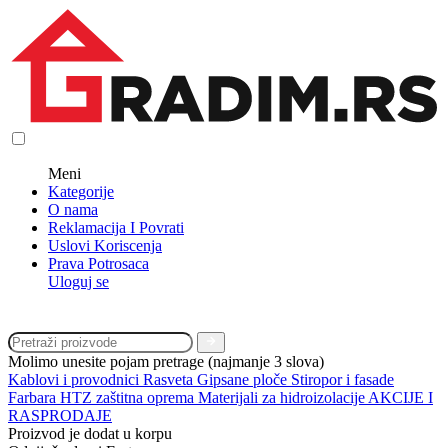
Meni
Kategorije
O nama
Reklamacija I Povrati
Uslovi Koriscenja
Prava Potrosaca
Uloguj se
Molimo unesite pojam pretrage (najmanje 3 slova)
Kablovi i provodnici
Rasveta
Gipsane ploče
Stiropor i fasade
Farbara
HTZ zaštitna oprema
Materijali za hidroizolacije
AKCIJE I
RASPRODAJE
Proizvod je dodat u korpu