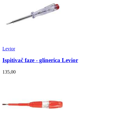
Levior
Ispitivač faze - glinerica Levior
135,00