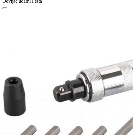
Odvijač udarni Festa