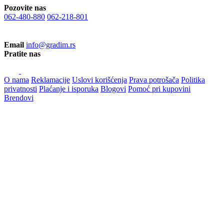
Pozovite nas
062-480-880
062-218-801
Email
info@gradim.rs
Pratite nas
O nama
Reklamacije
Uslovi korišćenja
Prava potrošača
Politika
privatnosti
Plaćanje i isporuka
Blogovi
Pomoć pri kupovini
Brendovi