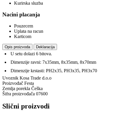
Kurirska sluzba
Nacini placanja
Pouzecem
Uplata na racun
Karticom
Opis proizvoda
Deklaracija
U setu dolazi 6 bitova.
Dimenzije ravni: 7x35mm, 8x35mm, 8x70mm
Dimenzije krstasti: PH2x35, PH3x35, PH3x70
Uvoznik
Kosa Trade d.o.o
Proizvođač
Festa
Zemlja porekla
Češka
Šifra proizvođača
07600
Slični proizvodi