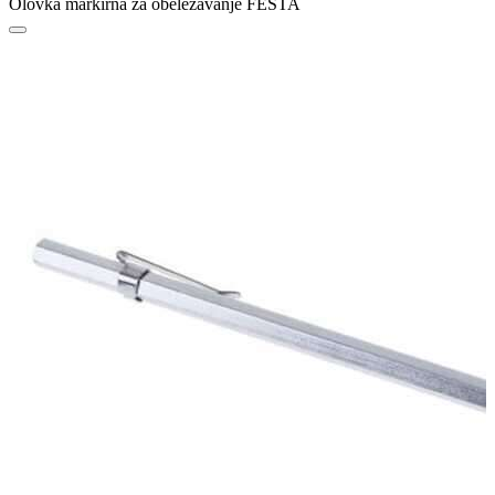
Olovka markirna za obeležavanje FESTA