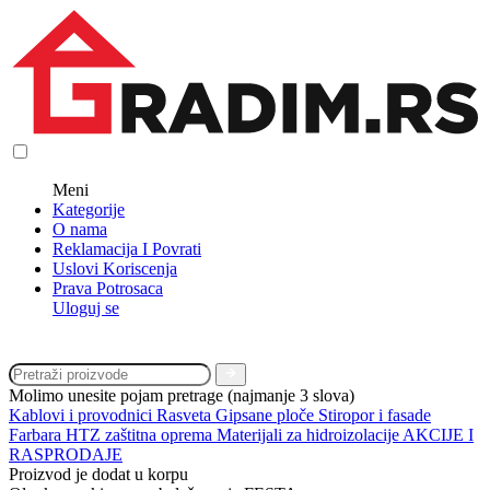
Meni
Kategorije
O nama
Reklamacija I Povrati
Uslovi Koriscenja
Prava Potrosaca
Uloguj se
Molimo unesite pojam pretrage (najmanje 3 slova)
Kablovi i provodnici
Rasveta
Gipsane ploče
Stiropor i fasade
Farbara
HTZ zaštitna oprema
Materijali za hidroizolacije
AKCIJE I
RASPRODAJE
Proizvod je dodat u korpu