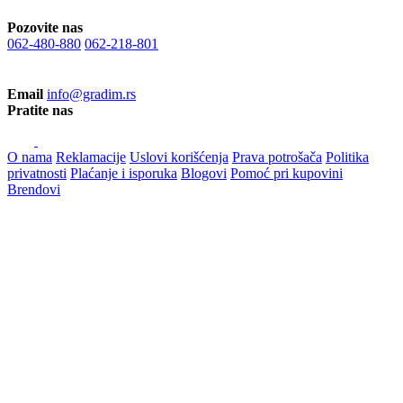
Pozovite nas
062-480-880
062-218-801
Email
info@gradim.rs
Pratite nas
O nama
Reklamacije
Uslovi korišćenja
Prava potrošača
Politika
privatnosti
Plaćanje i isporuka
Blogovi
Pomoć pri kupovini
Brendovi