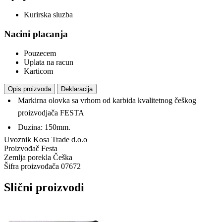
Kurirska sluzba
Nacini placanja
Pouzecem
Uplata na racun
Karticom
Opis proizvoda
Deklaracija
Markirna olovka sa vrhom od karbida kvalitetnog češkog
proizvodjača FESTA
Duzina: 150mm.
Uvoznik
Kosa Trade d.o.o
Proizvođač
Festa
Zemlja porekla
Češka
Šifra proizvođača
07672
Slični proizvodi