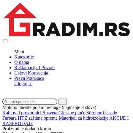
Meni
Kategorije
O nama
Reklamacija I Povrati
Uslovi Koriscenja
Prava Potrosaca
Uloguj se
Molimo unesite pojam pretrage (najmanje 3 slova)
Kablovi i provodnici
Rasveta
Gipsane ploče
Stiropor i fasade
Farbara
HTZ zaštitna oprema
Materijali za hidroizolacije
AKCIJE I
RASPRODAJE
Proizvod je dodat u korpu