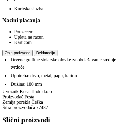
Kurirska sluzba
Nacini placanja
Pouzecem
Uplata na racun
Karticom
Opis proizvoda
Deklaracija
Drvene grafitne stolarske olovke za obeležavanje srednje
tvrdoće.
Upotreba: drvo, metal, papir, karton
Dužina: 180 mm
Uvoznik
Kosa Trade d.o.o
Proizvođač
Festa
Zemlja porekla
Češka
Šifra proizvođača
77487
Slični proizvodi