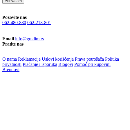
Prihvatam
Pozovite nas
062-480-880
062-218-801
Email
info@gradim.rs
Pratite nas
O nama
Reklamacije
Uslovi korišćenja
Prava potrošača
Politika
privatnosti
Plaćanje i isporuka
Blogovi
Pomoć pri kupovini
Brendovi