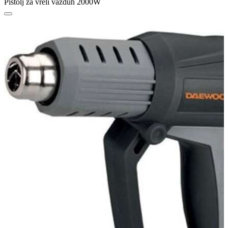
Pištolj za vreli vazduh 2000W