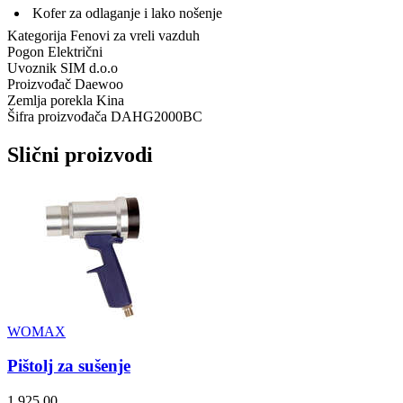
Kofer za odlaganje i lako nošenje
Kategorija
Fenovi za vreli vazduh
Pogon
Električni
Uvoznik
SIM d.o.o
Proizvođač
Daewoo
Zemlja porekla
Kina
Šifra proizvođača
DAHG2000BC
Slični proizvodi
WOMAX
Pištolj za sušenje
1.925,00