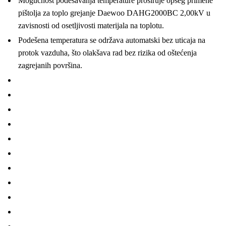
Mogućnost podešavanja temperature proširuje opseg primene
pištolja za toplo grejanje Daewoo DAHG2000BC 2,00kV u
zavisnosti od osetljivosti materijala na toplotu.
Podešena temperatura se održava automatski bez uticaja na
protok vazduha, što olakšava rad bez rizika od oštećenja
zagrejanih površina.