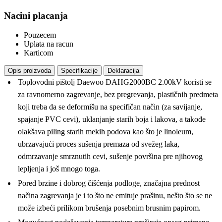
Nacini placanja
Pouzecem
Uplata na racun
Karticom
Opis proizvoda
Specifikacije
Deklaracija
Toplovodni pištolj Daewoo DAHG2000BC 2.00kV koristi se
za ravnomerno zagrevanje, bez pregrevanja, plastičnih predmeta
koji treba da se deformišu na specifičan način (za savijanje,
spajanje PVC cevi), uklanjanje starih boja i lakova, a takođe
olakšava piling starih mekih podova kao što je linoleum,
ubrzavajući proces sušenja premaza od svežeg laka,
odmrzavanje smrznutih cevi, sušenje površina pre njihovog
lepljenja i još mnogo toga.
Pored brzine i dobrog čišćenja podloge, značajna prednost
načina zagrevanja je i to što ne emituje prašinu, nešto što se ne
može izbeći prilikom brušenja posebnim brusnim papirom.