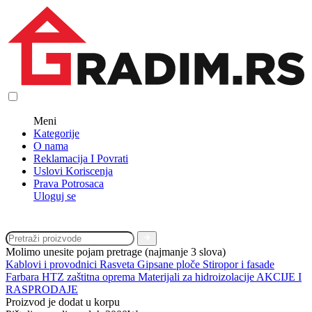
Meni
Kategorije
O nama
Reklamacija I Povrati
Uslovi Koriscenja
Prava Potrosaca
Uloguj se
Molimo unesite pojam pretrage (najmanje 3 slova)
Kablovi i provodnici
Rasveta
Gipsane ploče
Stiropor i fasade
Farbara
HTZ zaštitna oprema
Materijali za hidroizolacije
AKCIJE I
RASPRODAJE
Proizvod je dodat u korpu