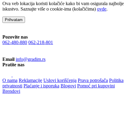
Ova veb lokacija koristi kolačiće kako bi vam osigurala najbolje
iskustvo. Saznajte više o cookie-ima (kolačićima)
ovde
.
Prihvatam
Pozovite nas
062-480-880
062-218-801
Email
info@gradim.rs
Pratite nas
O nama
Reklamacije
Uslovi korišćenja
Prava potrošača
Politika
privatnosti
Plaćanje i isporuka
Blogovi
Pomoć pri kupovini
Brendovi