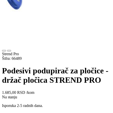
Strend Pro
Šifra: 66489
Podesivi podupirač za pločice -
držač pločica STREND PRO
1.685,00
RSD
/kom
Na stanju
Isporuka 2-5 radnih dana.