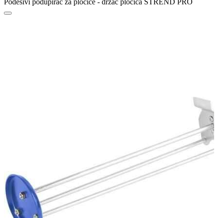
Podesivi podupirač za pločice - držač pločica STREND PRO