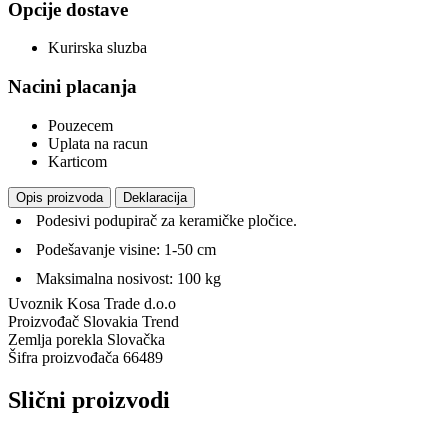
Opcije dostave
Kurirska sluzba
Nacini placanja
Pouzecem
Uplata na racun
Karticom
Opis proizvoda
Deklaracija
Podesivi podupirač za keramičke pločice.
Podešavanje visine: 1-50 cm
Maksimalna nosivost: 100 kg
Uvoznik
Kosa Trade d.o.o
Proizvođač
Slovakia Trend
Zemlja porekla
Slovačka
Šifra proizvođača
66489
Slični proizvodi