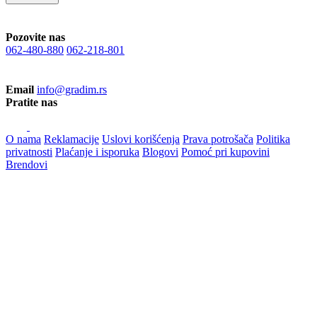
Pozovite nas
062-480-880
062-218-801
Email
info@gradim.rs
Pratite nas
O nama
Reklamacije
Uslovi korišćenja
Prava potrošača
Politika
privatnosti
Plaćanje i isporuka
Blogovi
Pomoć pri kupovini
Brendovi