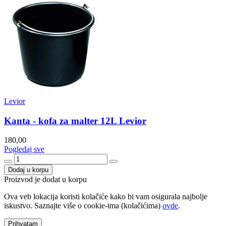
Levior
Kanta - kofa za malter 12L Levior
180,00
Pogledaj sve
Dodaj u korpu
Proizvod je dodat u korpu
Ova veb lokacija koristi kolačiće kako bi vam osigurala najbolje
iskustvo. Saznajte više o cookie-ima (kolačićima)
ovde
.
Prihvatam