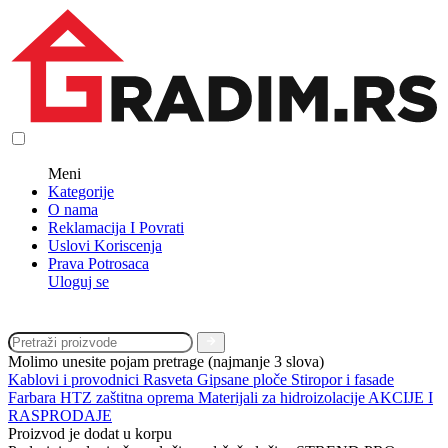
Meni
Kategorije
O nama
Reklamacija I Povrati
Uslovi Koriscenja
Prava Potrosaca
Uloguj se
Molimo unesite pojam pretrage (najmanje 3 slova)
Kablovi i provodnici
Rasveta
Gipsane ploče
Stiropor i fasade
Farbara
HTZ zaštitna oprema
Materijali za hidroizolacije
AKCIJE I
RASPRODAJE
Proizvod je dodat u korpu