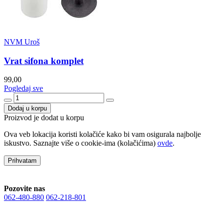
NVM Uroš
Vrat sifona komplet
99,00
Pogledaj sve
Dodaj u korpu
Proizvod je dodat u korpu
Ova veb lokacija koristi kolačiće kako bi vam osigurala najbolje
iskustvo. Saznajte više o cookie-ima (kolačićima)
ovde
.
Prihvatam
Pozovite nas
062-480-880
062-218-801