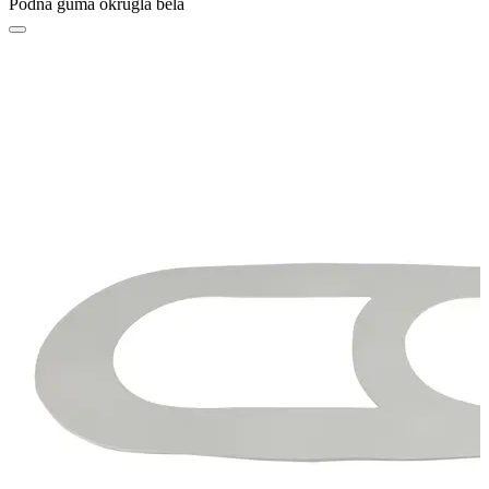
Podna guma okrugla bela