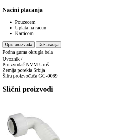
Nacini placanja
Pouzecem
Uplata na racun
Karticom
Opis proizvoda
Deklaracija
Podna guma okrugla bela
Uvoznik
/
Proizvođač
NVM Uroš
Zemlja porekla
Srbija
Šifra proizvođača
GG-0069
Slični proizvodi