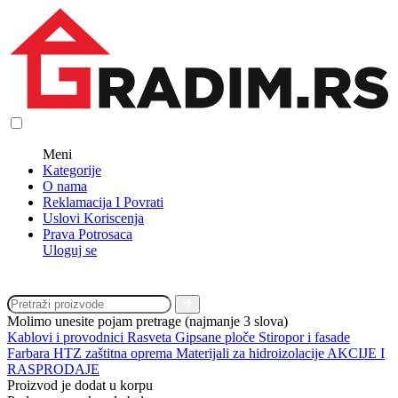
Meni
Kategorije
O nama
Reklamacija I Povrati
Uslovi Koriscenja
Prava Potrosaca
Uloguj se
Molimo unesite pojam pretrage (najmanje 3 slova)
Kablovi i provodnici
Rasveta
Gipsane ploče
Stiropor i fasade
Farbara
HTZ zaštitna oprema
Materijali za hidroizolacije
AKCIJE I
RASPRODAJE
Proizvod je dodat u korpu