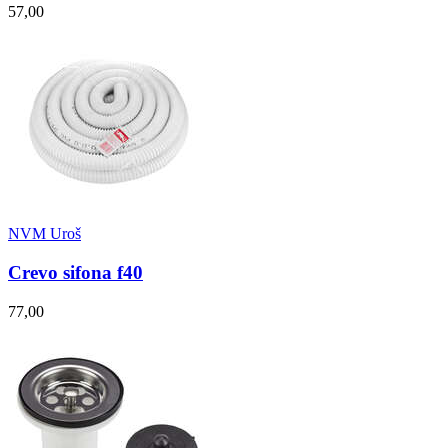
57,00
NVM Uroš
Crevo sifona f40
77,00