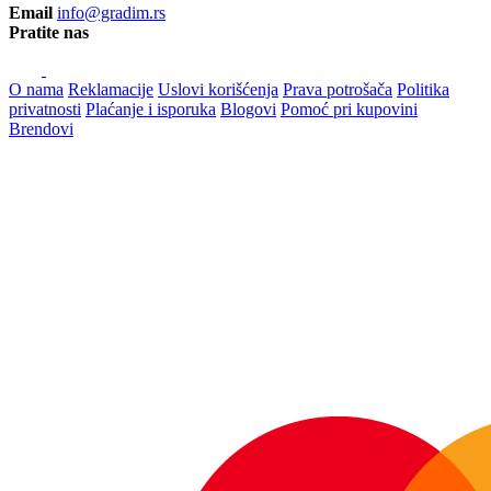
Email
info@gradim.rs
Pratite nas
O nama
Reklamacije
Uslovi korišćenja
Prava potrošača
Politika
privatnosti
Plaćanje i isporuka
Blogovi
Pomoć pri kupovini
Brendovi