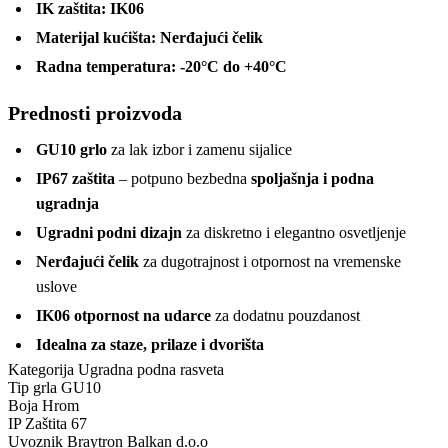
IK zaštita:
IK06
Materijal kućišta:
Nerđajući čelik
Radna temperatura:
-20°C do +40°C
Prednosti proizvoda
GU10 grlo
za lak izbor i zamenu sijalice
IP67 zaštita
– potpuno bezbedna
spoljašnja i podna
ugradnja
Ugradni podni dizajn
za diskretno i elegantno osvetljenje
Nerđajući čelik
za dugotrajnost i otpornost na vremenske
uslove
IK06 otpornost na udarce
za dodatnu pouzdanost
Idealna za staze, prilaze i dvorišta
Kategorija
Ugradna podna rasveta
Tip grla
GU10
Boja
Hrom
IP Zaštita
67
Uvoznik
Braytron Balkan d.o.o