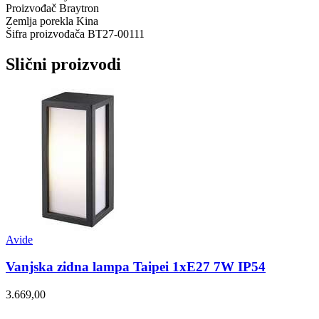
Proizvođač
Braytron
Zemlja porekla
Kina
Šifra proizvođača
BT27-00111
Slični proizvodi
Avide
Vanjska zidna lampa Taipei 1xE27 7W IP54
3.669,00