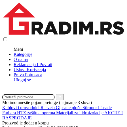
Meni
Kategorije
O nama
Reklamacija I Povrati
Uslovi Koriscenja
Prava Potrosaca
Uloguj se
Molimo unesite pojam pretrage (najmanje 3 slova)
Kablovi i provodnici
Rasveta
Gipsane ploče
Stiropor i fasade
Farbara
HTZ zaštitna oprema
Materijali za hidroizolacije
AKCIJE I
RASPRODAJE
Proizvod je dodat u korpu