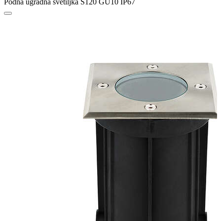
Podna ugradna svetiljka S120 GU10 IP67