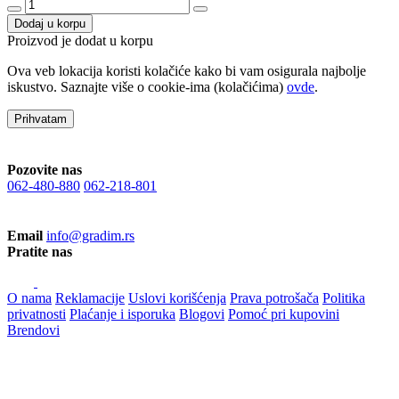
Dodaj u korpu
Proizvod je dodat u korpu
Ova veb lokacija koristi kolačiće kako bi vam osigurala najbolje
iskustvo. Saznajte više o cookie-ima (kolačićima)
ovde
.
Prihvatam
Pozovite nas
062-480-880
062-218-801
Email
info@gradim.rs
Pratite nas
O nama
Reklamacije
Uslovi korišćenja
Prava potrošača
Politika
privatnosti
Plaćanje i isporuka
Blogovi
Pomoć pri kupovini
Brendovi