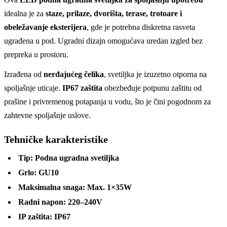
idealna je za
staze, prilaze, dvorišta, terase, trotoare i
obeležavanje eksterijera
, gde je potrebna diskretna rasveta
ugrađena u pod. Ugradni dizajn omogućava uredan izgled bez
prepreka u prostoru.
Izrađena od
nerđajućeg čelika
, svetiljka je izuzetno otporna na
spoljašnje uticaje.
IP67 zaštita
obezbeđuje potpunu zaštitu od
prašine i privremenog potapanja u vodu, što je čini pogodnom za
zahtevne spoljašnje uslove.
Tehničke karakteristike
Tip:
Podna ugradna svetiljka
Grlo:
GU10
Maksimalna snaga:
Max. 1×35W
Radni napon:
220–240V
IP zaštita:
IP67