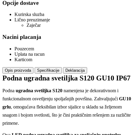
Opcije dostave
Kurirska sluzba
Lično preuzimanje
Zaječar
Nacini placanja
Pouzecem
Uplata na racun
Karticom
Opis proizvoda
Specifikacije
Deklaracija
Podna ugradna svetiljka S120 GU10 IP67
Podna
ugradna svetiljka S120
namenjena je dekorativnom i
funkcionalnom osvetljenju spoljašnjih površina. Zahvaljujući
GU10
grlu
, omogućava fleksibilan izbor sijalice u skladu sa željenom
snagom i bojom svetlosti, što je čini praktičnim rešenjem za različite
primene.
Ova
LED podna ugradna svetiljka za spoljašnju upotrebu