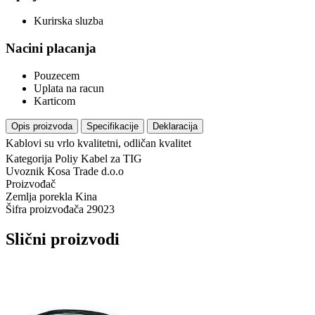
Kurirska sluzba
Nacini placanja
Pouzecem
Uplata na racun
Karticom
Opis proizvoda
Specifikacije
Deklaracija
Kablovi su vrlo kvalitetni, odličan kvalitet
Kategorija
Poliy Kabel za TIG
Uvoznik
Kosa Trade d.o.o
Proizvođač
Zemlja porekla
Kina
Šifra proizvođača
29023
Slični proizvodi