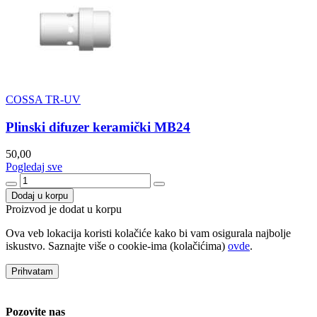
COSSA TR-UV
Plinski difuzer keramički MB24
50,00
Pogledaj sve
Dodaj u korpu
Proizvod je dodat u korpu
Ova veb lokacija koristi kolačiće kako bi vam osigurala najbolje
iskustvo. Saznajte više o cookie-ima (kolačićima)
ovde
.
Prihvatam
Pozovite nas