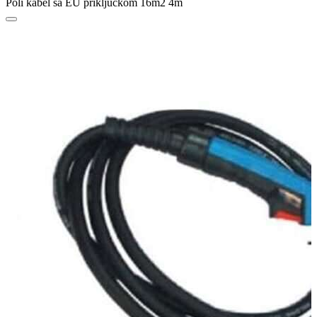
Poli kabel sa EU priključkom 16m2 4m