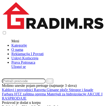
Meni
Kategorije
O nama
Reklamacija I Povrati
Uslovi Koriscenja
Prava Potrosaca
Uloguj se
Molimo unesite pojam pretrage (najmanje 3 slova)
Kablovi i provodnici
Rasveta
Gipsane ploče
Stiropor i fasade
Farbara
HTZ zaštitna oprema
Materijali za hidroizolacije
AKCIJE I
RASPRODAJE
Proizvod je dodat u korpu