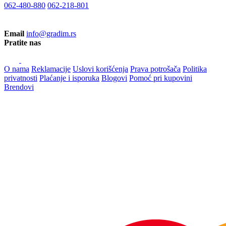
062-480-880
062-218-801
Email
info@gradim.rs
Pratite nas
O nama
Reklamacije
Uslovi korišćenja
Prava potrošača
Politika
privatnosti
Plaćanje i isporuka
Blogovi
Pomoć pri kupovini
Brendovi