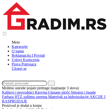
Meni
Kategorije
O nama
Reklamacija I Povrati
Uslovi Koriscenja
Prava Potrosaca
Uloguj se
Molimo unesite pojam pretrage (najmanje 3 slova)
Kablovi i provodnici
Rasveta
Gipsane ploče
Stiropor i fasade
Farbara
HTZ zaštitna oprema
Materijali za hidroizolacije
AKCIJE I
RASPRODAJE
Proizvod je dodat u korpu