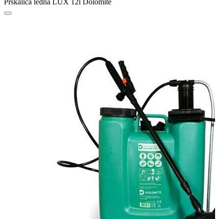
Prskalica leđna LUX 12l Dolomite