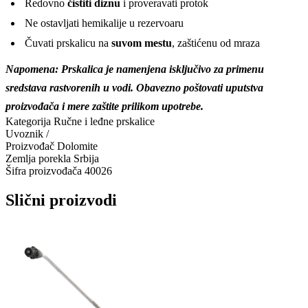
Redovno
čistiti diznu
i proveravati protok
Ne ostavljati hemikalije u rezervoaru
Čuvati prskalicu na
suvom mestu
, zaštićenu od mraza
Napomena: Prskalica je namenjena isključivo za primenu
sredstava rastvorenih u vodi. Obavezno poštovati uputstva
proizvođača i mere zaštite prilikom upotrebe.
Kategorija
Ručne i leđne prskalice
Uvoznik
/
Proizvođač
Dolomite
Zemlja porekla
Srbija
Šifra proizvođača
40026
Slični proizvodi