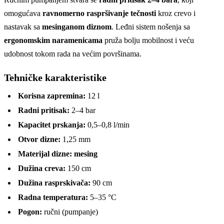
omogućava
ravnomerno raspršivanje tečnosti
kroz crevo i
nastavak sa
mesinganom diznom
. Leđni sistem nošenja sa
ergonomskim naramenicama
pruža bolju mobilnost i veću
udobnost tokom rada na većim površinama.
Tehničke karakteristike
Korisna zapremina:
12 l
Radni pritisak:
2–4 bar
Kapacitet prskanja:
0,5–0,8 l/min
Otvor dizne:
1,25 mm
Materijal dizne:
mesing
Dužina creva:
150 cm
Dužina rasprskivača:
90 cm
Radna temperatura:
5–35 °C
Pogon:
ručni (pumpanje)