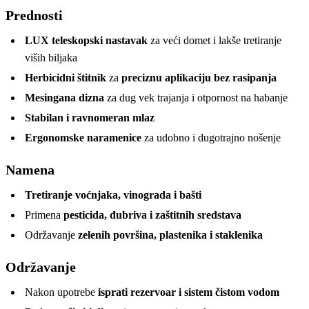
Prednosti
LUX teleskopski nastavak
za veći domet i lakše tretiranje
viših biljaka
Herbicidni štitnik
za
preciznu aplikaciju bez rasipanja
Mesingana dizna
za dug vek trajanja i otpornost na habanje
Stabilan i ravnomeran mlaz
Ergonomske naramenice
za udobno i dugotrajno nošenje
Namena
Tretiranje voćnjaka, vinograda i bašti
Primena
pesticida, đubriva i zaštitnih sredstava
Održavanje
zelenih površina, plastenika i staklenika
Održavanje
Nakon upotrebe
isprati rezervoar i sistem čistom vodom