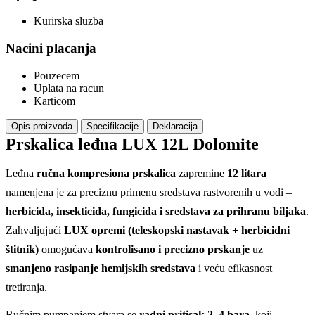
Kurirska sluzba
Nacini placanja
Pouzecem
Uplata na racun
Karticom
Opis proizvoda
Specifikacije
Deklaracija
Prskalica leđna LUX 12L Dolomite
Leđna
ručna kompresiona prskalica
zapremine
12 litara
namenjena je za preciznu primenu sredstava rastvorenih u vodi –
herbicida, insekticida, fungicida i sredstava za prihranu biljaka
.
Zahvaljujući
LUX opremi (teleskopski nastavak + herbicidni
štitnik)
omogućava
kontrolisano i precizno prskanje
uz
smanjeno rasipanje hemijskih sredstava
i veću efikasnost
tretiranja.
Ručnim pumpanjem stvara se
radni pritisak 2–4 bara
, koji