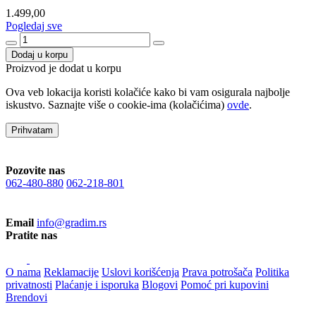
1.499,00
Pogledaj sve
Dodaj u korpu
Proizvod je dodat u korpu
Ova veb lokacija koristi kolačiće kako bi vam osigurala najbolje
iskustvo. Saznajte više o cookie-ima (kolačićima)
ovde
.
Prihvatam
Pozovite nas
062-480-880
062-218-801
Email
info@gradim.rs
Pratite nas
O nama
Reklamacije
Uslovi korišćenja
Prava potrošača
Politika
privatnosti
Plaćanje i isporuka
Blogovi
Pomoć pri kupovini
Brendovi