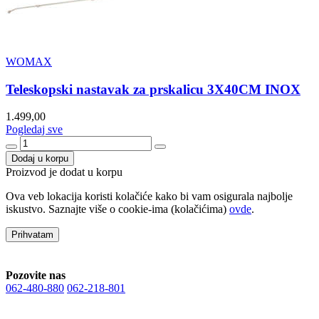
WOMAX
Teleskopski nastavak za prskalicu 3X40CM INOX
1.499,00
Pogledaj sve
Dodaj u korpu
Proizvod je dodat u korpu
Ova veb lokacija koristi kolačiće kako bi vam osigurala najbolje
iskustvo. Saznajte više o cookie-ima (kolačićima)
ovde
.
Prihvatam
Pozovite nas
062-480-880
062-218-801