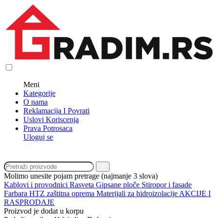
Meni
Kategorije
O nama
Reklamacija I Povrati
Uslovi Koriscenja
Prava Potrosaca
Uloguj se
Molimo unesite pojam pretrage (najmanje 3 slova)
Kablovi i provodnici
Rasveta
Gipsane ploče
Stiropor i fasade
Farbara
HTZ zaštitna oprema
Materijali za hidroizolacije
AKCIJE I
RASPRODAJE
Proizvod je dodat u korpu