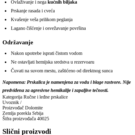
Ovlaživanje i nega
kućnih biljaka
Prskanje rasada i cveća
Kvašenje veša prilikom peglanja
Lagano čišćenje i osvežavanje površina
Održavanje
Nakon upotrebe isprati čistom vodom
Ne ostavljati hemijska sredstva u rezervoaru
Čuvati na suvom mestu, zaštićeno od direktnog sunca
Napomena: Prskalica je namenjena za vodu i blage rastvore. Nije
predviđena za agresivne hemikalije i zapaljive tečnosti.
Kategorija
Ručne i leđne prskalice
Uvoznik
/
Proizvođač
Dolomite
Zemlja porekla
Srbija
Šifra proizvođača
40025
Slični proizvodi