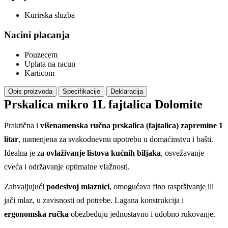
Kurirska sluzba
Nacini placanja
Pouzecem
Uplata na racun
Karticom
Opis proizvoda
Specifikacije
Deklaracija
Prskalica mikro 1L fajtalica Dolomite
Praktična i
višenamenska ručna prskalica (fajtalica) zapremine 1
litar
, namenjena za svakodnevnu upotrebu u domaćinstvu i bašti.
Idealna je za
ovlaživanje listova kućnih biljaka
, osvežavanje
cveća i održavanje optimalne vlažnosti.
Zahvaljujući
podesivoj mlaznici
, omogućava fino raspršivanje ili
jači mlaz, u zavisnosti od potrebe. Lagana konstrukcija i
ergonomska ručka
obezbeđuju jednostavno i udobno rukovanje.