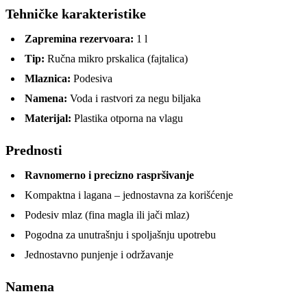
Tehničke karakteristike
Zapremina rezervoara:
1 l
Tip:
Ručna mikro prskalica (fajtalica)
Mlaznica:
Podesiva
Namena:
Voda i rastvori za negu biljaka
Materijal:
Plastika otporna na vlagu
Prednosti
Ravnomerno i precizno raspršivanje
Kompaktna i lagana – jednostavna za korišćenje
Podesiv mlaz (fina magla ili jači mlaz)
Pogodna za unutrašnju i spoljašnju upotrebu
Jednostavno punjenje i održavanje
Namena