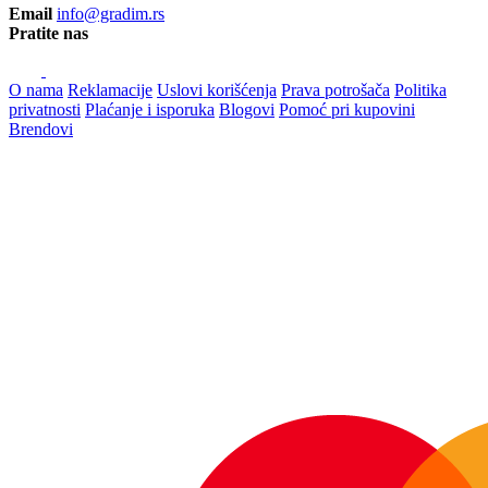
Email
info@gradim.rs
Pratite nas
O nama
Reklamacije
Uslovi korišćenja
Prava potrošača
Politika
privatnosti
Plaćanje i isporuka
Blogovi
Pomoć pri kupovini
Brendovi