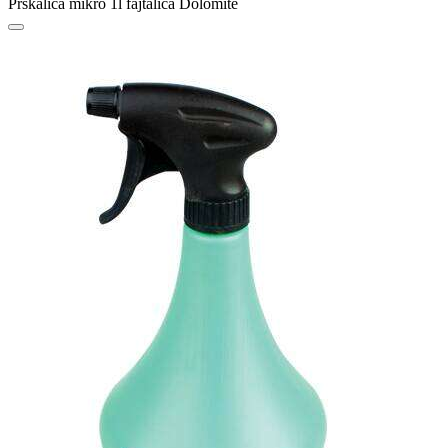
Prskalica mikro 1l fajtalica Dolomite