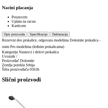
Nacini placanja
Pouzecem
Uplata na racun
Karticom
Opis proizvoda
Specifikacije
Deklaracija
Rezervni deo prskalice, odgovara modelima Dolomite prskalica -
osim Pro modelima (leđnim prskalicama)
Kategorija
Nastavci i delovi prskalica
Uvoznik
/
Proizvođač
Dolomite
Zemlja porekla
Srbija
Šifra proizvođača
05636
Slični proizvodi