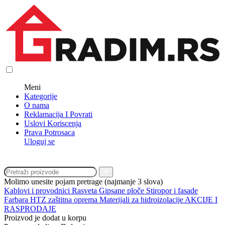
Meni
Kategorije
O nama
Reklamacija I Povrati
Uslovi Koriscenja
Prava Potrosaca
Uloguj se
Molimo unesite pojam pretrage (najmanje 3 slova)
Kablovi i provodnici
Rasveta
Gipsane ploče
Stiropor i fasade
Farbara
HTZ zaštitna oprema
Materijali za hidroizolacije
AKCIJE I
RASPRODAJE
Proizvod je dodat u korpu