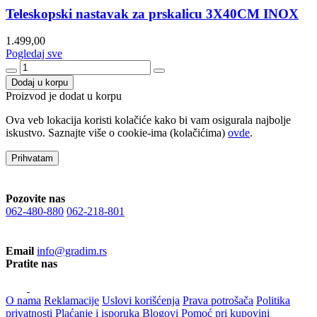
Teleskopski nastavak za prskalicu 3X40CM INOX
1.499,00
Pogledaj sve
Dodaj u korpu
Proizvod je dodat u korpu
Ova veb lokacija koristi kolačiće kako bi vam osigurala najbolje
iskustvo. Saznajte više o cookie-ima (kolačićima)
ovde
.
Prihvatam
Pozovite nas
062-480-880
062-218-801
Email
info@gradim.rs
Pratite nas
O nama
Reklamacije
Uslovi korišćenja
Prava potrošača
Politika
privatnosti
Plaćanje i isporuka
Blogovi
Pomoć pri kupovini