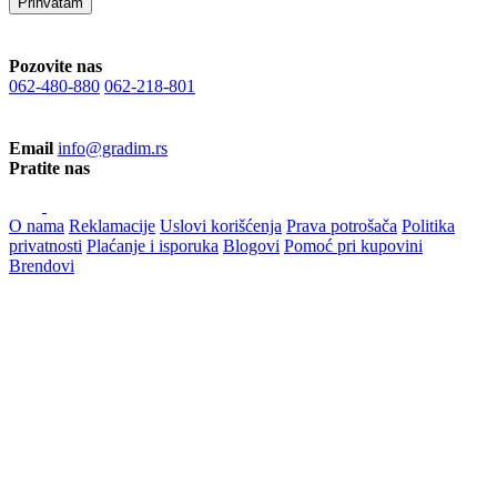
Prihvatam
Pozovite nas
062-480-880
062-218-801
Email
info@gradim.rs
Pratite nas
O nama
Reklamacije
Uslovi korišćenja
Prava potrošača
Politika
privatnosti
Plaćanje i isporuka
Blogovi
Pomoć pri kupovini
Brendovi