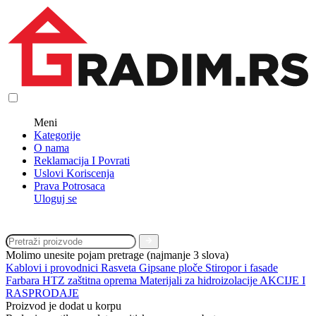
Meni
Kategorije
O nama
Reklamacija I Povrati
Uslovi Koriscenja
Prava Potrosaca
Uloguj se
Molimo unesite pojam pretrage (najmanje 3 slova)
Kablovi i provodnici
Rasveta
Gipsane ploče
Stiropor i fasade
Farbara
HTZ zaštitna oprema
Materijali za hidroizolacije
AKCIJE I
RASPRODAJE
Proizvod je dodat u korpu