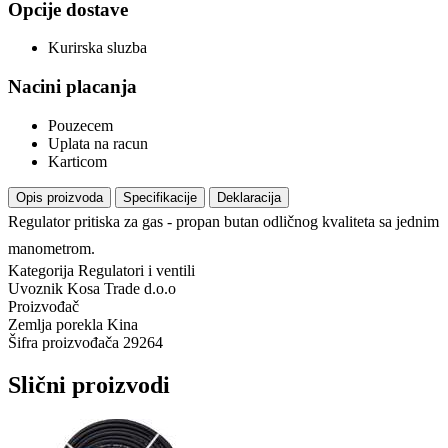
Opcije dostave
Kurirska sluzba
Nacini placanja
Pouzecem
Uplata na racun
Karticom
Opis proizvoda
Specifikacije
Deklaracija
Regulator pritiska za gas - propan butan odličnog kvaliteta sa jednim
manometrom.
Kategorija
Regulatori i ventili
Uvoznik
Kosa Trade d.o.o
Proizvođač
Zemlja porekla
Kina
Šifra proizvođača
29264
Slični proizvodi