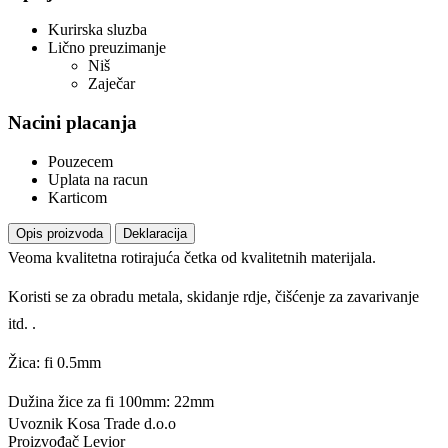
Kurirska sluzba
Lično preuzimanje
Niš
Zaječar
Nacini placanja
Pouzecem
Uplata na racun
Karticom
Opis proizvoda
Deklaracija
Veoma kvalitetna rotirajuća četka od kvalitetnih materijala.
Koristi se za obradu metala, skidanje rdje, čišćenje za zavarivanje
itd. .
Žica: fi 0.5mm
Dužina žice za fi 100mm: 22mm
Uvoznik
Kosa Trade d.o.o
Proizvođač
Levior