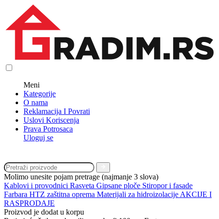
Meni
Kategorije
O nama
Reklamacija I Povrati
Uslovi Koriscenja
Prava Potrosaca
Uloguj se
Molimo unesite pojam pretrage (najmanje 3 slova)
Kablovi i provodnici
Rasveta
Gipsane ploče
Stiropor i fasade
Farbara
HTZ zaštitna oprema
Materijali za hidroizolacije
AKCIJE I
RASPRODAJE
Proizvod je dodat u korpu