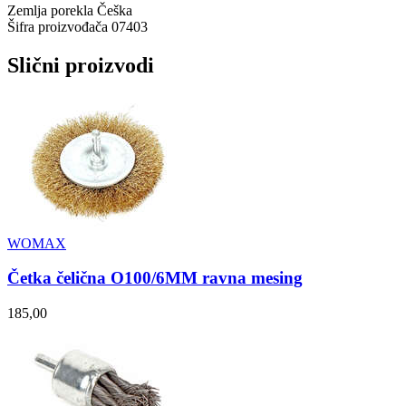
Zemlja porekla
Češka
Šifra proizvođača
07403
Slični proizvodi
WOMAX
Četka čelična O100/6MM ravna mesing
185,00