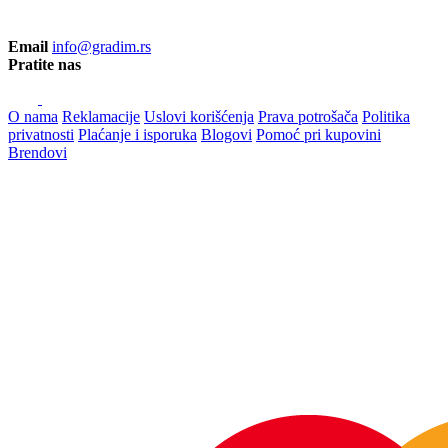
Email
info@gradim.rs
Pratite nas
O nama
Reklamacije
Uslovi korišćenja
Prava potrošača
Politika
privatnosti
Plaćanje i isporuka
Blogovi
Pomoć pri kupovini
Brendovi