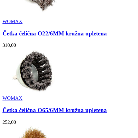
WOMAX
Četka čelična O22/6MM kružna upletena
310,00
WOMAX
Četka čelična O65/6MM kružna upletena
252,00