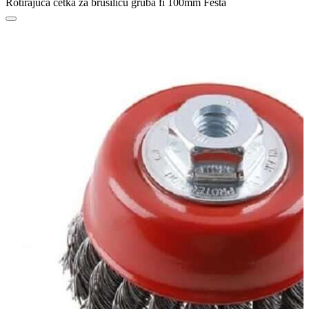
Rotirajuća četka za brusilicu gruba fi 100mm Festa