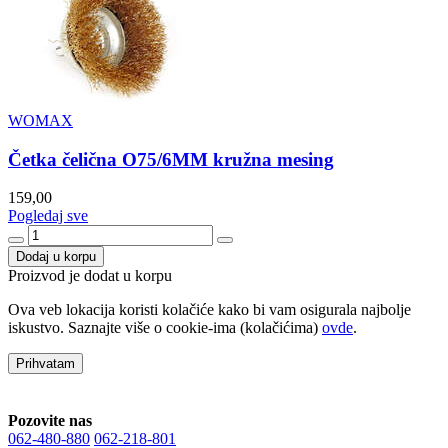
WOMAX
Četka čelična O75/6MM kružna mesing
159,00
Pogledaj sve
Dodaj u korpu
Proizvod je dodat u korpu
Ova veb lokacija koristi kolačiće kako bi vam osigurala najbolje
iskustvo. Saznajte više o cookie-ima (kolačićima)
ovde
.
Prihvatam
Pozovite nas
062-480-880
062-218-801