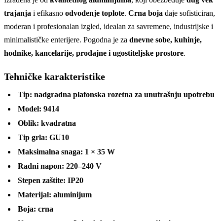
trajanja
i efikasno
odvođenje toplote
.
Crna boja
daje sofisticiran,
moderan i profesionalan izgled, idealan za savremene, industrijske i
minimalističke enterijere. Pogodna je za
dnevne sobe, kuhinje,
hodnike, kancelarije, prodajne i ugostiteljske prostore
.
Tehničke karakteristike
Tip:
nadgradna plafonska rozetna za unutrašnju upotrebu
Model:
9414
Oblik:
kvadratna
Tip grla:
GU10
Maksimalna snaga:
1 × 35 W
Radni napon:
220–240 V
Stepen zaštite:
IP20
Materijal:
aluminijum
Boja:
crna