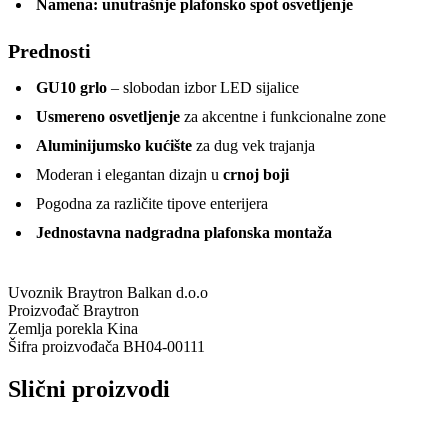
Namena:
unutrašnje plafonsko spot osvetljenje
Prednosti
GU10 grlo
– slobodan izbor LED sijalice
Usmereno osvetljenje
za akcentne i funkcionalne zone
Aluminijumsko kućište
za dug vek trajanja
Moderan i elegantan dizajn u
crnoj boji
Pogodna za različite tipove enterijera
Jednostavna nadgradna plafonska montaža
Uvoznik
Braytron Balkan d.o.o
Proizvođač
Braytron
Zemlja porekla
Kina
Šifra proizvođača
BH04-00111
Slični proizvodi