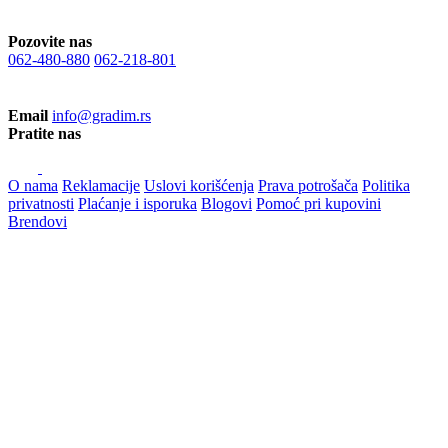
Pozovite nas
062-480-880
062-218-801
Email
info@gradim.rs
Pratite nas
O nama
Reklamacije
Uslovi korišćenja
Prava potrošača
Politika
privatnosti
Plaćanje i isporuka
Blogovi
Pomoć pri kupovini
Brendovi