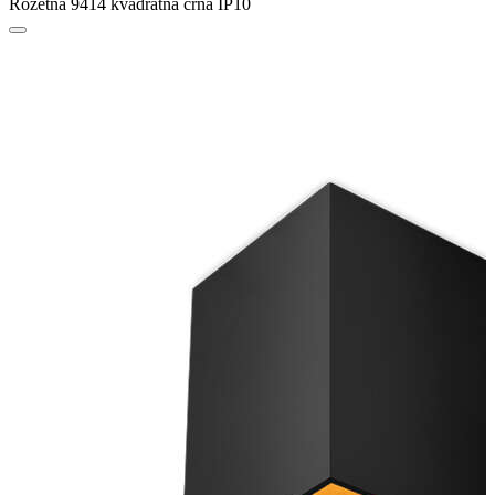
Rozetna 9414 kvadratna crna IP10