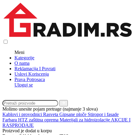
Meni
Kategorije
O nama
Reklamacija I Povrati
Uslovi Koriscenja
Prava Potrosaca
Uloguj se
Molimo unesite pojam pretrage (najmanje 3 slova)
Kablovi i provodnici
Rasveta
Gipsane ploče
Stiropor i fasade
Farbara
HTZ zaštitna oprema
Materijali za hidroizolacije
AKCIJE I
RASPRODAJE
Proizvod je dodat u korpu