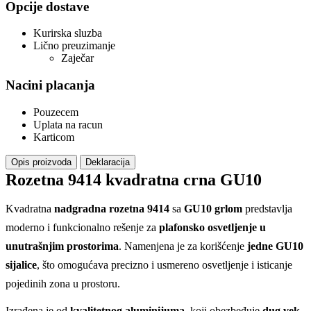
Opcije dostave
Kurirska sluzba
Lično preuzimanje
Zaječar
Nacini placanja
Pouzecem
Uplata na racun
Karticom
Opis proizvoda
Deklaracija
Rozetna 9414 kvadratna crna GU10
Kvadratna
nadgradna rozetna 9414
sa
GU10 grlom
predstavlja
moderno i funkcionalno rešenje za
plafonsko osvetljenje u
unutrašnjim prostorima
. Namenjena je za korišćenje
jedne GU10
sijalice
, što omogućava precizno i usmereno osvetljenje i isticanje
pojedinih zona u prostoru.
Izrađena je od
kvalitetnog aluminijuma
, koji obezbeđuje
dug vek