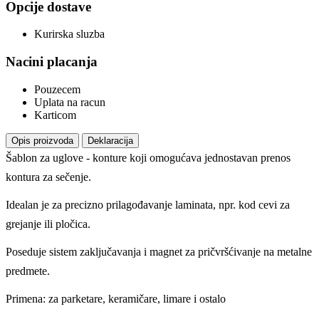
Opcije dostave
Kurirska sluzba
Nacini placanja
Pouzecem
Uplata na racun
Karticom
Opis proizvoda
Deklaracija
Šablon za uglove - konture koji omogućava jednostavan prenos
kontura za sečenje.
Idealan je za precizno prilagođavanje laminata, npr. kod cevi za
grejanje ili pločica.
Poseduje sistem zaključavanja i magnet za pričvršćivanje na metalne
predmete.
Primena: za parketare, keramičare, limare i ostalo