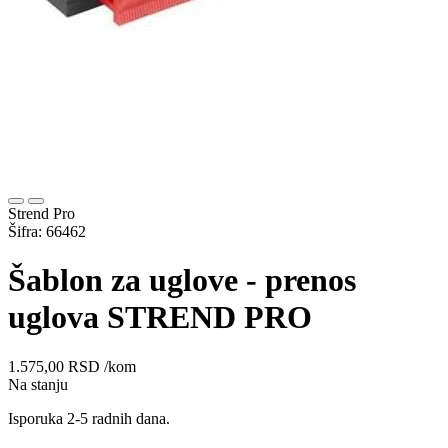
Strend Pro
Šifra: 66462
Šablon za uglove - prenos
uglova STREND PRO
1.575,00
RSD
/kom
Na stanju
Isporuka 2-5 radnih dana.