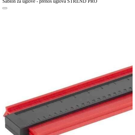
Šablon za uglove - prenos uglova STREND PRO