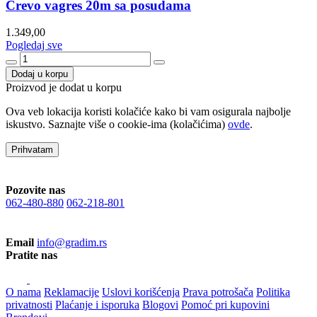
Crevo vagres 20m sa posudama
1.349,00
Pogledaj sve
Dodaj u korpu
Proizvod je dodat u korpu
Ova veb lokacija koristi kolačiće kako bi vam osigurala najbolje
iskustvo. Saznajte više o cookie-ima (kolačićima)
ovde
.
Prihvatam
Pozovite nas
062-480-880
062-218-801
Email
info@gradim.rs
Pratite nas
O nama
Reklamacije
Uslovi korišćenja
Prava potrošača
Politika
privatnosti
Plaćanje i isporuka
Blogovi
Pomoć pri kupovini