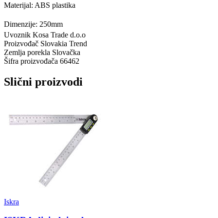
Materijal: ABS plastika
Dimenzije: 250mm
Uvoznik
Kosa Trade d.o.o
Proizvođač
Slovakia Trend
Zemlja porekla
Slovačka
Šifra proizvođača
66462
Slični proizvodi
Iskra