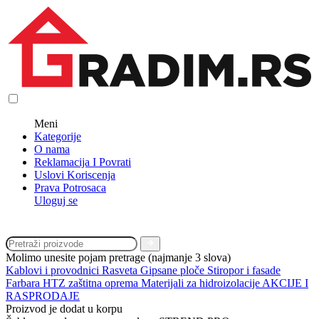
Meni
Kategorije
O nama
Reklamacija I Povrati
Uslovi Koriscenja
Prava Potrosaca
Uloguj se
Molimo unesite pojam pretrage (najmanje 3 slova)
Kablovi i provodnici
Rasveta
Gipsane ploče
Stiropor i fasade
Farbara
HTZ zaštitna oprema
Materijali za hidroizolacije
AKCIJE I
RASPRODAJE
Proizvod je dodat u korpu