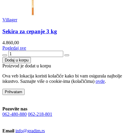
Villager
Sekira za cepanje 3 kg
4.860,00
Pogledaj sve
Dodaj u korpu
Proizvod je dodat u korpu
Ova veb lokacija koristi kolačiće kako bi vam osigurala najbolje
iskustvo. Saznajte više o cookie-ima (kolačićima)
ovde
.
Prihvatam
Pozovite nas
062-480-880
062-218-801
Email
info@gradim.rs