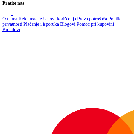
Pratite nas
O nama
Reklamacije
Uslovi korišćenja
Prava potrošača
Politika
privatnosti
Plaćanje i isporuka
Blogovi
Pomoć pri kupovini
Brendovi