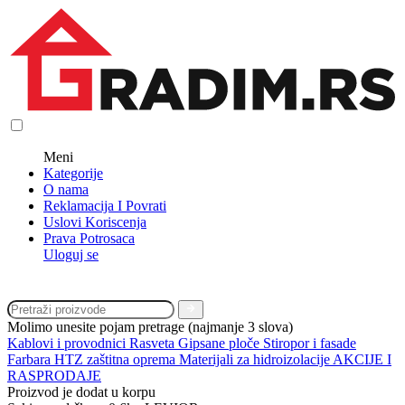
Meni
Kategorije
O nama
Reklamacija I Povrati
Uslovi Koriscenja
Prava Potrosaca
Uloguj se
Molimo unesite pojam pretrage (najmanje 3 slova)
Kablovi i provodnici
Rasveta
Gipsane ploče
Stiropor i fasade
Farbara
HTZ zaštitna oprema
Materijali za hidroizolacije
AKCIJE I
RASPRODAJE
Proizvod je dodat u korpu