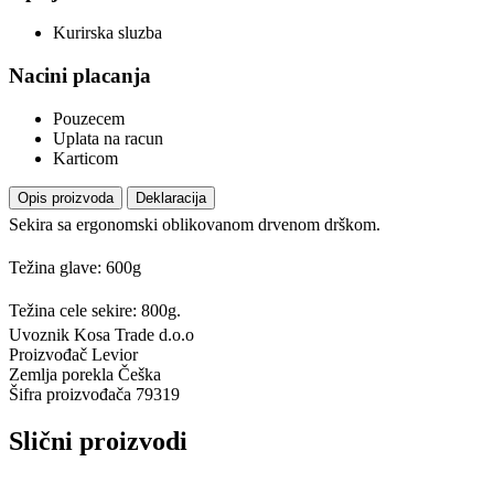
Kurirska sluzba
Nacini placanja
Pouzecem
Uplata na racun
Karticom
Opis proizvoda
Deklaracija
Sekira sa ergonomski oblikovanom drvenom drškom.
Težina glave: 600g
Težina cele sekire: 800g.
Uvoznik
Kosa Trade d.o.o
Proizvođač
Levior
Zemlja porekla
Češka
Šifra proizvođača
79319
Slični proizvodi