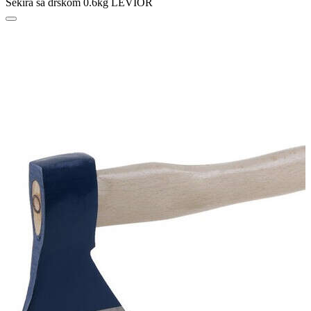
Sekira sa drškom 0.6kg LEVIOR