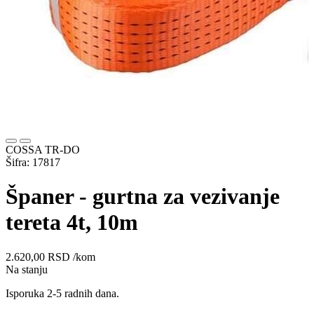
COSSA TR-DO
Šifra: 17817
Španer - gurtna za vezivanje
tereta 4t, 10m
2.620,00
RSD
/kom
Na stanju
Isporuka 2-5 radnih dana.