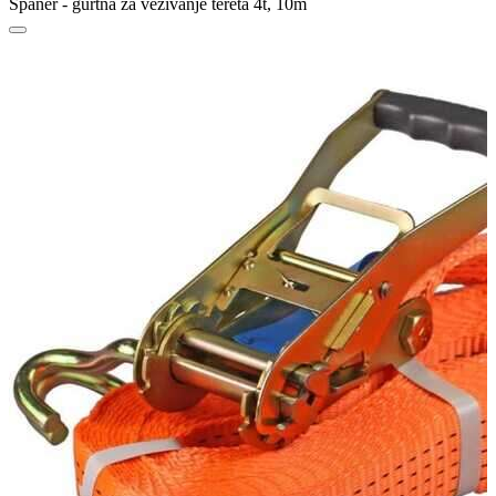
Španer - gurtna za vezivanje tereta 4t, 10m