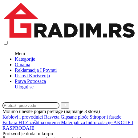
Meni
Kategorije
O nama
Reklamacija I Povrati
Uslovi Koriscenja
Prava Potrosaca
Uloguj se
Molimo unesite pojam pretrage (najmanje 3 slova)
Kablovi i provodnici
Rasveta
Gipsane ploče
Stiropor i fasade
Farbara
HTZ zaštitna oprema
Materijali za hidroizolacije
AKCIJE I
RASPRODAJE
Proizvod je dodat u korpu