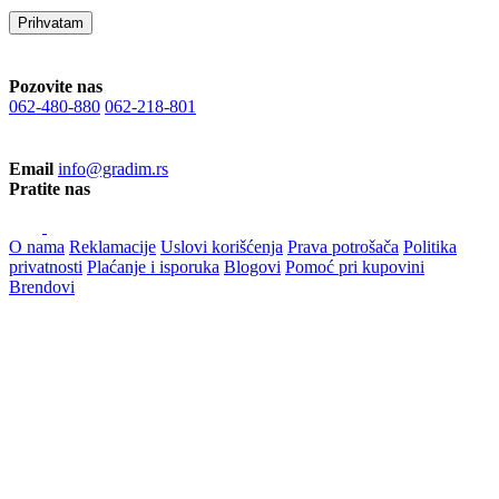
Prihvatam
Pozovite nas
062-480-880
062-218-801
Email
info@gradim.rs
Pratite nas
O nama
Reklamacije
Uslovi korišćenja
Prava potrošača
Politika
privatnosti
Plaćanje i isporuka
Blogovi
Pomoć pri kupovini
Brendovi