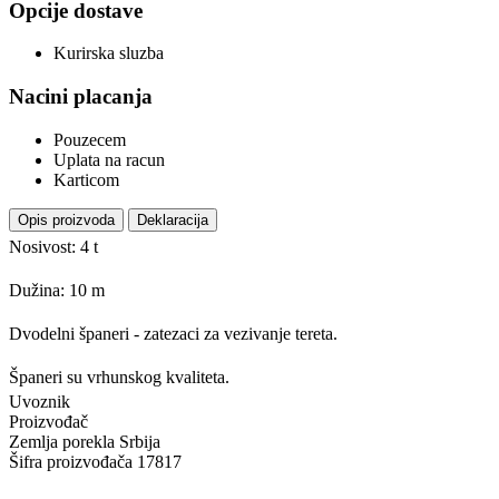
Opcije dostave
Kurirska sluzba
Nacini placanja
Pouzecem
Uplata na racun
Karticom
Opis proizvoda
Deklaracija
Nosivost: 4 t
Dužina: 10 m
Dvodelni španeri - zatezaci za vezivanje tereta.
Španeri su vrhunskog kvaliteta.
Uvoznik
Proizvođač
Zemlja porekla
Srbija
Šifra proizvođača
17817