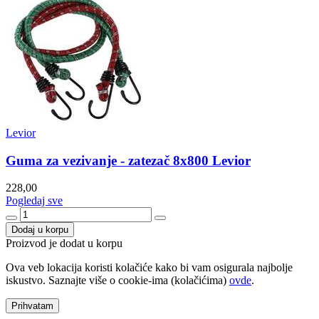
Levior
Guma za vezivanje - zatezač 8x800 Levior
228,00
Pogledaj sve
Dodaj u korpu
Proizvod je dodat u korpu
Ova veb lokacija koristi kolačiće kako bi vam osigurala najbolje
iskustvo. Saznajte više o cookie-ima (kolačićima)
ovde
.
Prihvatam