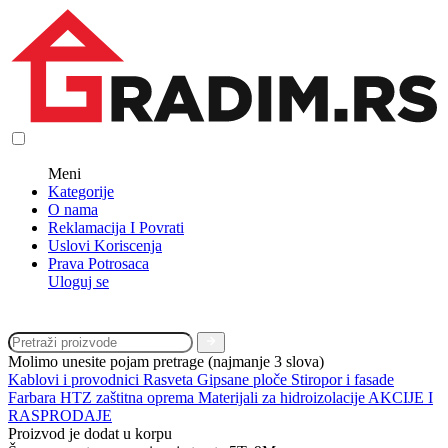
Meni
Kategorije
O nama
Reklamacija I Povrati
Uslovi Koriscenja
Prava Potrosaca
Uloguj se
Molimo unesite pojam pretrage (najmanje 3 slova)
Kablovi i provodnici
Rasveta
Gipsane ploče
Stiropor i fasade
Farbara
HTZ zaštitna oprema
Materijali za hidroizolacije
AKCIJE I
RASPRODAJE
Proizvod je dodat u korpu