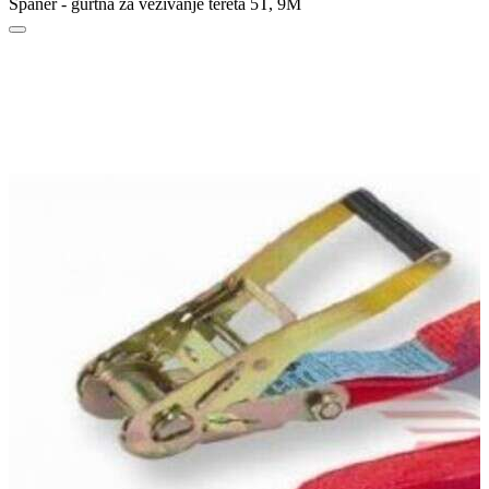
Španer - gurtna za vezivanje tereta 5T, 9M