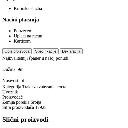
Kurirska sluzba
Nacini placanja
Pouzecem
Uplata na racun
Karticom
Opis proizvoda
Specifikacije
Deklaracija
Najkvalitetniji španer u našoj ponudi.
Dužina: 9m
Nosivost: 5t
Kategorija
Trake za zatezanje tereta
Uvoznik
Proizvođač
Zemlja porekla
Srbija
Šifra proizvođača
17928
Slični proizvodi