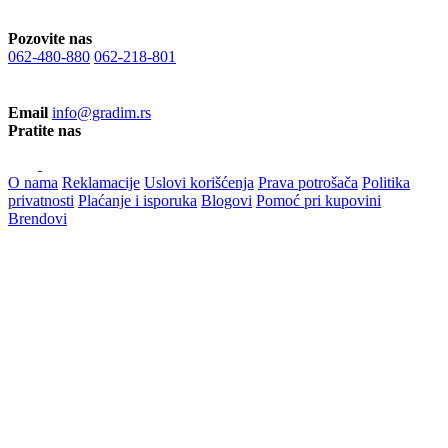
Pozovite nas
062-480-880
062-218-801
Email
info@gradim.rs
Pratite nas
O nama
Reklamacije
Uslovi korišćenja
Prava potrošača
Politika
privatnosti
Plaćanje i isporuka
Blogovi
Pomoć pri kupovini
Brendovi