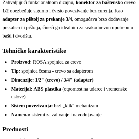
Zahvaljujući funkcionalnom dizajnu,
konektor za baštensko crevo
1/2
obezbeđuje sigurno i čvrsto povezivanje bez curenja. Kao
adapter za pištolj za prskanje 3/4
, omogućava brzo dodavanje
prskalica ili pištolja, čineći ga idealnim za svakodnevnu upotrebu u
bašti i dvorištu.
Tehničke karakteristike
Proizvod:
ROSA spojnica za crevo
Tip:
spojnica česma - crevo sa adapterom
Dimenzije:
1/2" (crevo) / 3/4" (adapter)
Materijal:
ABS plastika
(otpornost na udarce i vremenske
uslove)
Sistem povezivanja:
brzi „klik“ mehanizam
Namena:
sistemi za zalivanje i navodnjavanje
Prednosti