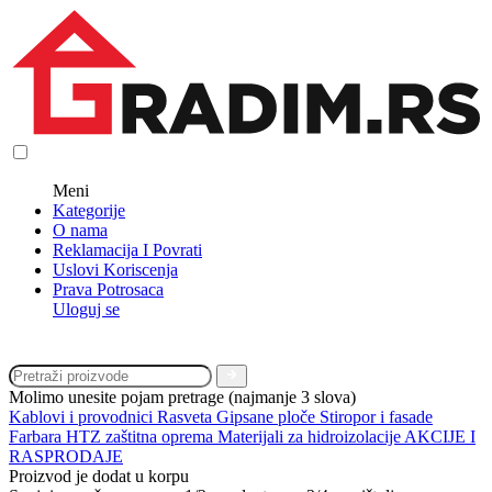
Meni
Kategorije
O nama
Reklamacija I Povrati
Uslovi Koriscenja
Prava Potrosaca
Uloguj se
Molimo unesite pojam pretrage (najmanje 3 slova)
Kablovi i provodnici
Rasveta
Gipsane ploče
Stiropor i fasade
Farbara
HTZ zaštitna oprema
Materijali za hidroizolacije
AKCIJE I
RASPRODAJE
Proizvod je dodat u korpu