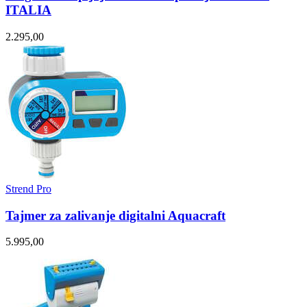
ITALIA
2.295,00
Strend Pro
Tajmer za zalivanje digitalni Aquacraft
5.995,00