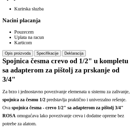
Kurirska sluzba
Nacini placanja
Pouzecem
Uplata na racun
Karticom
Opis proizvoda
Specifikacije
Deklaracija
Spojnica česma crevo od 1/2" u kompletu
sa adapterom za pištolj za prskanje od
3/4"
Za brzo i jednostavno povezivanje elemenata u sistemu za zalivanje,
spojnica za česmu 1/2
predstavlja praktično i univerzalno rešenje.
Ova
spojnica česma - crevo 1/2" sa adapterom za pištolj 3/4"
ROSA
omogućava lako povezivanje creva i dodatne opreme bez
potrebe za alatom.