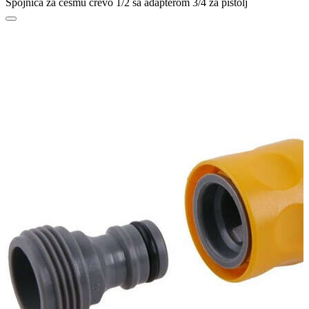
Spojnica za česmu crevo 1/2 sa adapterom 3/4 za pištolj