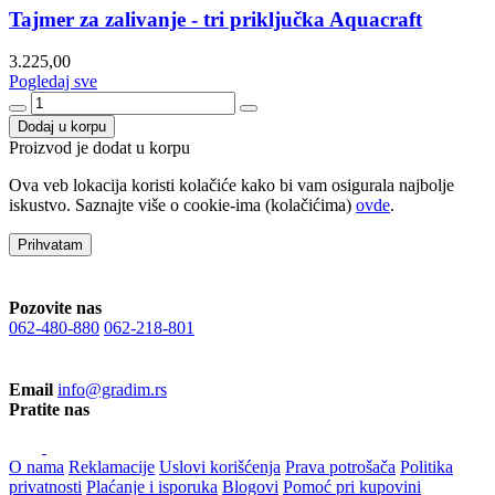
Tajmer za zalivanje - tri priključka Aquacraft
3.225,00
Pogledaj sve
Dodaj u korpu
Proizvod je dodat u korpu
Ova veb lokacija koristi kolačiće kako bi vam osigurala najbolje
iskustvo. Saznajte više o cookie-ima (kolačićima)
ovde
.
Prihvatam
Pozovite nas
062-480-880
062-218-801
Email
info@gradim.rs
Pratite nas
O nama
Reklamacije
Uslovi korišćenja
Prava potrošača
Politika
privatnosti
Plaćanje i isporuka
Blogovi
Pomoć pri kupovini