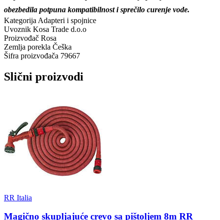
obezbedila potpuna kompatibilnost i sprečilo curenje vode.
Kategorija
Adapteri i spojnice
Uvoznik
Kosa Trade d.o.o
Proizvođač
Rosa
Zemlja porekla
Češka
Šifra proizvođača
79667
Slični proizvodi
RR Italia
Magično skupljajuće crevo sa pištoljem 8m RR