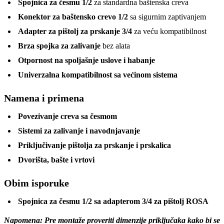
Spojnica za česmu 1/2
za standardna baštenska creva
Konektor za baštensko crevo 1/2
sa sigurnim zaptivanjem
Adapter za pištolj za prskanje 3/4
za veću kompatibilnost
Brza spojka za zalivanje
bez alata
Otpornost na spoljašnje uslove i habanje
Univerzalna kompatibilnost sa većinom sistema
Namena i primena
Povezivanje creva sa česmom
Sistemi za zalivanje i navodnjavanje
Priključivanje pištolja za prskanje i prskalica
Dvorišta, bašte i vrtovi
Obim isporuke
Spojnica za česmu 1/2 sa adapterom 3/4 za pištolj ROSA
Napomena: Pre montaže proveriti dimenzije priključaka kako bi se