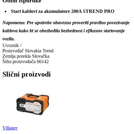
Obim isporuke
Start kablovi za akumulatore 200A STREND PRO
Napomena: Pre upotrebe obavezno proveriti pravilno povezivanje
kablova kako bi se obezbedila bezbednost i efikasno startovanje
vozila.
Uvoznik
/
Proizvođač
Slovakia Trend
Zemlja porekla
Slovačka
Šifra proizvođača
66142
Slični proizvodi
Villager