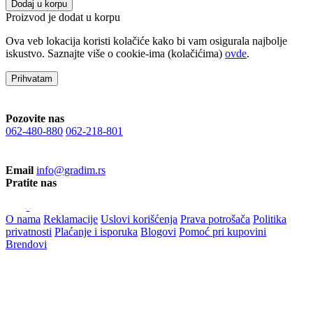
Dodaj u korpu
Proizvod je dodat u korpu
Ova veb lokacija koristi kolačiće kako bi vam osigurala najbolje
iskustvo. Saznajte više o cookie-ima (kolačićima)
ovde
.
Prihvatam
Pozovite nas
062-480-880
062-218-801
Email
info@gradim.rs
Pratite nas
O nama
Reklamacije
Uslovi korišćenja
Prava potrošača
Politika
privatnosti
Plaćanje i isporuka
Blogovi
Pomoć pri kupovini
Brendovi