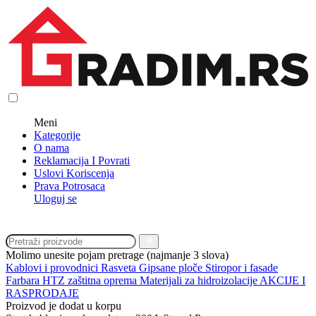
Meni
Kategorije
O nama
Reklamacija I Povrati
Uslovi Koriscenja
Prava Potrosaca
Uloguj se
Molimo unesite pojam pretrage (najmanje 3 slova)
Kablovi i provodnici
Rasveta
Gipsane ploče
Stiropor i fasade
Farbara
HTZ zaštitna oprema
Materijali za hidroizolacije
AKCIJE I
RASPRODAJE
Proizvod je dodat u korpu