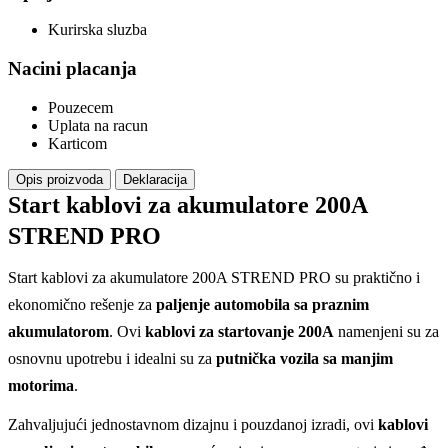
Kurirska sluzba
Nacini placanja
Pouzecem
Uplata na racun
Karticom
Opis proizvoda
Deklaracija
Start kablovi za akumulatore 200A
STREND PRO
Start kablovi za akumulatore 200A STREND PRO su praktično i
ekonomično rešenje za
paljenje automobila sa praznim
akumulatorom
. Ovi
kablovi za startovanje 200A
namenjeni su za
osnovnu upotrebu i idealni su za
putnička vozila sa manjim
motorima
.
Zahvaljujući jednostavnom dizajnu i pouzdanoj izradi, ovi
kablovi