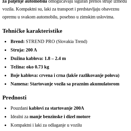
za paljenje automobila
omogućavaju siguran prenos struje između
vozila. Kompaktni su, laki za transport i predstavljaju obaveznu
opremu u svakom automobilu, posebno u zimskim uslovima.
Tehničke karakteristike
Brend:
STREND PRO (Slovakia Trend)
Struja:
200 A
Dužina kablova:
1.8 – 2.4 m
Težina:
oko 0.73 kg
Boje kablova:
crvena i crna (lakše razlikovanje polova)
Namena:
Startovanje vozila sa praznim akumulatorom
Prednosti
Pouzdani
kablovi za startovanje 200A
Idealni za
manje benzinske i dizel motore
Kompaktni i laki za odlaganje u vozilu