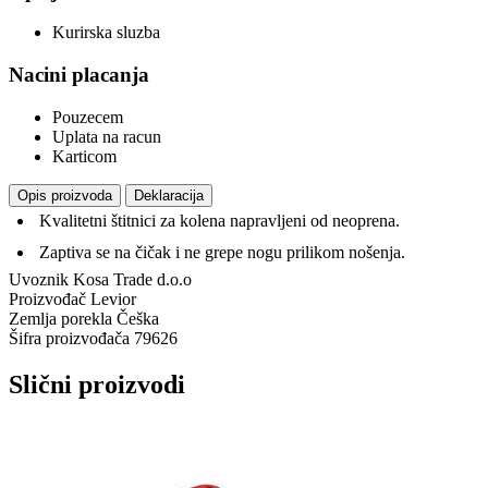
Kurirska sluzba
Nacini placanja
Pouzecem
Uplata na racun
Karticom
Opis proizvoda
Deklaracija
Kvalitetni štitnici za kolena napravljeni od neoprena.
Zaptiva se na čičak i ne grepe nogu prilikom nošenja.
Uvoznik
Kosa Trade d.o.o
Proizvođač
Levior
Zemlja porekla
Češka
Šifra proizvođača
79626
Slični proizvodi