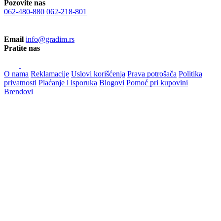
Pozovite nas
062-480-880
062-218-801
Email
info@gradim.rs
Pratite nas
O nama
Reklamacije
Uslovi korišćenja
Prava potrošača
Politika
privatnosti
Plaćanje i isporuka
Blogovi
Pomoć pri kupovini
Brendovi