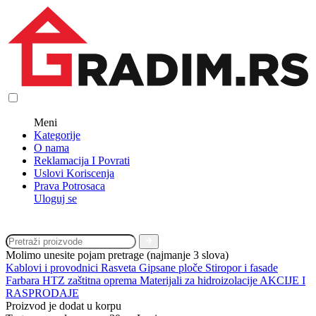
Meni
Kategorije
O nama
Reklamacija I Povrati
Uslovi Koriscenja
Prava Potrosaca
Uloguj se
Molimo unesite pojam pretrage (najmanje 3 slova)
Kablovi i provodnici
Rasveta
Gipsane ploče
Stiropor i fasade
Farbara
HTZ zaštitna oprema
Materijali za hidroizolacije
AKCIJE I
RASPRODAJE
Proizvod je dodat u korpu