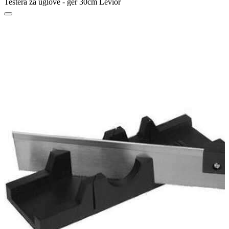
Testera za uglove - ger 30cm Levior