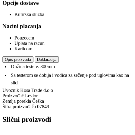
Opcije dostave
Kurirska sluzba
Nacini placanja
Pouzecem
Uplata na racun
Karticom
Opis proizvoda
Deklaracija
Dužina testere: 300mm
Sa testerom se dobija i vođica za sečenje pod uglovima kao na
slici.
Uvoznik
Kosa Trade d.o.o
Proizvođač
Levior
Zemlja porekla
Češka
Šifra proizvođača
07849
Slični proizvodi