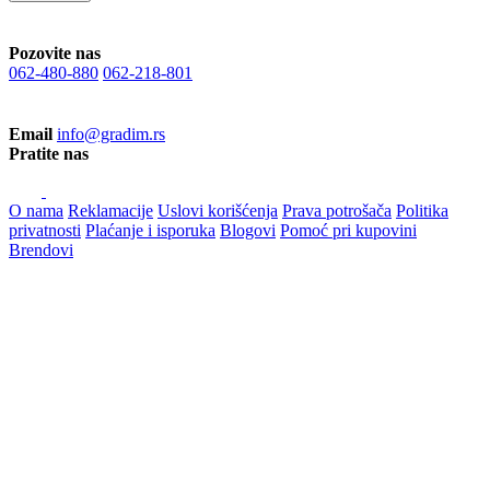
Pozovite nas
062-480-880
062-218-801
Email
info@gradim.rs
Pratite nas
O nama
Reklamacije
Uslovi korišćenja
Prava potrošača
Politika
privatnosti
Plaćanje i isporuka
Blogovi
Pomoć pri kupovini
Brendovi