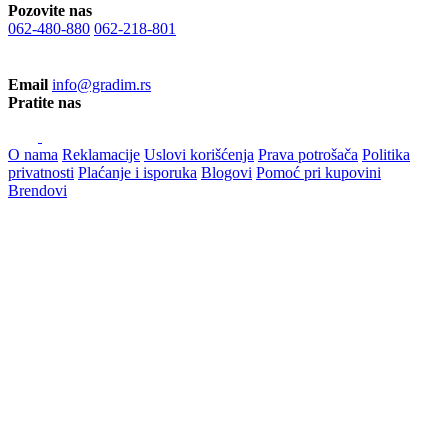
Pozovite nas
062-480-880
062-218-801
Email
info@gradim.rs
Pratite nas
O nama
Reklamacije
Uslovi korišćenja
Prava potrošača
Politika
privatnosti
Plaćanje i isporuka
Blogovi
Pomoć pri kupovini
Brendovi