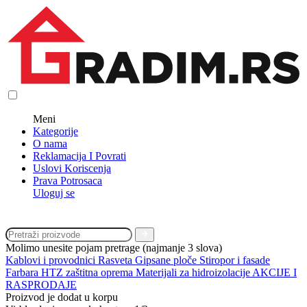
Meni
Kategorije
O nama
Reklamacija I Povrati
Uslovi Koriscenja
Prava Potrosaca
Uloguj se
Molimo unesite pojam pretrage (najmanje 3 slova)
Kablovi i provodnici
Rasveta
Gipsane ploče
Stiropor i fasade
Farbara
HTZ zaštitna oprema
Materijali za hidroizolacije
AKCIJE I
RASPRODAJE
Proizvod je dodat u korpu