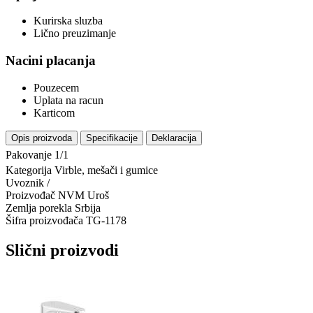
Kurirska sluzba
Lično preuzimanje
Nacini placanja
Pouzecem
Uplata na racun
Karticom
Opis proizvoda
Specifikacije
Deklaracija
Pakovanje 1/1
Kategorija
Virble, mešači i gumice
Uvoznik
/
Proizvođač
NVM Uroš
Zemlja porekla
Srbija
Šifra proizvođača
TG-1178
Slični proizvodi