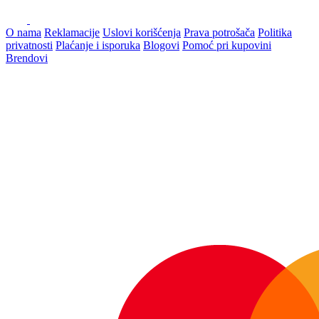
O nama
Reklamacije
Uslovi korišćenja
Prava potrošača
Politika
privatnosti
Plaćanje i isporuka
Blogovi
Pomoć pri kupovini
Brendovi