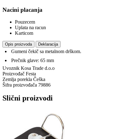
Nacini placanja
Pouzecem
Uplata na racun
Karticom
Opis proizvoda
Deklaracija
Gumeni čekič sa metalnom drškom.
Prečnik glave: 65 mm
Uvoznik
Kosa Trade d.o.o
Proizvođač
Festa
Zemlja porekla
Češka
Šifra proizvođača
79886
Slični proizvodi