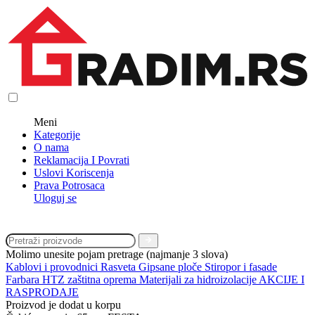
Meni
Kategorije
O nama
Reklamacija I Povrati
Uslovi Koriscenja
Prava Potrosaca
Uloguj se
Molimo unesite pojam pretrage (najmanje 3 slova)
Kablovi i provodnici
Rasveta
Gipsane ploče
Stiropor i fasade
Farbara
HTZ zaštitna oprema
Materijali za hidroizolacije
AKCIJE I
RASPRODAJE
Proizvod je dodat u korpu