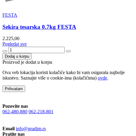
FESTA
Sekira tesarska 0.7kg FESTA
2.225,00
Pogledaj sve
Dodaj u korpu
Proizvod je dodat u korpu
Ova veb lokacija koristi kolačiće kako bi vam osigurala najbolje
iskustvo. Saznajte više o cookie-ima (kolačićima)
ovde
.
Prihvatam
Pozovite nas
062-480-880
062-218-801
Email
info@gradim.rs
Pratite nas