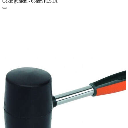
Čekić gumeni - 65mm FESTA