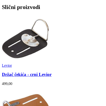
Slični proizvodi
Levior
Držač čekića - crni Levior
499,00