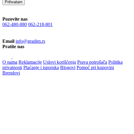
Prihvatam
Pozovite nas
062-480-880
062-218-801
Email
info@gradim.rs
Pratite nas
O nama
Reklamacije
Uslovi korišćenja
Prava potrošača
Politika
privatnosti
Plaćanje i isporuka
Blogovi
Pomoć pri kupovini
Brendovi