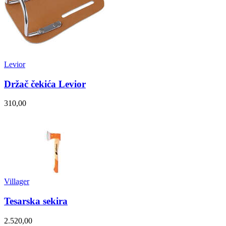
Levior
Držač čekića Levior
310,00
Villager
Tesarska sekira
2.520,00