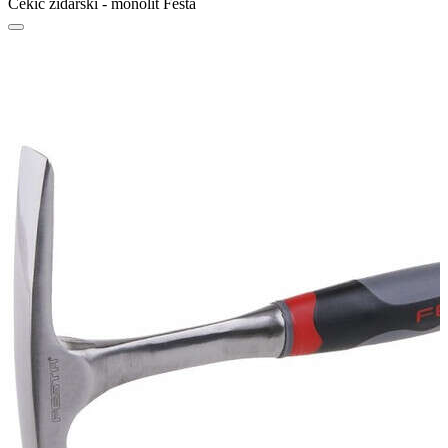
Čekić zidarski - monolit Festa