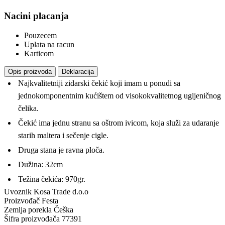
Nacini placanja
Pouzecem
Uplata na racun
Karticom
Opis proizvoda
Deklaracija
Najkvalitetniji zidarski čekić koji imam u ponudi sa
jednokomponentnim kućištem od visokokvalitetnog ugljeničnog
čelika.
Čekić ima jednu stranu sa oštrom ivicom, koja služi za udaranje
starih maltera i sečenje cigle.
Druga stana je ravna ploča.
Dužina: 32cm
Težina čekića: 970gr.
Uvoznik
Kosa Trade d.o.o
Proizvođač
Festa
Zemlja porekla
Češka
Šifra proizvođača
77391