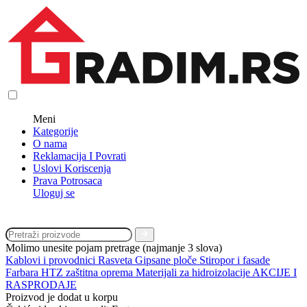
Meni
Kategorije
O nama
Reklamacija I Povrati
Uslovi Koriscenja
Prava Potrosaca
Uloguj se
Molimo unesite pojam pretrage (najmanje 3 slova)
Kablovi i provodnici
Rasveta
Gipsane ploče
Stiropor i fasade
Farbara
HTZ zaštitna oprema
Materijali za hidroizolacije
AKCIJE I
RASPRODAJE
Proizvod je dodat u korpu