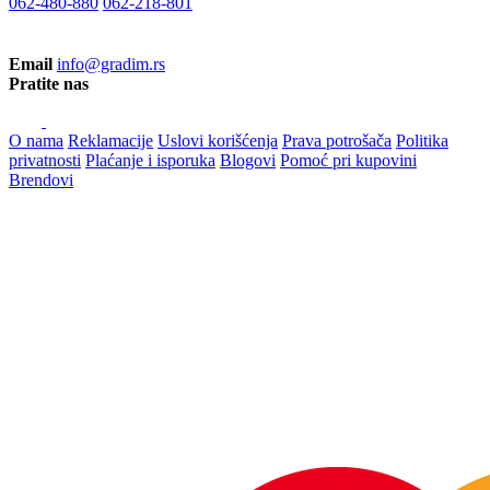
062-480-880
062-218-801
Email
info@gradim.rs
Pratite nas
O nama
Reklamacije
Uslovi korišćenja
Prava potrošača
Politika
privatnosti
Plaćanje i isporuka
Blogovi
Pomoć pri kupovini
Brendovi