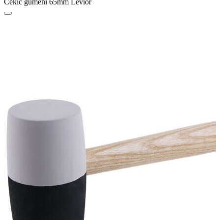
Čekić gumeni 65mm Levior