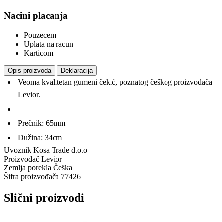
Nacini placanja
Pouzecem
Uplata na racun
Karticom
Opis proizvoda
Deklaracija
Veoma kvalitetan gumeni čekić, poznatog češkog proizvođača
Levior.
Prečnik: 65mm
Dužina: 34cm
Uvoznik
Kosa Trade d.o.o
Proizvođač
Levior
Zemlja porekla
Češka
Šifra proizvođača
77426
Slični proizvodi