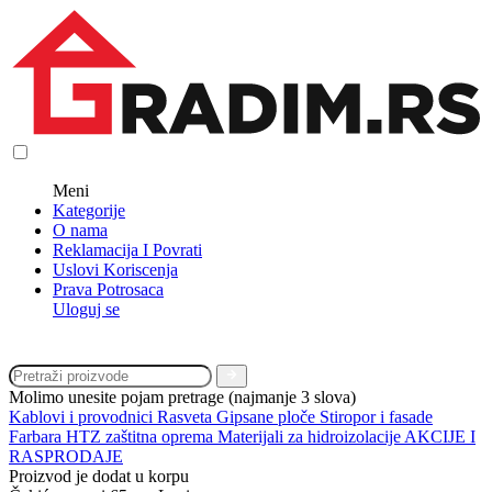
Meni
Kategorije
O nama
Reklamacija I Povrati
Uslovi Koriscenja
Prava Potrosaca
Uloguj se
Molimo unesite pojam pretrage (najmanje 3 slova)
Kablovi i provodnici
Rasveta
Gipsane ploče
Stiropor i fasade
Farbara
HTZ zaštitna oprema
Materijali za hidroizolacije
AKCIJE I
RASPRODAJE
Proizvod je dodat u korpu