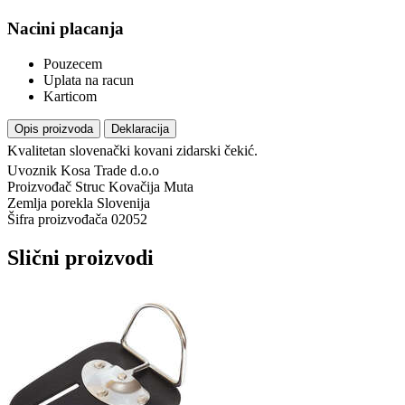
Nacini placanja
Pouzecem
Uplata na racun
Karticom
Opis proizvoda
Deklaracija
Kvalitetan slovenački kovani zidarski čekić.
Uvoznik
Kosa Trade d.o.o
Proizvođač
Struc Kovačija Muta
Zemlja porekla
Slovenija
Šifra proizvođača
02052
Slični proizvodi