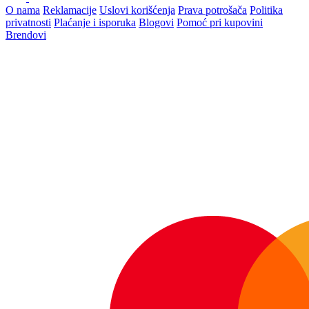
O nama
Reklamacije
Uslovi korišćenja
Prava potrošača
Politika
privatnosti
Plaćanje i isporuka
Blogovi
Pomoć pri kupovini
Brendovi