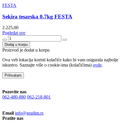
FESTA
Sekira tesarska 0.7kg FESTA
2.225,00
Pogledaj sve
Dodaj u korpu
Proizvod je dodat u korpu
Ova veb lokacija koristi kolačiće kako bi vam osigurala najbolje
iskustvo. Saznajte više o cookie-ima (kolačićima)
ovde
.
Prihvatam
Pozovite nas
062-480-880
062-218-801
Email
info@gradim.rs
Pratite nas