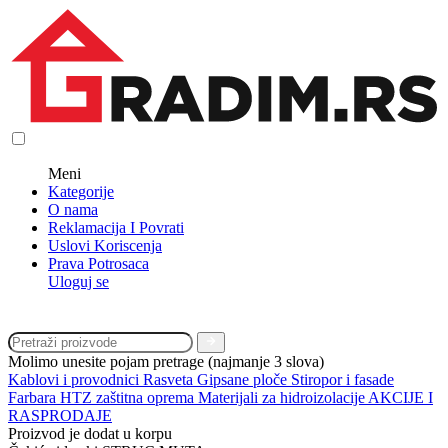
Meni
Kategorije
O nama
Reklamacija I Povrati
Uslovi Koriscenja
Prava Potrosaca
Uloguj se
Molimo unesite pojam pretrage (najmanje 3 slova)
Kablovi i provodnici
Rasveta
Gipsane ploče
Stiropor i fasade
Farbara
HTZ zaštitna oprema
Materijali za hidroizolacije
AKCIJE I
RASPRODAJE
Proizvod je dodat u korpu