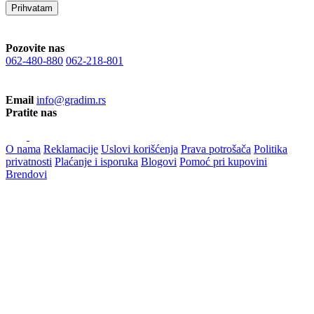
Prihvatam
Pozovite nas
062-480-880
062-218-801
Email
info@gradim.rs
Pratite nas
O nama
Reklamacije
Uslovi korišćenja
Prava potrošača
Politika
privatnosti
Plaćanje i isporuka
Blogovi
Pomoć pri kupovini
Brendovi