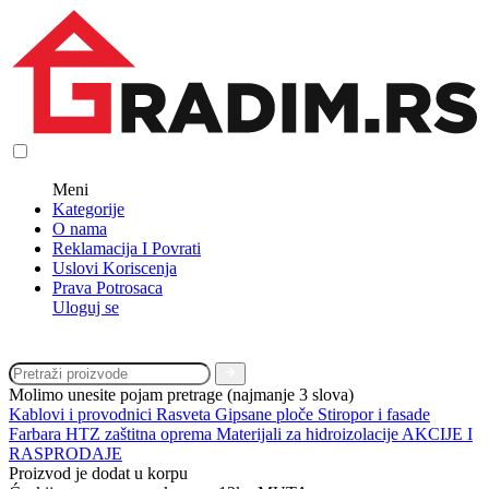
Meni
Kategorije
O nama
Reklamacija I Povrati
Uslovi Koriscenja
Prava Potrosaca
Uloguj se
Molimo unesite pojam pretrage (najmanje 3 slova)
Kablovi i provodnici
Rasveta
Gipsane ploče
Stiropor i fasade
Farbara
HTZ zaštitna oprema
Materijali za hidroizolacije
AKCIJE I
RASPRODAJE
Proizvod je dodat u korpu