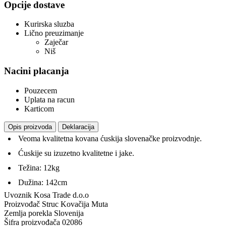
Opcije dostave
Kurirska sluzba
Lično preuzimanje
Zaječar
Niš
Nacini placanja
Pouzecem
Uplata na racun
Karticom
Opis proizvoda
Deklaracija
Veoma kvalitetna kovana ćuskija slovenačke proizvodnje.
Ćuskije su izuzetno kvalitetne i jake.
Težina: 12kg
Dužina: 142cm
Uvoznik
Kosa Trade d.o.o
Proizvođač
Struc Kovačija Muta
Zemlja porekla
Slovenija
Šifra proizvođača
02086