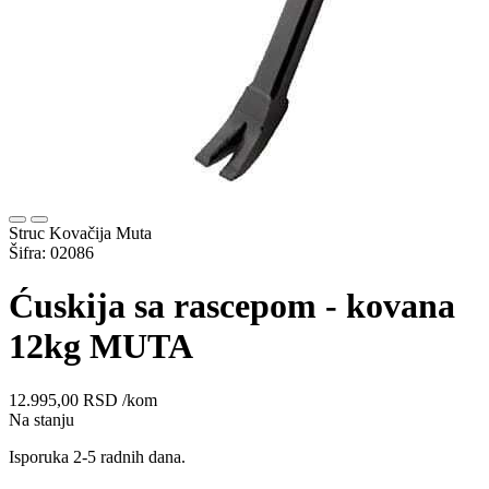
Struc Kovačija Muta
Šifra: 02086
Ćuskija sa rascepom - kovana
12kg MUTA
12.995,00
RSD
/kom
Na stanju
Isporuka 2-5 radnih dana.