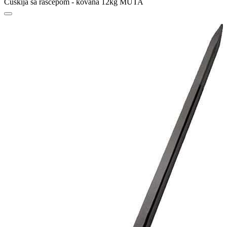
Ćuskija sa rascepom - kovana 12kg MUTA