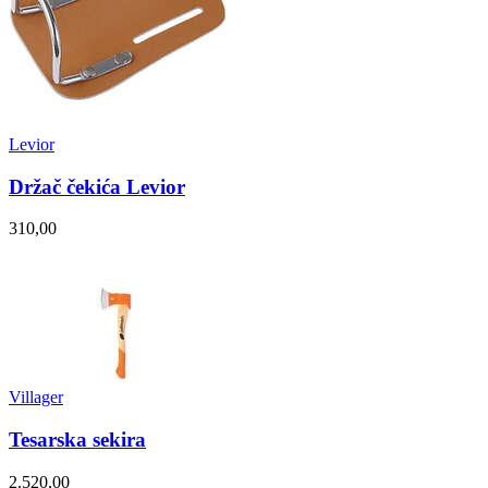
Levior
Držač čekića Levior
310,00
Villager
Tesarska sekira
2.520,00