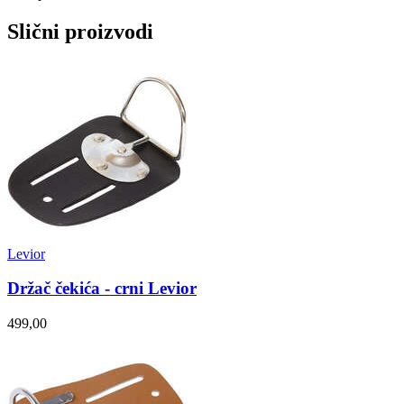
Slični proizvodi
Levior
Držač čekića - crni Levior
499,00