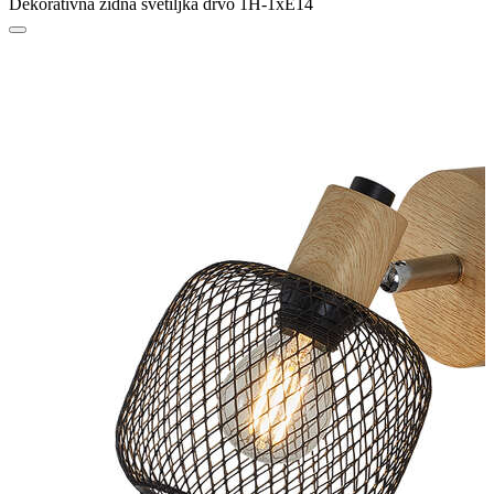
Dekorativna zidna svetiljka drvo 1H-1xE14