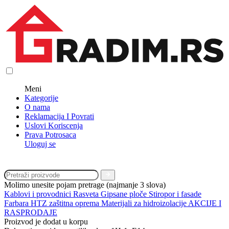
Meni
Kategorije
O nama
Reklamacija I Povrati
Uslovi Koriscenja
Prava Potrosaca
Uloguj se
Molimo unesite pojam pretrage (najmanje 3 slova)
Kablovi i provodnici
Rasveta
Gipsane ploče
Stiropor i fasade
Farbara
HTZ zaštitna oprema
Materijali za hidroizolacije
AKCIJE I
RASPRODAJE
Proizvod je dodat u korpu