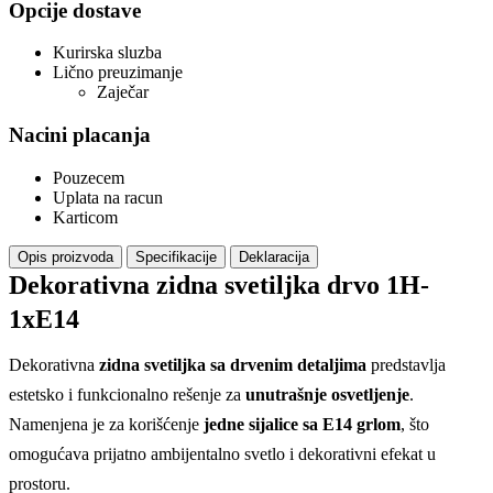
Opcije dostave
Kurirska sluzba
Lično preuzimanje
Zaječar
Nacini placanja
Pouzecem
Uplata na racun
Karticom
Opis proizvoda
Specifikacije
Deklaracija
Dekorativna zidna svetiljka drvo 1H-
1xE14
Dekorativna
zidna svetiljka sa drvenim detaljima
predstavlja
estetsko i funkcionalno rešenje za
unutrašnje osvetljenje
.
Namenjena je za korišćenje
jedne sijalice sa E14 grlom
, što
omogućava prijatno ambijentalno svetlo i dekorativni efekat u
prostoru.