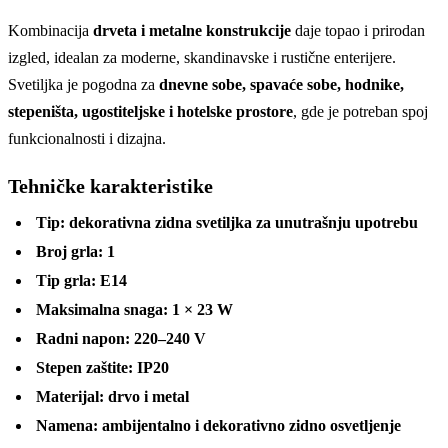
Kombinacija
drveta i metalne konstrukcije
daje topao i prirodan
izgled, idealan za moderne, skandinavske i rustične enterijere.
Svetiljka je pogodna za
dnevne sobe, spavaće sobe, hodnike,
stepeništa, ugostiteljske i hotelske prostore
, gde je potreban spoj
funkcionalnosti i dizajna.
Tehničke karakteristike
Tip:
dekorativna zidna svetiljka za unutrašnju upotrebu
Broj grla:
1
Tip grla:
E14
Maksimalna snaga:
1 × 23 W
Radni napon:
220–240 V
Stepen zaštite:
IP20
Materijal:
drvo i metal
Namena:
ambijentalno i dekorativno zidno osvetljenje