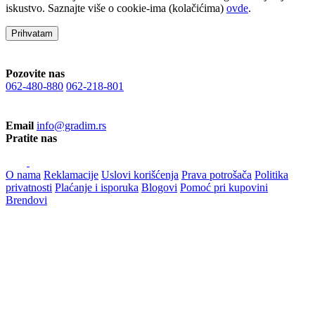
iskustvo. Saznajte više o cookie-ima (kolačićima)
ovde
.
Prihvatam
Pozovite nas
062-480-880
062-218-801
Email
info@gradim.rs
Pratite nas
O nama
Reklamacije
Uslovi korišćenja
Prava potrošača
Politika
privatnosti
Plaćanje i isporuka
Blogovi
Pomoć pri kupovini
Brendovi