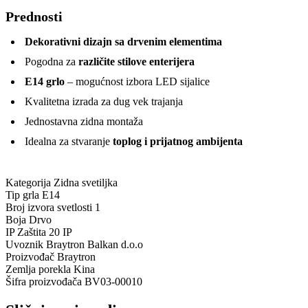
Prednosti
Dekorativni dizajn sa drvenim elementima
Pogodna za
različite stilove enterijera
E14 grlo
– mogućnost izbora LED sijalice
Kvalitetna izrada za dug vek trajanja
Jednostavna zidna montaža
Idealna za stvaranje
toplog i prijatnog ambijenta
Kategorija
Zidna svetiljka
Tip grla
E14
Broj izvora svetlosti
1
Boja
Drvo
IP Zaštita
20 IP
Uvoznik
Braytron Balkan d.o.o
Proizvođač
Braytron
Zemlja porekla
Kina
Šifra proizvođača
BV03-00010