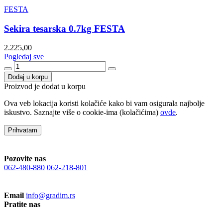
FESTA
Sekira tesarska 0.7kg FESTA
2.225,00
Pogledaj sve
Dodaj u korpu
Proizvod je dodat u korpu
Ova veb lokacija koristi kolačiće kako bi vam osigurala najbolje
iskustvo. Saznajte više o cookie-ima (kolačićima)
ovde
.
Prihvatam
Pozovite nas
062-480-880
062-218-801
Email
info@gradim.rs
Pratite nas