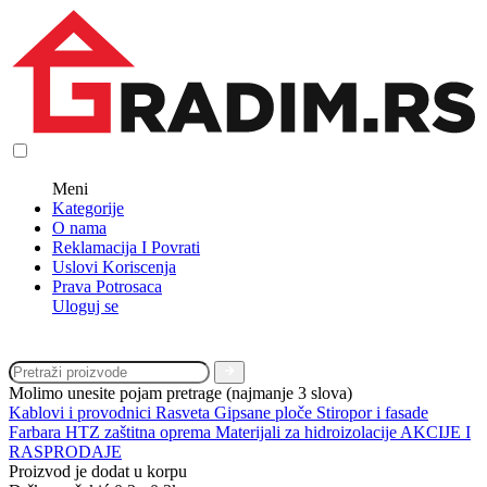
Meni
Kategorije
O nama
Reklamacija I Povrati
Uslovi Koriscenja
Prava Potrosaca
Uloguj se
Molimo unesite pojam pretrage (najmanje 3 slova)
Kablovi i provodnici
Rasveta
Gipsane ploče
Stiropor i fasade
Farbara
HTZ zaštitna oprema
Materijali za hidroizolacije
AKCIJE I
RASPRODAJE
Proizvod je dodat u korpu