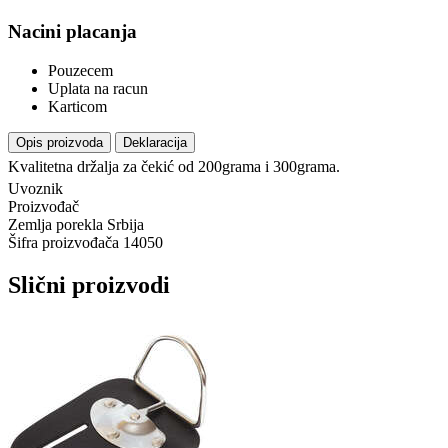
Nacini placanja
Pouzecem
Uplata na racun
Karticom
Opis proizvoda
Deklaracija
Kvalitetna držalja za čekić od 200grama i 300grama.
Uvoznik
Proizvođač
Zemlja porekla
Srbija
Šifra proizvođača
14050
Slični proizvodi