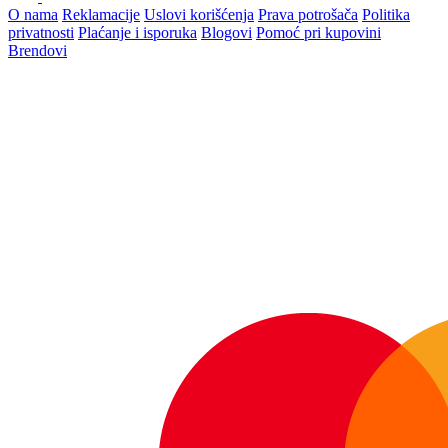
O nama
Reklamacije
Uslovi korišćenja
Prava potrošača
Politika
privatnosti
Plaćanje i isporuka
Blogovi
Pomoć pri kupovini
Brendovi