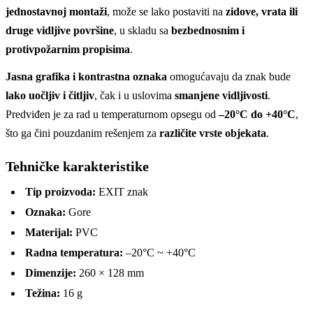
jednostavnoj montaži
, može se lako postaviti na
zidove, vrata ili
druge vidljive površine
, u skladu sa
bezbednosnim i
protivpožarnim propisima
.
Jasna grafika i kontrastna oznaka
omogućavaju da znak bude
lako uočljiv i čitljiv
, čak i u uslovima
smanjene vidljivosti
.
Predviđen je za rad u temperaturnom opsegu od
–20°C do +40°C
,
što ga čini pouzdanim rešenjem za
različite vrste objekata
.
Tehničke karakteristike
Tip proizvoda:
EXIT znak
Oznaka:
Gore
Materijal:
PVC
Radna temperatura:
–20°C ~ +40°C
Dimenzije:
260 × 128 mm
Težina:
16 g