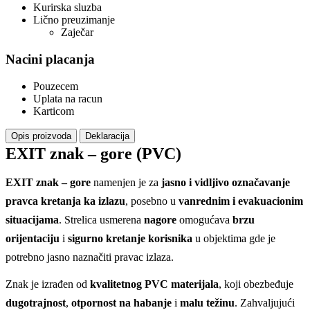
Kurirska sluzba
Lično preuzimanje
Zaječar
Nacini placanja
Pouzecem
Uplata na racun
Karticom
Opis proizvoda
Deklaracija
EXIT znak – gore (PVC)
EXIT znak – gore
namenjen je za
jasno i vidljivo označavanje
pravca kretanja ka izlazu
, posebno u
vanrednim i evakuacionim
situacijama
. Strelica usmerena
nagore
omogućava
brzu
orijentaciju
i
sigurno kretanje korisnika
u objektima gde je
potrebno jasno naznačiti pravac izlaza.
Znak je izrađen od
kvalitetnog PVC materijala
, koji obezbeđuje
dugotrajnost
,
otpornost na habanje
i
malu težinu
. Zahvaljujući