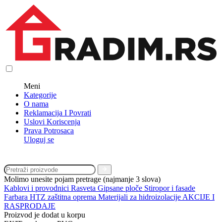
Meni
Kategorije
O nama
Reklamacija I Povrati
Uslovi Koriscenja
Prava Potrosaca
Uloguj se
Molimo unesite pojam pretrage (najmanje 3 slova)
Kablovi i provodnici
Rasveta
Gipsane ploče
Stiropor i fasade
Farbara
HTZ zaštitna oprema
Materijali za hidroizolacije
AKCIJE I
RASPRODAJE
Proizvod je dodat u korpu