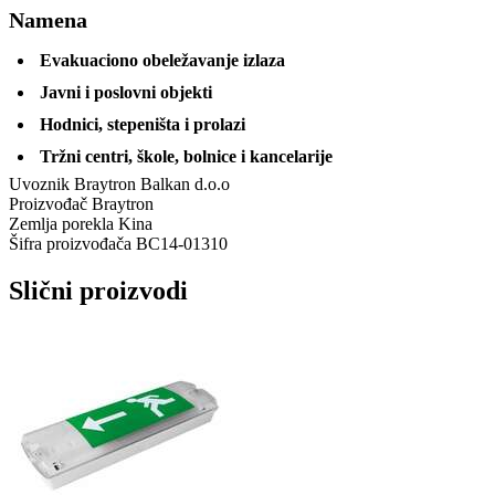
Namena
Evakuaciono obeležavanje izlaza
Javni i poslovni objekti
Hodnici, stepeništa i prolazi
Tržni centri, škole, bolnice i kancelarije
Uvoznik
Braytron Balkan d.o.o
Proizvođač
Braytron
Zemlja porekla
Kina
Šifra proizvođača
BC14-01310
Slični proizvodi