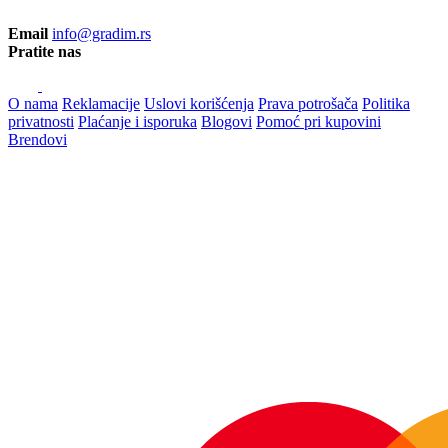
Email
info@gradim.rs
Pratite nas
O nama
Reklamacije
Uslovi korišćenja
Prava potrošača
Politika
privatnosti
Plaćanje i isporuka
Blogovi
Pomoć pri kupovini
Brendovi