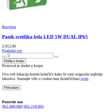
Braytron
Panik svetiljka bela LED 5W DUAL IP65
2.912,00
Pogledaj sve
Dodaj u korpu
Proizvod je dodat u korpu
Ova veb lokacija koristi kolačiće kako bi vam osigurala najbolje
iskustvo. Saznajte više o cookie-ima (kolačićima)
ovde
.
Prihvatam
Pozovite nas
062-480-880
062-218-801