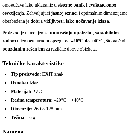
omogućava lako uklapanje u
sisteme panik i evakuacionog
osvetljenja
. Zahvaljujući
jasnoj oznaci
i optimalnim dimenzijama,
obezbeđena je
dobra vidljivost
i
lako uočavanje izlaza
.
Proizvod je namenjen za
unutrašnju upotrebu
, sa
stabilnim
radom
u temperaturnom opsegu od
–20°C do +40°C
, što ga čini
pouzdanim rešenjem
za različite tipove objekata.
Tehničke karakteristike
Tip proizvoda:
EXIT znak
Oznaka:
Izlaz
Materijal:
PVC
Radna temperatura:
–20°C ~ +40°C
Dimenzije:
260 × 128 mm
Težina:
16 g
Namena