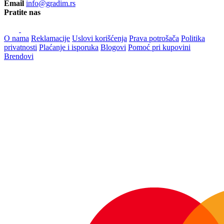
Email
info@gradim.rs
Pratite nas
O nama
Reklamacije
Uslovi korišćenja
Prava potrošača
Politika
privatnosti
Plaćanje i isporuka
Blogovi
Pomoć pri kupovini
Brendovi