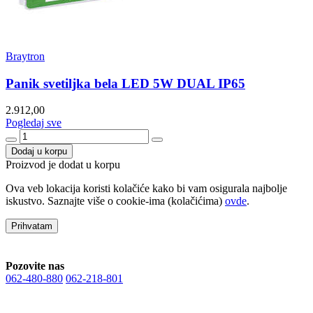
Braytron
Panik svetiljka bela LED 5W DUAL IP65
2.912,00
Pogledaj sve
Dodaj u korpu
Proizvod je dodat u korpu
Ova veb lokacija koristi kolačiće kako bi vam osigurala najbolje
iskustvo. Saznajte više o cookie-ima (kolačićima)
ovde
.
Prihvatam
Pozovite nas
062-480-880
062-218-801