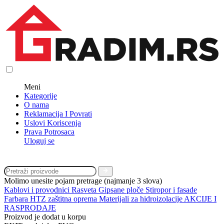
Meni
Kategorije
O nama
Reklamacija I Povrati
Uslovi Koriscenja
Prava Potrosaca
Uloguj se
Molimo unesite pojam pretrage (najmanje 3 slova)
Kablovi i provodnici
Rasveta
Gipsane ploče
Stiropor i fasade
Farbara
HTZ zaštitna oprema
Materijali za hidroizolacije
AKCIJE I
RASPRODAJE
Proizvod je dodat u korpu