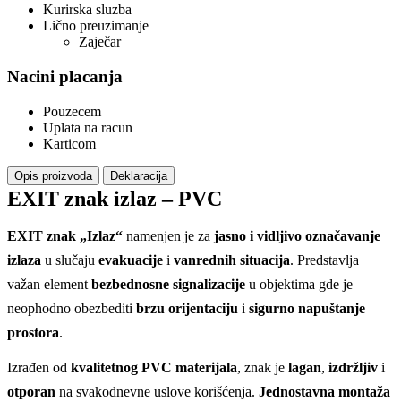
Kurirska sluzba
Lično preuzimanje
Zaječar
Nacini placanja
Pouzecem
Uplata na racun
Karticom
Opis proizvoda
Deklaracija
EXIT znak izlaz – PVC
EXIT znak „Izlaz“
namenjen je za
jasno i vidljivo označavanje
izlaza
u slučaju
evakuacije
i
vanrednih situacija
. Predstavlja
važan element
bezbednosne signalizacije
u objektima gde je
neophodno obezbediti
brzu orijentaciju
i
sigurno napuštanje
prostora
.
Izrađen od
kvalitetnog PVC materijala
, znak je
lagan
,
izdržljiv
i
otporan
na svakodnevne uslove korišćenja.
Jednostavna montaža