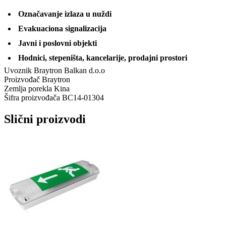
Označavanje izlaza u nuždi
Evakuaciona signalizacija
Javni i poslovni objekti
Hodnici, stepeništa, kancelarije, prodajni prostori
Uvoznik
Braytron Balkan d.o.o
Proizvođač
Braytron
Zemlja porekla
Kina
Šifra proizvođača
BC14-01304
Slični proizvodi