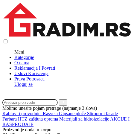
Meni
Kategorije
O nama
Reklamacija I Povrati
Uslovi Koriscenja
Prava Potrosaca
Uloguj se
Molimo unesite pojam pretrage (najmanje 3 slova)
Kablovi i provodnici
Rasveta
Gipsane ploče
Stiropor i fasade
Farbara
HTZ zaštitna oprema
Materijali za hidroizolacije
AKCIJE I
RASPRODAJE
Proizvod je dodat u korpu