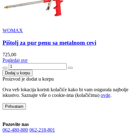
WOMAX
Pištolj za pur penu sa metalnom cevi
725,00
Pogledaj sve
Dodaj u korpu
Proizvod je dodat u korpu
Ova veb lokacija koristi kolačiće kako bi vam osigurala najbolje
iskustvo. Saznajte više o cookie-ima (kolačićima)
ovde
.
Prihvatam
Pozovite nas
062-480-880
062-218-801