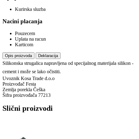
Kurirska sluzba
Nacini placanja
Pouzecem
Uplata na racun
Karticom
Opis proizvoda
Deklaracija
Silikonska strugalica napravljena od specijalnog materijala silikon -
cement i može se lako očistiti.
Uvoznik
Kosa Trade d.o.o
Proizvođač
Festa
Zemlja porekla
Češka
Šifra proizvođača
77213
Slični proizvodi