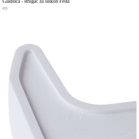
Gladilica - strugač za silikon Festa