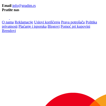
Email
info@gradim.rs
Pratite nas
O nama
Reklamacije
Uslovi korišćenja
Prava potrošača
Politika
privatnosti
Plaćanje i isporuka
Blogovi
Pomoć pri kupovini
Brendovi