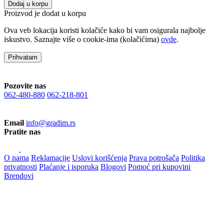
Dodaj u korpu
Proizvod je dodat u korpu
Ova veb lokacija koristi kolačiće kako bi vam osigurala najbolje
iskustvo. Saznajte više o cookie-ima (kolačićima)
ovde
.
Prihvatam
Pozovite nas
062-480-880
062-218-801
Email
info@gradim.rs
Pratite nas
O nama
Reklamacije
Uslovi korišćenja
Prava potrošača
Politika
privatnosti
Plaćanje i isporuka
Blogovi
Pomoć pri kupovini
Brendovi