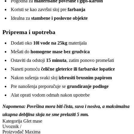
Pogodna za
malterisane površine i gips-karton
Koristi se kao završni sloj pre
farbanja
Idealna za
stambene i poslovne objekte
Priprema i upotreba
Dodati oko
10l vode na 25kg
materijala
Mešati do
homogene mase bez grudvica
Ostaviti da odstoji
15 minuta
, zatim ponovo promešati
Naneti pomoću
čelične gleterice ili farbarske lopatice
Nakon sušenja svaki sloj
izbrusiti brusnim papirom
Pre nanošenja preporučuje se
grundiranje podloge
Alat oprati vodom odmah nakon upotrebe
Napomena: Površina mora biti čista, suva i nosiva, a maksimalna
ukupna debljina sloja ne sme prelaziti 5 mm.
Kategorija
Glet mase
Uvoznik
/
Proizvođač
Maxima