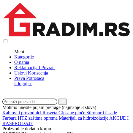
Meni
Kategorije
O nama
Reklamacija I Povrati
Uslovi Koriscenja
Prava Potrosaca
Uloguj se
Molimo unesite pojam pretrage (najmanje 3 slova)
Kablovi i provodnici
Rasveta
Gipsane ploče
Stiropor i fasade
Farbara
HTZ zaštitna oprema
Materijali za hidroizolacije
AKCIJE I
RASPRODAJE
Proizvod je dodat u korpu