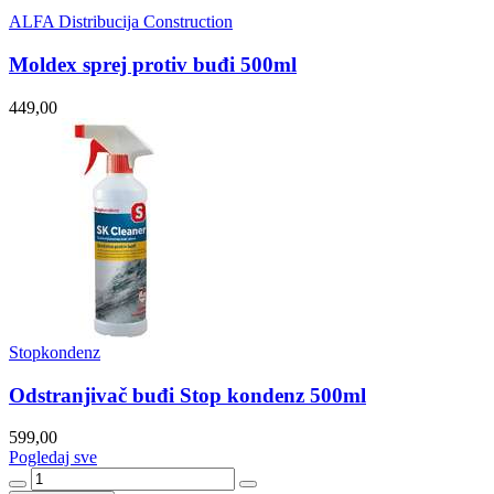
ALFA Distribucija Construction
Moldex sprej protiv buđi 500ml
449,00
Stopkondenz
Odstranjivač buđi Stop kondenz 500ml
599,00
Pogledaj sve