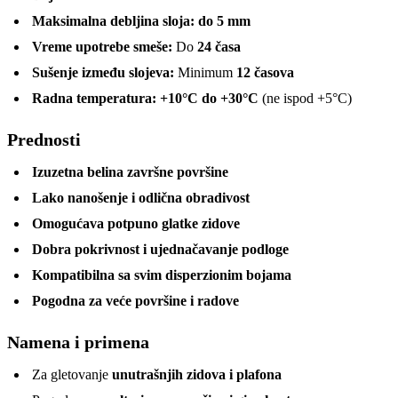
Maksimalna debljina sloja:
do 5 mm
Vreme upotrebe smeše:
Do
24 časa
Sušenje između slojeva:
Minimum
12 časova
Radna temperatura:
+10°C do +30°C
(ne ispod +5°C)
Prednosti
Izuzetna belina završne površine
Lako nanošenje i odlična obradivost
Omogućava potpuno glatke zidove
Dobra pokrivnost i ujednačavanje podloge
Kompatibilna sa svim disperzionim bojama
Pogodna za veće površine i radove
Namena i primena
Za gletovanje
unutrašnjih zidova i plafona