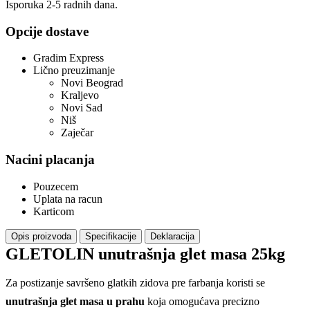
Isporuka 2-5 radnih dana.
Opcije dostave
Gradim Express
Lično preuzimanje
Novi Beograd
Kraljevo
Novi Sad
Niš
Zaječar
Nacini placanja
Pouzecem
Uplata na racun
Karticom
Opis proizvoda
Specifikacije
Deklaracija
GLETOLIN unutrašnja glet masa 25kg
Za postizanje savršeno glatkih zidova pre farbanja koristi se
unutrašnja glet masa u prahu
koja omogućava precizno