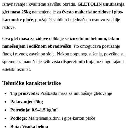
izravnavanje i kvalitetnu završnu obradu.
GLETOLIN unutrašnja
glet masa 25kg
namenjena je za
čvrsto malterisane zidove i gips-
kartonske ploče
, pružajući stabilnu i ujednačenu osnovu za dalje
radove.
Ova
glet masa za zidove
odlikuje se
izuzetnom belinom, lakim
nanošenjem i odličnom obradivošću
, što omogućava postizanje
finog i ravnog završnog sloja. Nakon potpunog sušenja, površine su
spremne za nanošenje svih vrsta
disperzionih boja
, uz dugotrajan i
estetski rezultat.
Tehničke karakteristike
Tip proizvoda:
Praškasta masa za unutrašnje gletovanje
Pakovanje:
25kg
Potrošnja:
0.9–1.5 kg/m²
Podloge:
Malterisani zidovi i gips-karton ploče
Boja:
Visoka belina