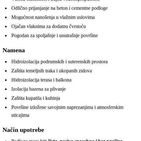
Odlično prijanjanje na beton i cementne podloge
Mogućnost nanošenja u vlažnim uslovima
Ojačan vlaknima za dodatnu čvrstoću
Pogodan za spoljašnje i unutrašnje površine
Namena
Hidroizolacija podrumskih i suterenskih prostora
Zaštita temeljnih traka i ukopanih zidova
Hidroizolacija terasa i balkona
Izolacija bazena za plivanje
Zaštita kupatila i kuhinja
Površine izložene savojnim naprezanjima i atmosferskim
uticajima
Način upotrebe