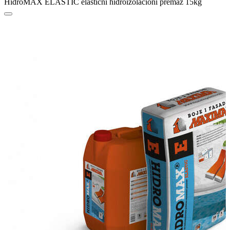
HidroMAX ELASTIC elastični hidroizolacioni premaz 15kg