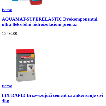
Isomat
AQUAMAT-SUPERELASTIC Dvokomponentni,
ultra fleksibilni hidroizolacioni premaz
15.480,00
Isomat
FIX-RAPID Brzovezujući cement za ankerisanje sivi
4kg