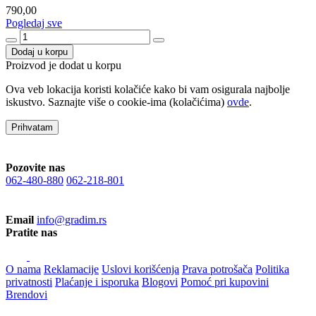
790,00
Pogledaj sve
Dodaj u korpu
Proizvod je dodat u korpu
Ova veb lokacija koristi kolačiće kako bi vam osigurala najbolje
iskustvo. Saznajte više o cookie-ima (kolačićima)
ovde
.
Prihvatam
Pozovite nas
062-480-880
062-218-801
Email
info@gradim.rs
Pratite nas
O nama
Reklamacije
Uslovi korišćenja
Prava potrošača
Politika
privatnosti
Plaćanje i isporuka
Blogovi
Pomoć pri kupovini
Brendovi