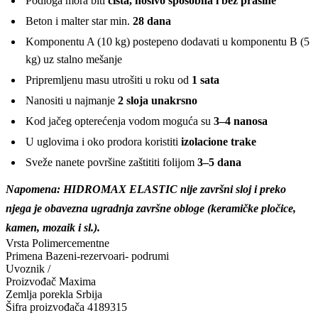
Podloga mora biti
čista, nosivo sposobna i bez prašine
Beton i malter star min.
28 dana
Komponentu A (10 kg) postepeno dodavati u komponentu B (5
kg) uz stalno mešanje
Pripremljenu masu utrošiti u roku od
1 sata
Nanositi u najmanje
2 sloja unakrsno
Kod jačeg opterećenja vodom moguća su
3–4 nanosa
U uglovima i oko prodora koristiti
izolacione trake
Sveže nanete površine zaštititi folijom
3–5 dana
Napomena: HIDROMAX ELASTIC nije završni sloj i preko
njega je obavezna ugradnja završne obloge (keramičke pločice,
kamen, mozaik i sl.).
Vrsta
Polimercementne
Primena
Bazeni-rezervoari- podrumi
Uvoznik
/
Proizvođač
Maxima
Zemlja porekla
Srbija
Šifra proizvođača
4189315