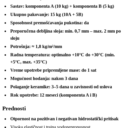
Sastav: komponenta A (10 kg) + komponenta B (5 kg)
Ukupno pakovanje: 15 kg (10A + 5B)
Sposobnost premošćavanja pukotina: da
Preporučena debljina sloja: min. 0,7 mm – max. 2 mm po
sloju
Potrošnja: ≈ 1,8 kg/m²/mm
Radna temperatura: optimalno +10°C do +30°C (min.
+5°C, max. +35°C)
Vreme upotrebe pripremljene mase: do 1 sat
Mogućnost hodanja: nakon 3 dana
Polaganje keramike: 3–5 dana u zavisnosti od uslova
Rok upotrebe: 12 meseci (komponenta A i B)
Prednosti
Otpornost na pozitivan i negativan hidrostatički pritisak
Visoka elastičnost i trajna vodonepropusnost