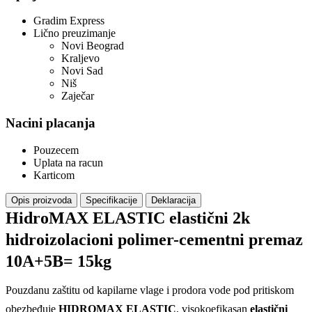
Gradim Express
Lično preuzimanje
Novi Beograd
Kraljevo
Novi Sad
Niš
Zaječar
Nacini placanja
Pouzecem
Uplata na racun
Karticom
Opis proizvoda
Specifikacije
Deklaracija
HidroMAX ELASTIC elastični 2k
hidroizolacioni polimer-cementni premaz
10A+5B= 15kg
Pouzdanu zaštitu od kapilarne vlage i prodora vode pod pritiskom
obezbeđuje
HIDROMAX ELASTIC
, visokoefikasan
elastični