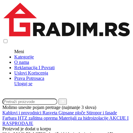
Meni
Kategorije
O nama
Reklamacija I Povrati
Uslovi Koriscenja
Prava Potrosaca
Uloguj se
Molimo unesite pojam pretrage (najmanje 3 slova)
Kablovi i provodnici
Rasveta
Gipsane ploče
Stiropor i fasade
Farbara
HTZ zaštitna oprema
Materijali za hidroizolacije
AKCIJE I
RASPRODAJE
Proizvod je dodat u korpu