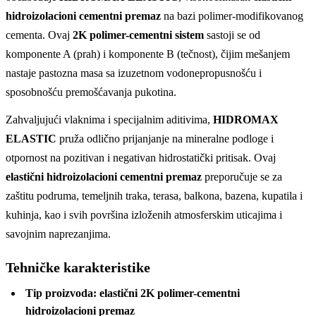
hidroizolacioni cementni premaz
na bazi polimer-modifikovanog
cementa. Ovaj
2K polimer-cementni sistem
sastoji se od
komponente A (prah) i komponente B (tečnost), čijim mešanjem
nastaje pastozna masa sa izuzetnom vodonepropusnošću i
sposobnošću premošćavanja pukotina.
Zahvaljujući vlaknima i specijalnim aditivima,
HIDROMAX
ELASTIC
pruža odlično prijanjanje na mineralne podloge i
otpornost na pozitivan i negativan hidrostatički pritisak. Ovaj
elastični hidroizolacioni cementni premaz
preporučuje se za
zaštitu podruma, temeljnih traka, terasa, balkona, bazena, kupatila i
kuhinja, kao i svih površina izloženih atmosferskim uticajima i
savojnim naprezanjima.
Tehničke karakteristike
Tip proizvoda: elastični 2K polimer-cementni
hidroizolacioni premaz