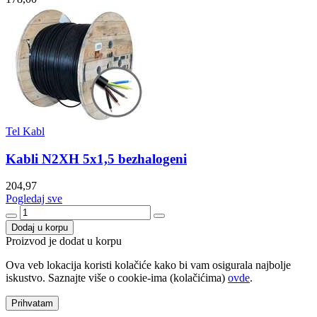
Tel Kabl
Kabli N2XH 5x1,5 bezhalogeni
204,97
Pogledaj sve
Dodaj u korpu
Proizvod je dodat u korpu
Ova veb lokacija koristi kolačiće kako bi vam osigurala najbolje
iskustvo. Saznajte više o cookie-ima (kolačićima)
ovde
.
Prihvatam