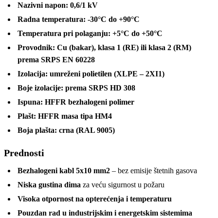
Nazivni napon:
0,6/1 kV
Radna temperatura:
-30°C do +90°C
Temperatura pri polaganju:
+5°C do +50°C
Provodnik:
Cu (bakar), klasa 1 (RE) ili klasa 2 (RM)
prema SRPS EN 60228
Izolacija:
umreženi polietilen (XLPE – 2XI1)
Boje izolacije:
prema SRPS HD 308
Ispuna:
HFFR bezhalogeni polimer
Plašt:
HFFR masa tipa HM4
Boja plašta:
crna (RAL 9005)
Prednosti
Bezhalogeni kabl 5x10 mm2
– bez emisije štetnih gasova
Niska gustina dima
za veću sigurnost u požaru
Visoka otpornost na opterećenja i temperaturu
Pouzdan rad u industrijskim i energetskim sistemima