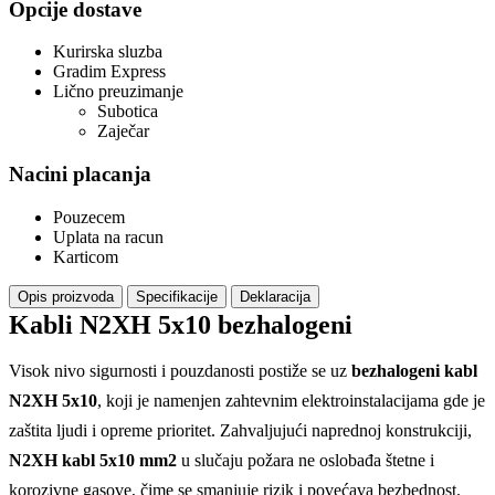
Opcije dostave
Kurirska sluzba
Gradim Express
Lično preuzimanje
Subotica
Zaječar
Nacini placanja
Pouzecem
Uplata na racun
Karticom
Opis proizvoda
Specifikacije
Deklaracija
Kabli N2XH 5x10 bezhalogeni
Visok nivo sigurnosti i pouzdanosti postiže se uz
bezhalogeni kabl
N2XH 5x10
, koji je namenjen zahtevnim elektroinstalacijama gde je
zaštita ljudi i opreme prioritet. Zahvaljujući naprednoj konstrukciji,
N2XH kabl 5x10 mm2
u slučaju požara ne oslobađa štetne i
korozivne gasove, čime se smanjuje rizik i povećava bezbednost.