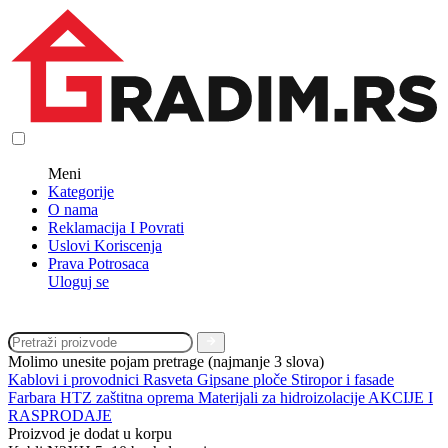
Meni
Kategorije
O nama
Reklamacija I Povrati
Uslovi Koriscenja
Prava Potrosaca
Uloguj se
Molimo unesite pojam pretrage (najmanje 3 slova)
Kablovi i provodnici
Rasveta
Gipsane ploče
Stiropor i fasade
Farbara
HTZ zaštitna oprema
Materijali za hidroizolacije
AKCIJE I
RASPRODAJE
Proizvod je dodat u korpu