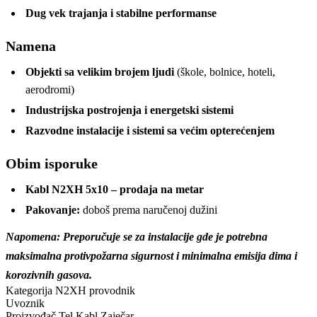
Dug vek trajanja i stabilne performanse
Namena
Objekti sa velikim brojem ljudi
(škole, bolnice, hoteli,
aerodromi)
Industrijska postrojenja i energetski sistemi
Razvodne instalacije i sistemi sa većim opterećenjem
Obim isporuke
Kabl N2XH 5x10 – prodaja na metar
Pakovanje:
doboš prema naručenoj dužini
Napomena: Preporučuje se za instalacije gde je potrebna
maksimalna protivpožarna sigurnost i minimalna emisija dima i
korozivnih gasova.
Kategorija
N2XH provodnik
Uvoznik
Proizvođač
Tel Kabl Zaječar