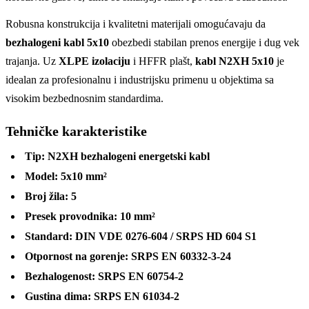
Robusna konstrukcija i kvalitetni materijali omogućavaju da
bezhalogeni kabl 5x10
obezbedi stabilan prenos energije i dug vek
trajanja. Uz
XLPE izolaciju
i HFFR plašt,
kabl N2XH 5x10
je
idealan za profesionalnu i industrijsku primenu u objektima sa
visokim bezbednosnim standardima.
Tehničke karakteristike
Tip:
N2XH bezhalogeni energetski kabl
Model:
5x10 mm²
Broj žila:
5
Presek provodnika:
10 mm²
Standard:
DIN VDE 0276-604 / SRPS HD 604 S1
Otpornost na gorenje:
SRPS EN 60332-3-24
Bezhalogenost:
SRPS EN 60754-2
Gustina dima:
SRPS EN 61034-2