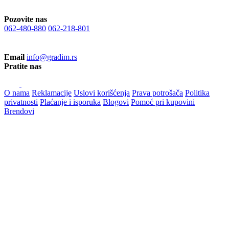
Pozovite nas
062-480-880
062-218-801
Email
info@gradim.rs
Pratite nas
O nama
Reklamacije
Uslovi korišćenja
Prava potrošača
Politika
privatnosti
Plaćanje i isporuka
Blogovi
Pomoć pri kupovini
Brendovi