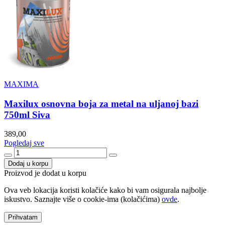
MAXIMA
Maxilux osnovna boja za metal na uljanoj bazi
750ml Siva
389,00
Pogledaj sve
Dodaj u korpu
Proizvod je dodat u korpu
Ova veb lokacija koristi kolačiće kako bi vam osigurala najbolje
iskustvo. Saznajte više o cookie-ima (kolačićima)
ovde
.
Prihvatam