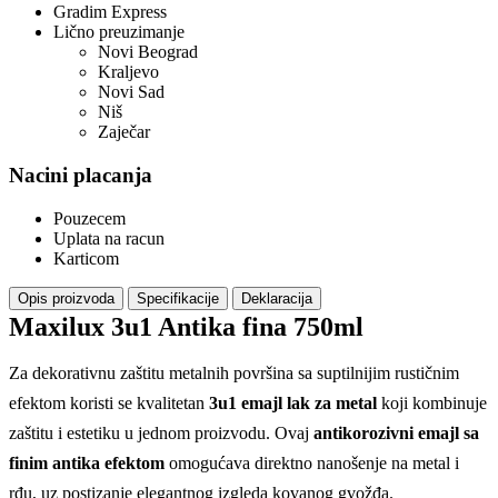
Gradim Express
Lično preuzimanje
Novi Beograd
Kraljevo
Novi Sad
Niš
Zaječar
Nacini placanja
Pouzecem
Uplata na racun
Karticom
Opis proizvoda
Specifikacije
Deklaracija
Maxilux 3u1 Antika fina 750ml
Za dekorativnu zaštitu metalnih površina sa suptilnijim rustičnim
efektom koristi se kvalitetan
3u1 emajl lak za metal
koji kombinuje
zaštitu i estetiku u jednom proizvodu. Ovaj
antikorozivni emajl sa
finim antika efektom
omogućava direktno nanošenje na metal i
rđu, uz postizanje elegantnog izgleda kovanog gvožđa.