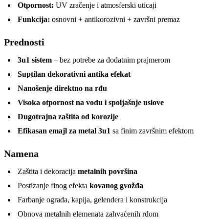
Otpornost:
UV zračenje i atmosferski uticaji
Funkcija:
osnovni + antikorozivni + završni premaz
Prednosti
3u1 sistem
– bez potrebe za dodatnim prajmerom
Suptilan dekorativni antika efekat
Nanošenje direktno na rđu
Visoka otpornost na vodu i spoljašnje uslove
Dugotrajna zaštita od korozije
Efikasan emajl za metal 3u1
sa finim završnim efektom
Namena
Zaštita i dekoracija
metalnih površina
Postizanje finog efekta
kovanog gvožđa
Farbanje ograda, kapija, gelendera i konstrukcija
Obnova metalnih elemenata zahvaćenih rđom