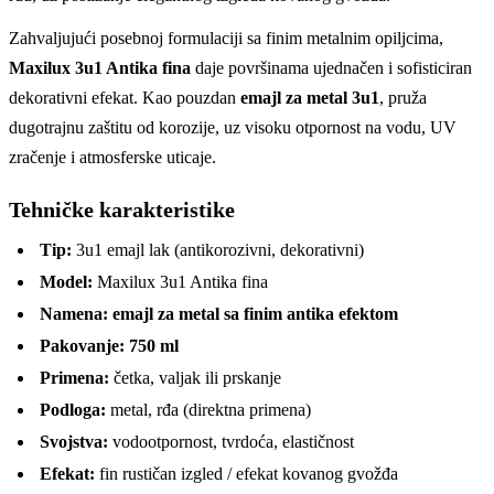
Zahvaljujući posebnoj formulaciji sa finim metalnim opiljcima,
Maxilux 3u1 Antika fina
daje površinama ujednačen i sofisticiran
dekorativni efekat. Kao pouzdan
emajl za metal 3u1
, pruža
dugotrajnu zaštitu od korozije, uz visoku otpornost na vodu, UV
zračenje i atmosferske uticaje.
Tehničke karakteristike
Tip:
3u1 emajl lak (antikorozivni, dekorativni)
Model:
Maxilux 3u1 Antika fina
Namena:
emajl za metal sa finim antika efektom
Pakovanje:
750 ml
Primena:
četka, valjak ili prskanje
Podloga:
metal, rđa (direktna primena)
Svojstva:
vodootpornost, tvrdoća, elastičnost
Efekat:
fin rustičan izgled / efekat kovanog gvožđa