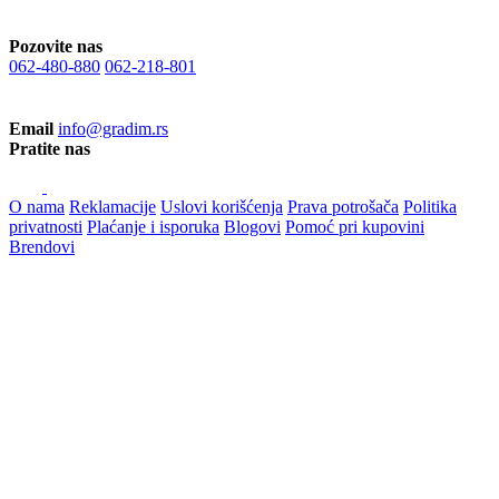
Pozovite nas
062-480-880
062-218-801
Email
info@gradim.rs
Pratite nas
O nama
Reklamacije
Uslovi korišćenja
Prava potrošača
Politika
privatnosti
Plaćanje i isporuka
Blogovi
Pomoć pri kupovini
Brendovi