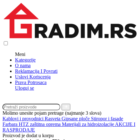
Meni
Kategorije
O nama
Reklamacija I Povrati
Uslovi Koriscenja
Prava Potrosaca
Uloguj se
Molimo unesite pojam pretrage (najmanje 3 slova)
Kablovi i provodnici
Rasveta
Gipsane ploče
Stiropor i fasade
Farbara
HTZ zaštitna oprema
Materijali za hidroizolacije
AKCIJE I
RASPRODAJE
Proizvod je dodat u korpu