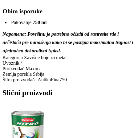
Obim isporuke
Pakovanje
750 ml
Napomena: Površinu je potrebno očistiti od rastresite rđe i
nečistoća pre nanošenja kako bi se postigla maksimalna trajnost i
ujednačen dekorativni izgled.
Kategorija
Završne boje za metal
Uvoznik
/
Proizvođač
Maxima
Zemlja porekla
Srbija
Šifra proizvođača
AntikaFina750
Slični proizvodi