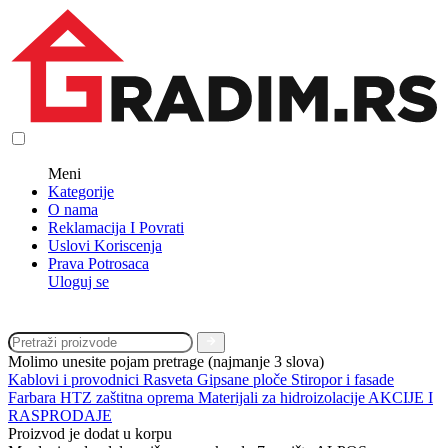
Meni
Kategorije
O nama
Reklamacija I Povrati
Uslovi Koriscenja
Prava Potrosaca
Uloguj se
Molimo unesite pojam pretrage (najmanje 3 slova)
Kablovi i provodnici
Rasveta
Gipsane ploče
Stiropor i fasade
Farbara
HTZ zaštitna oprema
Materijali za hidroizolacije
AKCIJE I
RASPRODAJE
Proizvod je dodat u korpu