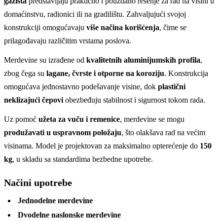
gazišta
predstavljaju praktično i pouzdano rešenje za rad na visini u
domaćinstvu, radionici ili na gradilištu. Zahvaljujući svojoj
konstrukciji omogućavaju
više načina korišćenja
, čime se
prilagođavaju različitim vrstama poslova.
Merdevine su izrađene od
kvalitetnih aluminijumskih profila
,
zbog čega su
lagane, čvrste i otporne na koroziju
. Konstrukcija
omogućava jednostavno podešavanje visine, dok
plastični
neklizajući čepovi
obezbeđuju stabilnost i sigurnost tokom rada.
Uz pomoć
užeta za vuču i remenice
, merdevine se mogu
produžavati u uspravnom položaju
, što olakšava rad na većim
visinama. Model je projektovan za maksimalno opterećenje do
150
kg
, u skladu sa standardima bezbedne upotrebe.
Načini upotrebe
Jednodelne merdevine
Dvodelne naslonske merdevine