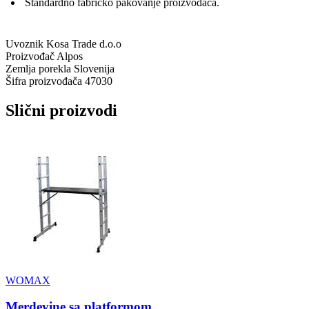
Standardno fabričko pakovanje proizvođača.
Uvoznik
Kosa Trade d.o.o
Proizvođač
Alpos
Zemlja porekla
Slovenija
Šifra proizvođača
47030
Slični proizvodi
WOMAX
Merdevine sa platformom