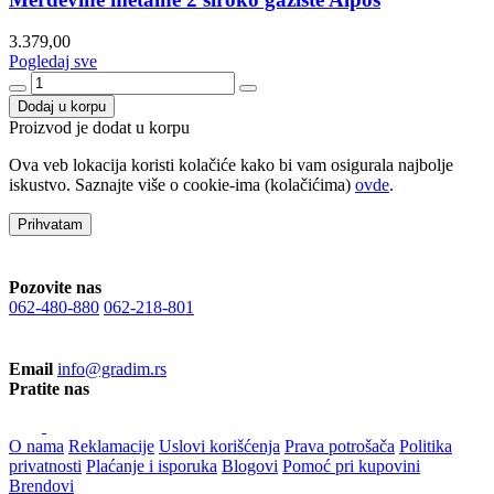
3.379,00
Pogledaj sve
Dodaj u korpu
Proizvod je dodat u korpu
Ova veb lokacija koristi kolačiće kako bi vam osigurala najbolje
iskustvo. Saznajte više o cookie-ima (kolačićima)
ovde
.
Prihvatam
Pozovite nas
062-480-880
062-218-801
Email
info@gradim.rs
Pratite nas
O nama
Reklamacije
Uslovi korišćenja
Prava potrošača
Politika
privatnosti
Plaćanje i isporuka
Blogovi
Pomoć pri kupovini
Brendovi