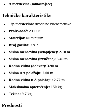
A merdevine (samostojeće)
Tehničke karakteristike
Tip merdevina:
dvodelne višenamenske
Proizvođač:
ALPOS
Materijal:
aluminijum
Broj gazišta:
2 x 7
Visina merdevina (sklopljene):
2.10 m
Visina merdevina (izvučene):
3.40 m
Radna visina (dohvat):
3.90 m
Visina u A položaju:
2.00 m
Radna visina u A položaju:
2.72 m
Maksimalno opterećenje:
150 kg
Težina:
9.7 kg
Prednosti