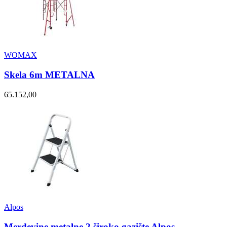
WOMAX
Skela 6m METALNA
65.152,00
Alpos
Merdevine metalne 2 široko gazište Alpos