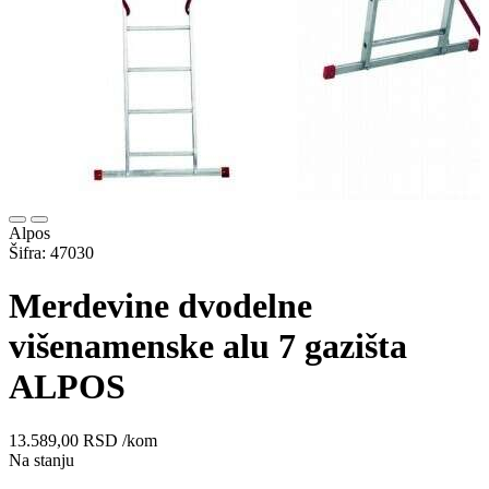
Alpos
Šifra: 47030
Merdevine dvodelne
višenamenske alu 7 gazišta
ALPOS
13.589,00
RSD
/kom
Na stanju