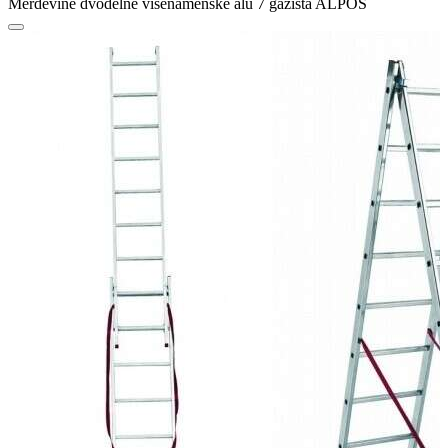
Merdevine dvodelne višenamenske alu 7 gazišta ALPOS