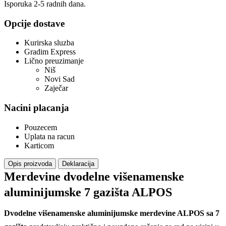
Isporuka 2-5 radnih dana.
Opcije dostave
Kurirska sluzba
Gradim Express
Lično preuzimanje
Niš
Novi Sad
Zaječar
Nacini placanja
Pouzecem
Uplata na racun
Karticom
Opis proizvoda
Deklaracija
Merdevine dvodelne višenamenske
aluminijumske 7 gazišta ALPOS
Dvodelne višenamenske aluminijumske merdevine ALPOS sa 7