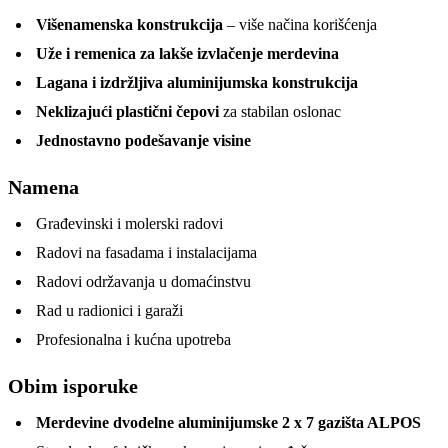
Višenamenska konstrukcija
– više načina korišćenja
Uže i remenica za lakše izvlačenje merdevina
Lagana i izdržljiva aluminijumska konstrukcija
Neklizajući plastični čepovi
za stabilan oslonac
Jednostavno podešavanje visine
Namena
Građevinski i molerski radovi
Radovi na fasadama i instalacijama
Radovi održavanja u domaćinstvu
Rad u radionici i garaži
Profesionalna i kućna upotreba
Obim isporuke
Merdevine dvodelne aluminijumske 2 x 7 gazišta ALPOS