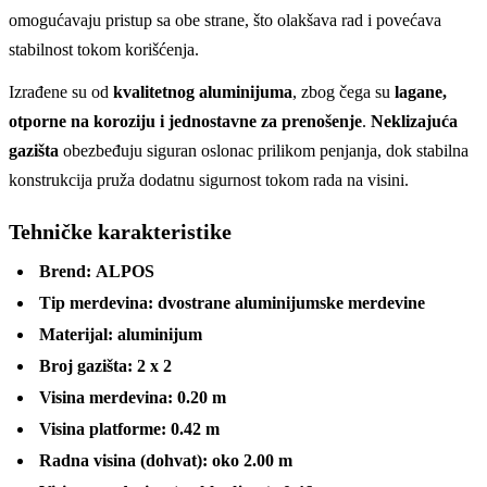
omogućavaju pristup sa obe strane, što olakšava rad i povećava
stabilnost tokom korišćenja.
Izrađene su od
kvalitetnog aluminijuma
, zbog čega su
lagane,
otporne na koroziju i jednostavne za prenošenje
.
Neklizajuća
gazišta
obezbeđuju siguran oslonac prilikom penjanja, dok stabilna
konstrukcija pruža dodatnu sigurnost tokom rada na visini.
Tehničke karakteristike
Brend:
ALPOS
Tip merdevina:
dvostrane aluminijumske merdevine
Materijal:
aluminijum
Broj gazišta:
2 x 2
Visina merdevina:
0.20 m
Visina platforme:
0.42 m
Radna visina (dohvat):
oko 2.00 m