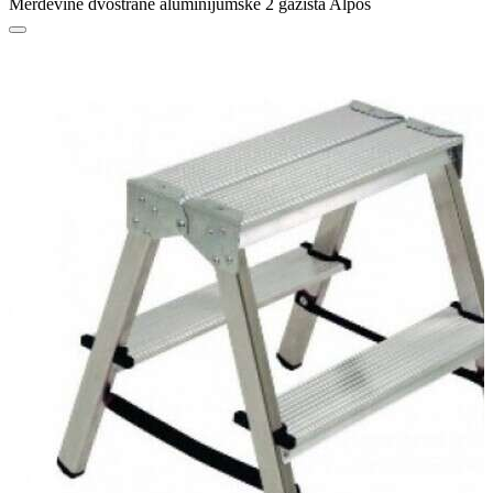
Merdevine dvostrane aluminijumske 2 gazišta Alpos