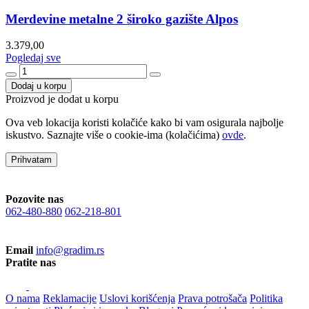
Merdevine metalne 2 široko gazište Alpos
3.379,00
Pogledaj sve
Dodaj u korpu
Proizvod je dodat u korpu
Ova veb lokacija koristi kolačiće kako bi vam osigurala najbolje
iskustvo. Saznajte više o cookie-ima (kolačićima)
ovde
.
Prihvatam
Pozovite nas
062-480-880
062-218-801
Email
info@gradim.rs
Pratite nas
O nama
Reklamacije
Uslovi korišćenja
Prava potrošača
Politika