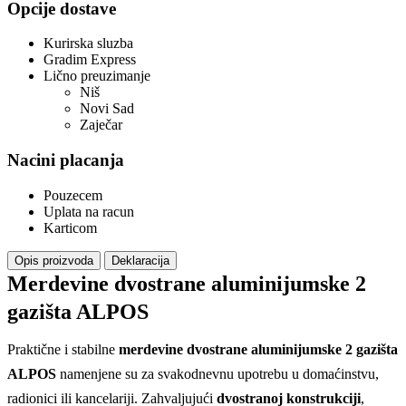
Opcije dostave
Kurirska sluzba
Gradim Express
Lično preuzimanje
Niš
Novi Sad
Zaječar
Nacini placanja
Pouzecem
Uplata na racun
Karticom
Opis proizvoda
Deklaracija
Merdevine dvostrane aluminijumske 2
gazišta ALPOS
Praktične i stabilne
merdevine dvostrane aluminijumske 2 gazišta
ALPOS
namenjene su za svakodnevnu upotrebu u domaćinstvu,
radionici ili kancelariji. Zahvaljujući
dvostranoj konstrukciji
,