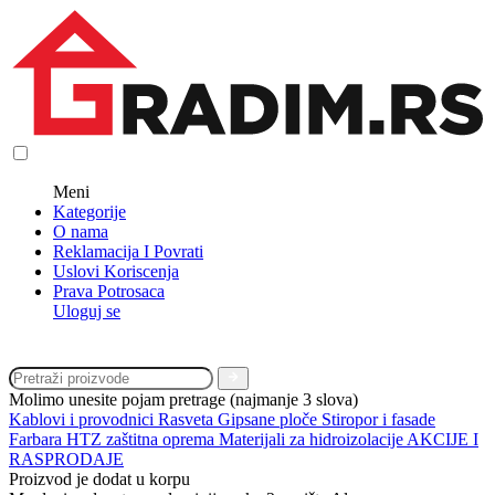
Meni
Kategorije
O nama
Reklamacija I Povrati
Uslovi Koriscenja
Prava Potrosaca
Uloguj se
Molimo unesite pojam pretrage (najmanje 3 slova)
Kablovi i provodnici
Rasveta
Gipsane ploče
Stiropor i fasade
Farbara
HTZ zaštitna oprema
Materijali za hidroizolacije
AKCIJE I
RASPRODAJE
Proizvod je dodat u korpu