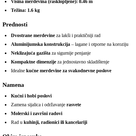
Visina merdevina (rasklopljene):
0.46 m
Težina:
1.6 kg
Prednosti
Dvostrane merdevine
za lakši i praktičniji rad
Aluminijumska konstrukcija
– lagane i otporne na koroziju
Neklizajuća gazišta
za sigurnije penjanje
Kompaktne dimenzije
za jednostavno skladištenje
Idealne
kućne merdevine za svakodnevne poslove
Namena
Kućni i hobi poslovi
Zamena sijalica i održavanje
rasvete
Molerski i završni radovi
Rad u
kuhinji, radionici ili kancelariji