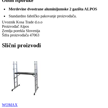
Obim isporuke
Merdevine dvostrane aluminijumske 2 gazišta ALPOS
Standardno fabričko pakovanje proizvođača.
Uvoznik
Kosa Trade d.o.o
Proizvođač
Alpos
Zemlja porekla
Slovenija
Šifra proizvođača
47063
Slični proizvodi
WOMAX