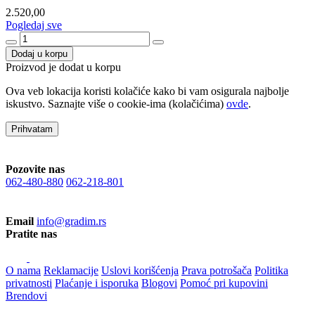
2.520,00
Pogledaj sve
Dodaj u korpu
Proizvod je dodat u korpu
Ova veb lokacija koristi kolačiće kako bi vam osigurala najbolje
iskustvo. Saznajte više o cookie-ima (kolačićima)
ovde
.
Prihvatam
Pozovite nas
062-480-880
062-218-801
Email
info@gradim.rs
Pratite nas
O nama
Reklamacije
Uslovi korišćenja
Prava potrošača
Politika
privatnosti
Plaćanje i isporuka
Blogovi
Pomoć pri kupovini
Brendovi