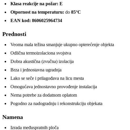
Klasa reakcije na požar:
E
Otpornost na temperaturu:
do
85°C
EAN kod:
8606025964734
Prednosti
Veoma mala težina smanjuje ukupno opterećenje objekta
Odlična termoizolaciona svojstva
Dobra akustična (zvučna) izolacija
Brza i jednostavna ugradnja
Lako se seče i prilagođava na licu mesta
Omogućava jednostavno provođenje instalacija
Nema potrebe za dodatnom oplatom
Pogodno za nadogradnju i rekonstrukciju objekata
Namena
Izrada međuspratnih ploča