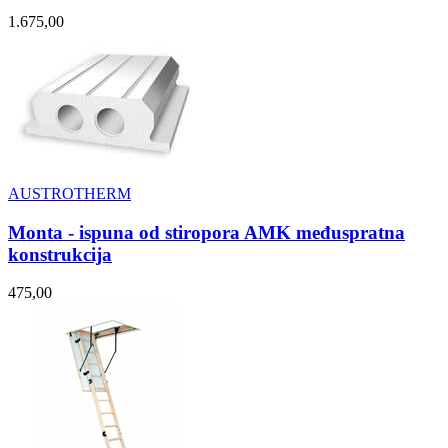
1.675,00
AUSTROTHERM
Monta - ispuna od stiropora AMK međuspratna
konstrukcija
475,00