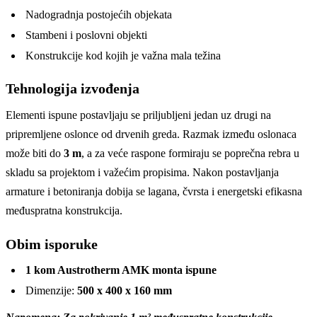
Nadogradnja postojećih objekata
Stambeni i poslovni objekti
Konstrukcije kod kojih je važna mala težina
Tehnologija izvođenja
Elementi ispune postavljaju se priljubljeni jedan uz drugi na
pripremljene oslonce od drvenih greda. Razmak između oslonaca
može biti do
3 m
, a za veće raspone formiraju se poprečna rebra u
skladu sa projektom i važećim propisima. Nakon postavljanja
armature i betoniranja dobija se lagana, čvrsta i energetski efikasna
međuspratna konstrukcija.
Obim isporuke
1 kom Austrotherm AMK monta ispune
Dimenzije:
500 x 400 x 160 mm