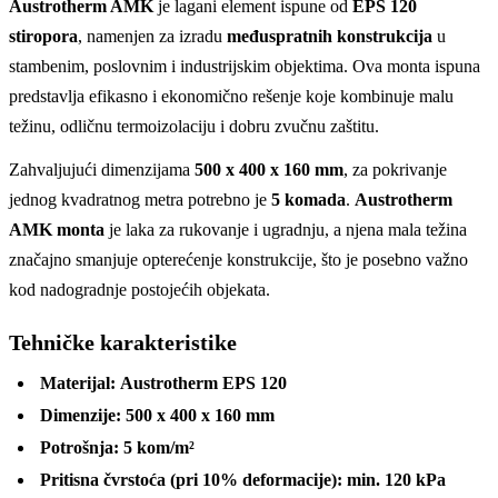
Austrotherm AMK
je lagani element ispune od
EPS 120
stiropora
, namenjen za izradu
međuspratnih konstrukcija
u
stambenim, poslovnim i industrijskim objektima. Ova monta ispuna
predstavlja efikasno i ekonomično rešenje koje kombinuje malu
težinu, odličnu termoizolaciju i dobru zvučnu zaštitu.
Zahvaljujući dimenzijama
500 x 400 x 160 mm
, za pokrivanje
jednog kvadratnog metra potrebno je
5 komada
.
Austrotherm
AMK monta
je laka za rukovanje i ugradnju, a njena mala težina
značajno smanjuje opterećenje konstrukcije, što je posebno važno
kod nadogradnje postojećih objekata.
Tehničke karakteristike
Materijal:
Austrotherm EPS 120
Dimenzije:
500 x 400 x 160 mm
Potrošnja:
5 kom/m²
Pritisna čvrstoća (pri 10% deformacije):
min. 120 kPa