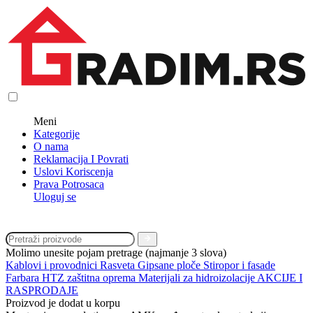
Meni
Kategorije
O nama
Reklamacija I Povrati
Uslovi Koriscenja
Prava Potrosaca
Uloguj se
Molimo unesite pojam pretrage (najmanje 3 slova)
Kablovi i provodnici
Rasveta
Gipsane ploče
Stiropor i fasade
Farbara
HTZ zaštitna oprema
Materijali za hidroizolacije
AKCIJE I
RASPRODAJE
Proizvod je dodat u korpu