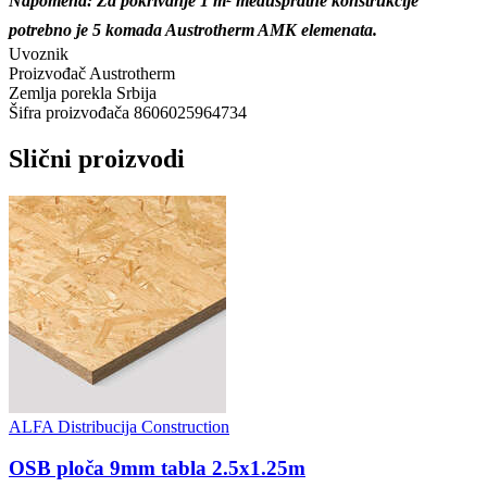
Napomena: Za pokrivanje 1 m² međuspratne konstrukcije
potrebno je 5 komada Austrotherm AMK elemenata.
Uvoznik
Proizvođač
Austrotherm
Zemlja porekla
Srbija
Šifra proizvođača
8606025964734
Slični proizvodi
ALFA Distribucija Construction
OSB ploča 9mm tabla 2.5x1.25m