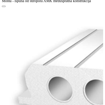
Monta - ispuna od stiropora AMK međuspratna konstrukcija