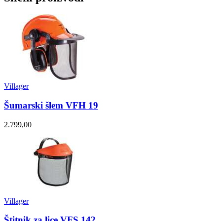
Villager
Šumarski šlem VFH 19
2.799,00
Villager
Štitnik za lice VFS 142