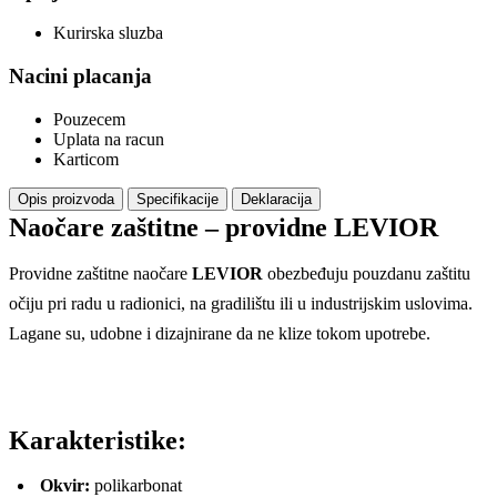
Kurirska sluzba
Nacini placanja
Pouzecem
Uplata na racun
Karticom
Opis proizvoda
Specifikacije
Deklaracija
Naočare zaštitne – providne LEVIOR
Providne zaštitne naočare
LEVIOR
obezbeđuju pouzdanu zaštitu
očiju pri radu u radionici, na gradilištu ili u industrijskim uslovima.
Lagane su, udobne i dizajnirane da ne klize tokom upotrebe.
Karakteristike:
Okvir:
polikarbonat