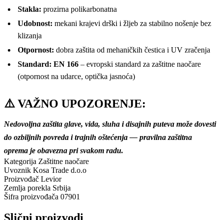
Stakla:
prozirna polikarbonatna
Udobnost:
mekani krajevi drški i žljeb za stabilno nošenje bez
klizanja
Otpornost:
dobra zaštita od mehaničkih čestica i UV zračenja
Standard:
EN 166
– evropski standard za zaštitne naočare
(otpornost na udarce, optička jasnoća)
⚠️ VAŽNO UPOZORENJE:
Nedovoljna zaštita glave, vida, sluha i disajnih puteva može dovesti
do ozbiljnih povreda i trajnih oštećenja — pravilna zaštitna
oprema je obavezna pri svakom radu.
Kategorija
Zaštitne naočare
Uvoznik
Kosa Trade d.o.o
Proizvođač
Levior
Zemlja porekla
Srbija
Šifra proizvođača
07901
Slični proizvodi