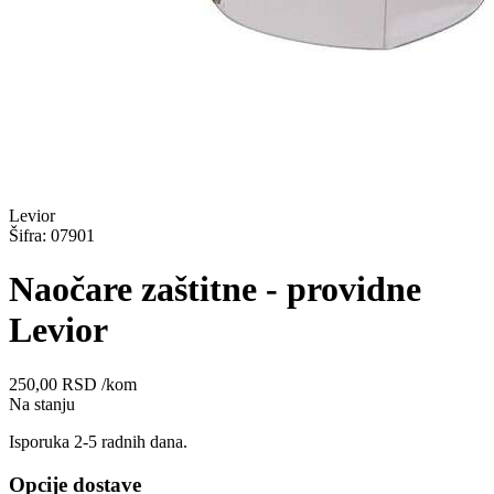
Levior
Šifra: 07901
Naočare zaštitne - providne
Levior
250,00
RSD
/kom
Na stanju
Isporuka 2-5 radnih dana.
Opcije dostave