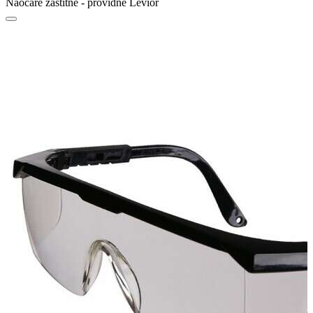
Naočare zaštitne - providne Levior