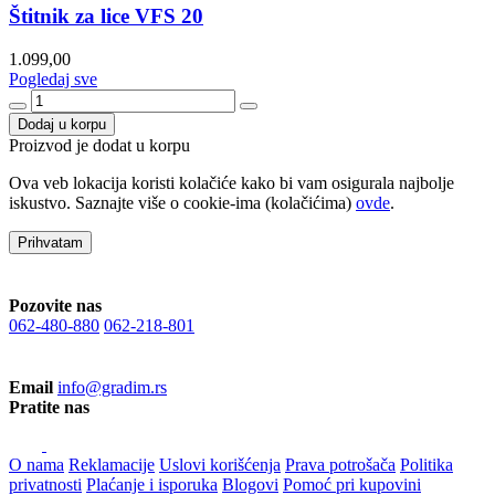
Štitnik za lice VFS 20
1.099,00
Pogledaj sve
Dodaj u korpu
Proizvod je dodat u korpu
Ova veb lokacija koristi kolačiće kako bi vam osigurala najbolje
iskustvo. Saznajte više o cookie-ima (kolačićima)
ovde
.
Prihvatam
Pozovite nas
062-480-880
062-218-801
Email
info@gradim.rs
Pratite nas
O nama
Reklamacije
Uslovi korišćenja
Prava potrošača
Politika
privatnosti
Plaćanje i isporuka
Blogovi
Pomoć pri kupovini