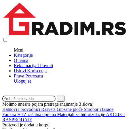
Meni
Kategorije
O nama
Reklamacija I Povrati
Uslovi Koriscenja
Prava Potrosaca
Uloguj se
Molimo unesite pojam pretrage (najmanje 3 slova)
Kablovi i provodnici
Rasveta
Gipsane ploče
Stiropor i fasade
Farbara
HTZ zaštitna oprema
Materijali za hidroizolacije
AKCIJE I
RASPRODAJE
Proizvod je dodat u korpu